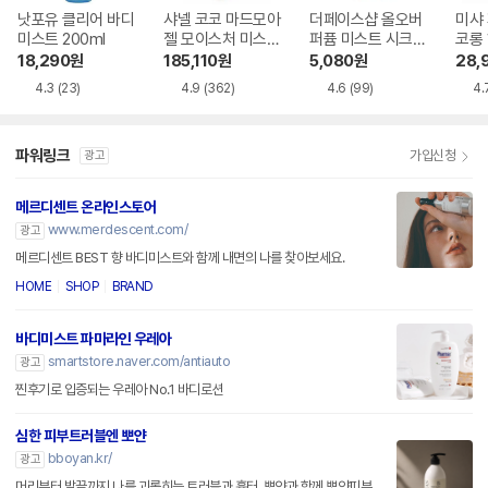
낫포유 클리어 바디
샤넬 코코 마드모아
더페이스샵 올오버
미샤
미스트 200ml
젤 모이스처 미스트
퍼퓸 미스트 시크릿
코롱 
100ml
블룸 120ml
ml
18,290
원
185,110
원
5,080
원
28,
4.3
(23)
4.9
(362)
4.6
(99)
4.
파워링크
가입신청
광고
메르디센트 온라인스토어
www.merdescent.com/
광고
메르디센트 BEST 향 바디미스트와 함께 내면의 나를 찾아보세요.
HOME
SHOP
BRAND
바디미스트 파마라인 우레아
smartstore.naver.com/antiauto
광고
찐후기로 입증되는 우레아 No.1 바디로션
심한 피부트러블엔 뽀얀
bboyan.kr/
광고
머리부터 발끝까지 나를 괴롭히는 트러블과 흉터, 뽀얀과 함께 뽀얀피부