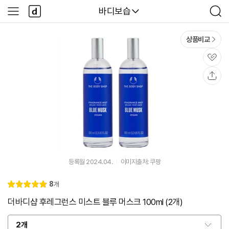
본문 바로가기
다
다나와
바디보습
사
검
나
이
색
와
드
메
메
상품비교
인
뉴
관
심
공
유
등록월 2024.04.
이미지출처: 쿠팡
리
8
개
별
5.
뷰
점
0
더바디샵 후레그런스 미스트 블루 머스크 100ml (2개)
2개
옵