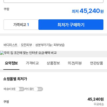
션
선
45,240
쿠팡
최저
원
택
로켓배송
최저가 구매하기
가격비교
1
바디미스트
/
모든피부
/
성분부가기능
:
피부보습
메뉴 네비게이션
요약정보
가격비교
상품정보
의견/리뷰
연관상품
쇼핑몰별 최저가
배송비포함
카드할인
45,240
원
쿠팡
빠른배송
무료배송