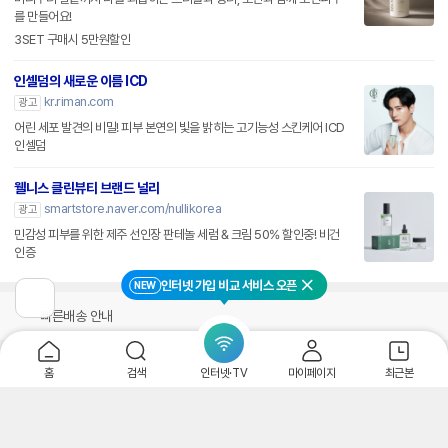
를 만들어요!
3SET 구매시 5만원할인
인셀덤의 새로운 이름 ICD
kr.riman.com
광고
어린 세포 발견의 비밀! 피부 본연의 빛을 밝히는 고기능성 스킨케어 ICD
인셀덤
웰니스 클린뷰티 브랜드 널리
smartstore.naver.com/nullikorea
광고
민감성 피부를 위한 제주 선인장 판테놀 세럼 & 크림 50% 할인중! 비건
인증
인터넷 가입 비교 서비스 오픈
NEW
닫기
이
빠른배송 안내
전
페
이
지
홈
검색
인터넷·TV
마이페이지
최근본
법적고지 안내
로
이
동
PC버전
로그인
개인정보처리방침
고객센터