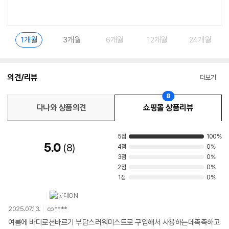
1개월
3개월
6개월
12개월
24개월
의견/리뷰
더보기
8
다나와 상품의견
쇼핑몰 상품리뷰
5점
100%
5.0
8
4점
0%
3점
0%
2점
0%
1점
0%
2025.07.13.
co****
여름에 바디로션바르기 부담스러워미스트로 구입해서 사용하는데촉촉하고