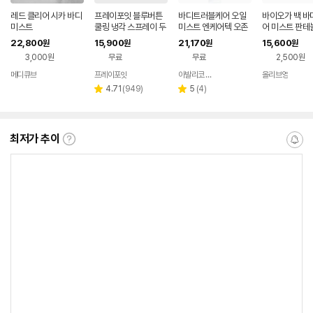
레드 클리어 시카 바디
프레이포잇 블루버튼
바디트러블케어 오일
바이오가 백 바
미스트
쿨링 냉각 스프레이 두
미스트 엔케어텍 오존
어 미스트 판테
피 바디 쿨 미스트 헤어
미스트
22,800
15,900
21,170
15,600
원
원
원
원
열 아로마 열감 냄새
3,000원
무료
무료
2,500원
메디큐브
프레이포잇
아발리코 코리아
올리브영
네이버
네이버
네이
페이
페이
버페
리
리
4.71
(
949
)
5
(
4
)
별
별
이
뷰
뷰
점
점
수
수
최저가 추이
최
알
저
림
가
받
추
는
이
중
란?