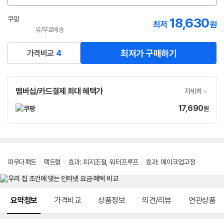
션
선
쿠팡
18,630
최저
원
택
유/무료배송
로켓배송
최저가 구매하기
가격비교
4
멤버십/카드결제 최대 혜택가
자세히
17,690
가
원
격
파우더팩트
/
팩트형
/
효과
:
피지조절
,
워터프루프
/
효과
:
메이크업고정
메뉴 네비게이션
요약정보
가격비교
상품정보
의견/리뷰
연관상품