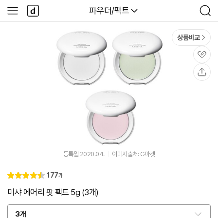
본문 바로가기
다
다나와
파우더/팩트
사
검
나
이
색
와
드
메
메
상품비교
인
뉴
관
심
공
유
등록월 2020.04.
이미지출처: G마켓
리
177
개
별
4.
뷰
점
5
미샤 에어리 팟 팩트 5g (3개)
3개
옵