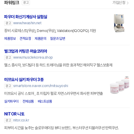
파워링크
가입신청
광고
파우더 화신기계상사 실험실
www.hwashin.net
광고
장비 시료테스트(무상), Demo(무상), Validation(IQOQPQ) 지원
제품정보
견적요청
제품문의
질문과 답변
벌크업과 커팅은 머슬코리아
www.musclekorea.shop
광고
헬스 종사자, 보디빌더 등 하드 트레이닝을 위한 효과적인 해외직구 헬스보충제
미쯔요시 실키 파우더 3종
smartstore.naver.com/mitsuyoshi
광고
미쯔요시 공식 스토어 , 초 미립자 펄로 자연스러우면서 화사판 피부연출
실키파우더
전체상품
베스트상품
NITOR 니토
nitor.co.kr
광고
피부의 시간을 늦추는 슬로우에이징 뷰티 브랜드. 부스터쿠션 티블러쿠션 탄력쿠션.