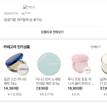
2024.11.14.
kk****
얼굴기름 제거할때 넘 좋아오
상품리뷰 전체보기
카테고리 인기상품
전체보기
입큰 스킨 피니쉬
이니스프리 노세범
루나 프로 포토 피
설화
팩트 14g
미네랄 팩트 8.5g
니셔 블러 파우더 7
더 2
g
14,360
원
7,830
원
19,900
원
37,
4.7
(2,362)
4.6
(1,773)
5.0
(1)
4.