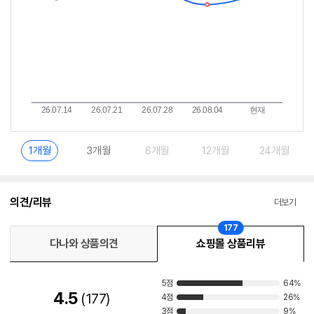
1개월
3개월
6개월
12개월
24개월
의견/리뷰
더보기
177
다나와 상품의견
쇼핑몰 상품리뷰
5점
64%
4.5
177
4점
26%
3점
9%