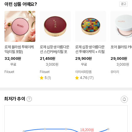
이런 상품 어때요?
광고
로제 블라썸 투웨이케
로제 십장생 아름다운
로제 십장생 아름다운
포어 블러링 커
익(리필 포함)
선 스킨커버(리필 포
선 투웨이케익 + 리필
함)
포함
32,000
21,450
29,900
29,000
원
원
원
원
무료
3,000원
무료
3,000원
Filouet
Filouet
아저씨화장품
유이라
네이버
네이버
네이버
페이
페이
페이
리
리
5
(
1
)
4.76
(
17
)
별
별
뷰
뷰
점
점
수
수
최저가 추이
최
알
저
림
가
받
추
는
이
중
란?