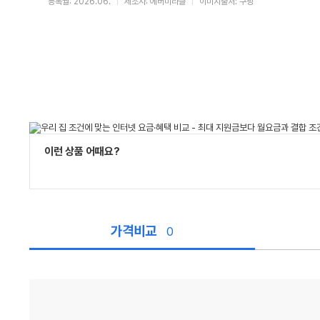
등록월: 2026.06.
제조사: 에버미라클
이미지출처: 쿠팡
이런 상품 어때요?
가격비교
0
가
격
비
교