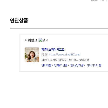
연관상품
파워링크
피죤! 스카이기프트
광고
https://www.skygift7.com/
피죤! 관공서/기업/학교/단체-행사 맞춤제작
인기제품
단체/기념품
행사/답례품
아이디어제품