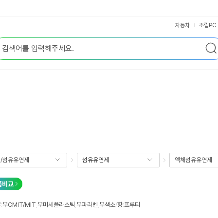
자동차
조립PC
/섬유유연제
섬유유연제
액체섬유유연제
품비교
분
:
무CMIT/MIT
,
무미세플라스틱
,
무파라벤
,
무색소
/
향
:
프루티