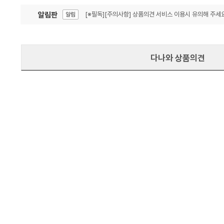
알림판
[※필독][주의사항] 상품의견 서비스 이용시 유의해 주세요
알림
잦은 오류, PC속도 잡자! PC안정화 위해 이건 꼭!
알림
다나와 상품의견