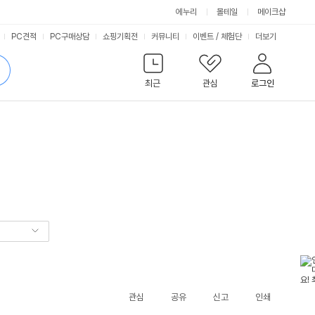
에누리
몰테일
메이크샵
서
PC견적
PC구매상담
쇼핑기획전
커뮤니티
이벤트
/
체험단
더보기
비
검
색
최근
관심
로그인
스
관심
공유
신고
인쇄