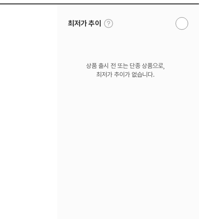
툴
최저가 추이
알
팁
림
보
받
기
기
상품 출시 전 또는 단종 상품으로,
최저가 추이가 없습니다.