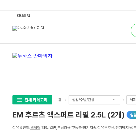
E
다나와 앱
M
후
통
르
합
츠
검
액
색
스
퍼
트
리
필
2.
5
L
(2
개)
:
다
나
와
가
전체 카테고리
생활/주방/건강
세제
홈
격
비
교
EM 후르츠 액스퍼트 리필 2.5L (2개)
상
상
섬유유연제
/
액체형
/
리필
/
일반,드럼겸용
/
고농축
/
향기지속
/
섬유보호
/
정전기방지
/
성
세
스