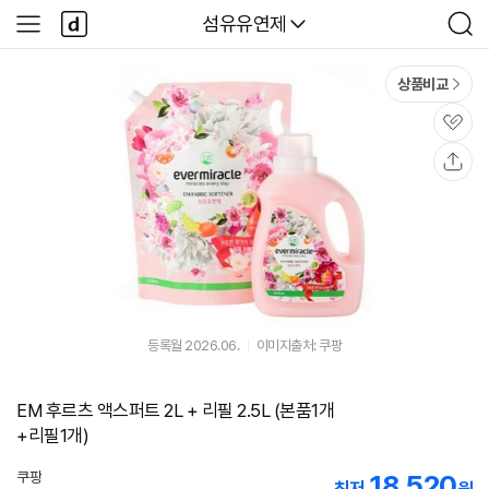
본문 바로가기
다
다나와
섬유유연제
사
검
나
이
색
와
드
메
메
상품비교
인
뉴
관
심
공
유
등록월 2026.06.
이미지출처: 쿠팡
EM 후르츠 액스퍼트 2L + 리필 2.5L (본품1개
+리필1개)
쿠팡
18,520