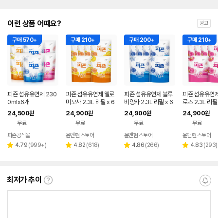
이런 상품 어때요?
광고
구매 570+
구매 210+
구매 200+
구매 210+
피죤 섬유유연제 230
피죤 섬유유연제 옐로
피죤 섬유유연제 블루
피죤 섬유유연제
0mlx6개
미모사 2.3L 리필 x 6
비앙카 2.3L 리필 x 6
로즈 2.3L 리필
개
개
24,500
24,900
24,900
24,900
원
원
원
원
무료
무료
무료
무료
피죤공식몰
윤앤현 스토어
윤앤현 스토어
윤앤현 스토어
네이버
페이
리
리
리
리
4.79
(
999+
)
4.82
(
618
)
4.86
(
266
)
4.83
(
293
)
별
별
별
별
뷰
뷰
뷰
뷰
점
점
점
점
수
수
수
수
최저가 추이
최
알
저
림
가
받
추
는