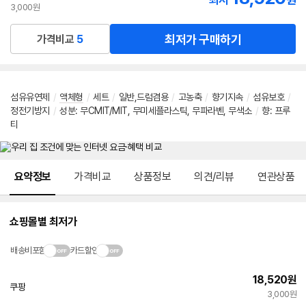
최저
원
3,000원
최저가 구매하기
가격비교
5
섬유유연제
/
액체형
/
세트
/
일반,드럼겸용
/
고농축
/
향기지속
/
섬유보호
/
정전기방지
/
성분
:
무CMIT/MIT
,
무미세플라스틱
,
무파라벤
,
무색소
/
향
:
프루
티
메뉴 네비게이션
요약정보
가격비교
상품정보
의견/리뷰
연관상품
쇼핑몰별 최저가
배송비포함
카드할인
18,520
원
쿠팡
3,000원