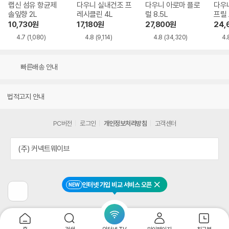
랩신 섬유 항균제
다우니 실내건조 프
다우니 아로마 플로
다우
솔잎향 2L
레시클린 4L
럴 8.5L
프릴 
10,730
원
17,180
원
27,800
원
24,
4.7
(1,080)
4.8
(9,114)
4.8
(34,320)
4.
빠른배송 안내
법적고지 안내
PC버전
로그인
개인정보처리방침
고객센터
(주) 커넥트웨이브
인터넷 가입 비교 서비스 오픈
NEW
닫기
이
전
페
이
지