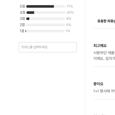
5
점
71
%
4
점
20
%
3
점
8
%
유용한 리뷰
2
점
0
%
1
점
1
%
최고예요
사용하던 제품
이예요. 입자
좋아요
1+1 행사때