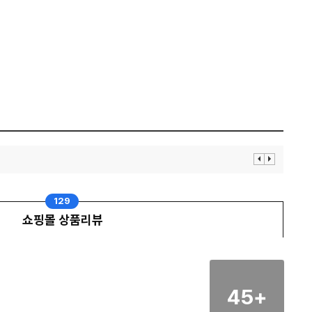
이
다
전
음
보
보
기
기
129
쇼핑몰 상품리뷰
45
+