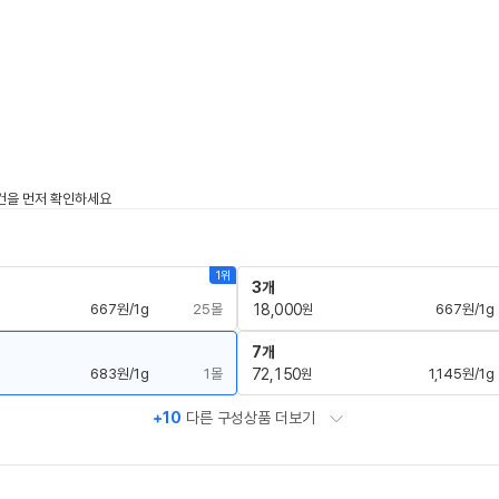
1위
3개
667원/1g
25몰
18,000
667원/1g
원
7개
683원/1g
1몰
72,150
1,145원/1g
원
+10
다른 구성상품 더보기