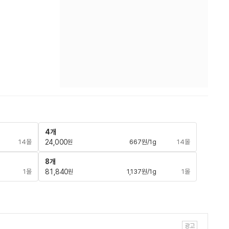
4개
14몰
24,000
667원/1g
14몰
원
8개
1몰
81,840
1,137원/1g
1몰
원