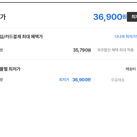
36,900
가
원
최
십/카드결제 최대 혜택가
다나와 최저가
35,790
와우할인 혜택 최대 적용
원
몰별 최저가
배송비
36,900
빠
최저가
원
무료배송
른
배
송