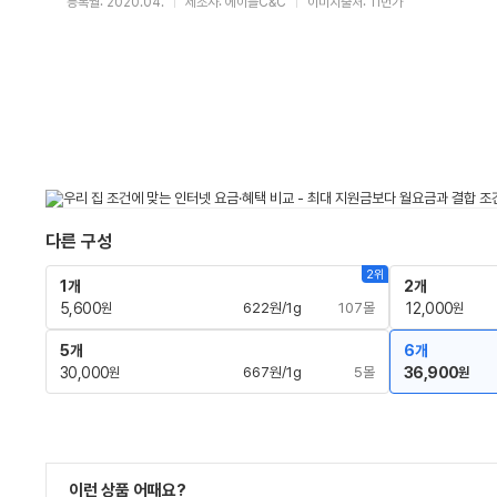
등록월: 2020.04.
제조사: 에이블C&C
이미지출처: 11번가
다른 구성
2위
1개
2개
5,600
622원/1g
107몰
12,000
원
원
5개
6개
30,000
667원/1g
5몰
36,900
원
원
이런 상품 어때요?