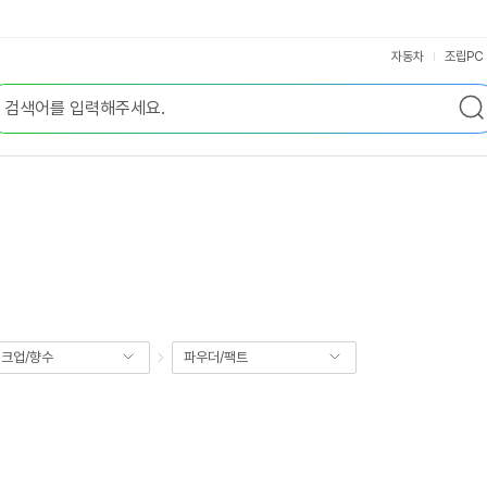
자동차
조립PC
크업/향수
파우더/팩트