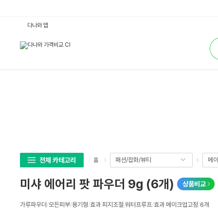
미
다나와 앱
샤
에
통
어
합
리
검
팟
색
파
우
더
9
g
(6
개)
:
다
나
와
가
격
비
교
전체 카테고리
패션/잡화/뷰티
메이
홈
미샤 에어리 팟 파우더 9g (6개)
상품비교
상
가루파우더
/
모든피부
/
용기형
/
효과
:
피지조절
,
워터프루프
/
효과
:
메이크업고정
/
6개
세
스