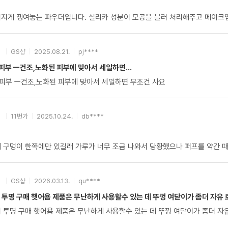
지게 쟁여놓는 파우더입니다. 실리카 성분이 모공을 블러 처리해주고 메이크업 픽
GS샵
2025.08.21.
pj****
부 ㅡ건조,노화된 피부에 맞아서 세일하면...
피부 ㅡ건조,노화된 피부에 맞아서 세일하면 무조건 사요
11번가
2025.10.24.
db****
 구멍이 한쪽에만 있길래 가루가 너무 조금 나와서 당황했으나 퍼프를 약간 때
GS샵
2026.03.13.
qu****
 투명 구매 햇어욤 제품은 무난하게 사용할수 있는 데 뚜껑 여닫이가 좀더 자유
민트 풍절 되어 투명 구매 햇어욤 제품은 무난하게 사용할수 있는 데 뚜껑 여닫이