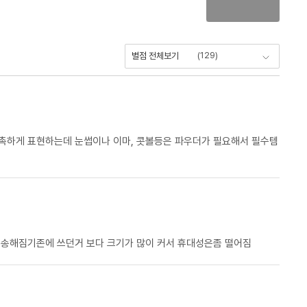
(
129
)
별점 전체보기
촉촉하게 표현하는데 눈썹이나 이마, 콧볼등은 파우더가 필요해서 필수템
뽀송해짐기존에 쓰던거 보다 크기가 많이 커서 휴대성은좀 떨어짐