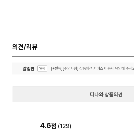
의견/리뷰
알림판
[※필독][주의사항] 상품의견 서비스 이용시 유의해 주세요
알림
잦은 오류, PC속도 잡자! PC안정화 위해 이건 꼭!
알림
다나와 상품의견
4.6
점
(
129
)