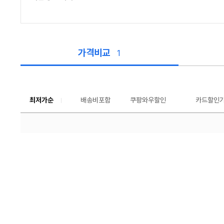
가격비교
1
가
격
비
교
최저가순
배송비포함
쿠팡와우할인
툴
카드할인
팁
보
기