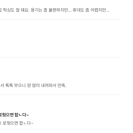
싱도 잘 돼요. 용기는 좀 불편하지만... 휴대도 좀 어렵지만...
서 톡톡 부으니 양 많이 내려와서 만족.
 로웟으면 합ㄴ다~
가 좀더 자유 로웟으면 합ㄴ다~