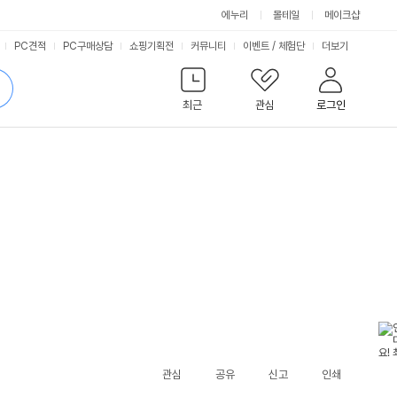
에누리
몰테일
메이크샵
서
PC견적
PC구매상담
쇼핑기획전
커뮤니티
이벤트
/
체험단
더보기
비
검
색
최근
관심
로그인
스
관심
공유
신고
인쇄