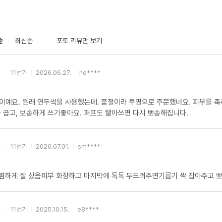
순
최신순
포토 리뷰만 보기
11번가
2026.06.27.
he****
이예요. 원래 연두색을 사용했는데. 품절이라 투명으로 주문했네요. 피부를 
가 곱고, 보송하게 쓰기좋아요. 퍼프도 빨아쓰면 다시 뽀송해집니다.
11번가
2026.07.01.
sm****
 저렴하게 잘 샀음피부 화장하고 마지막에 톡톡 두드려주면기름기 싹 잡아주고 
11번가
2025.10.15.
e8****