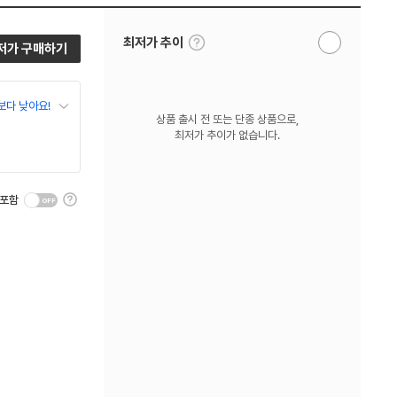
툴
최저가 추이
저가 구매하기
알
팁
림
보
받
기
기
보다 낮아요!
상품 출시 전 또는 단종 상품으로,
최저가 추이가 없습니다.
툴
 포함
팁
보
기