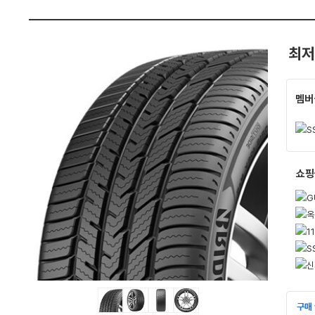
와
펙
가
격
비
교
최저
멤버
쇼핑
구매