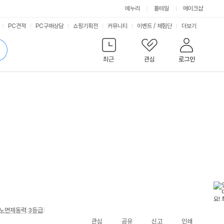
에누리
몰테일
메이크샵
서
PC견적
PC구매상담
쇼핑기획전
커뮤니티
이벤트
/
체험단
더보기
비
검
색
최근
관심
로그인
스
노면제동력
:
3등급
/
관심
공유
신고
인쇄