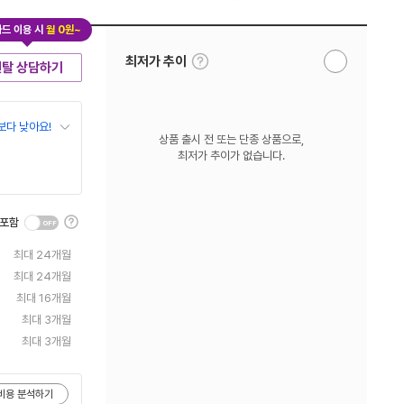
드 이용 시
월 0원~
툴
최저가 추이
렌탈 상담하기
알
팁
림
보
받
기
기
보다 낮아요!
상품 출시 전 또는 단종 상품으로,
최저가 추이가 없습니다.
툴
 포함
팁
보
최대 24개월
기
최대 24개월
최대 16개월
최대 3개월
최대 3개월
비용 분석하기