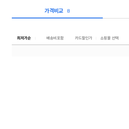
가격비교
8
가
격
비
교
최저가순
배송비포함
카드할인가
쇼핑몰 선택