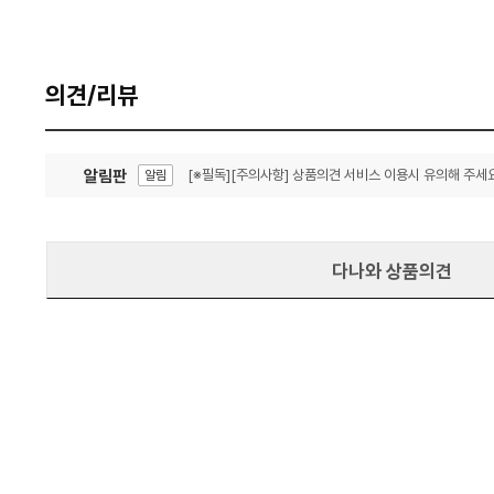
의견/리뷰
알림판
[※필독][주의사항] 상품의견 서비스 이용시 유의해 주세요
알림
잦은 오류, PC속도 잡자! PC안정화 위해 이건 꼭!
알림
다나와 상품의견