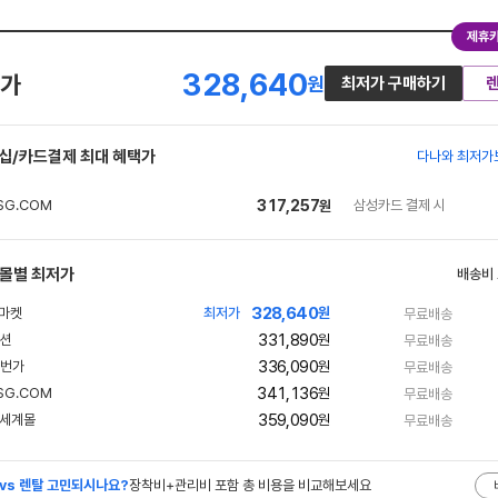
제휴카
328,640
가
원
최저가 구매하기
십/카드결제 최대 혜택가
다나와 최저가
317,257
삼성카드 결제 시
원
몰별 최저가
배송비
328,640
최저가
원
무료배송
331,890
원
무료배송
336,090
원
무료배송
341,136
원
무료배송
359,090
원
무료배송
 vs 렌탈 고민되시나요?
장착비+관리비 포함 총 비용을 비교해보세요