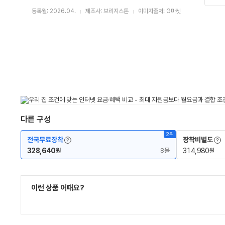
등록월: 2026.04.
제조사: 브리지스톤
이미지출처: G마켓
다른 구성
2위
용어사전 레이어 보기
용어
전국무료장착
장착비별도
328,640
8몰
314,980
원
원
이런 상품 어때요?