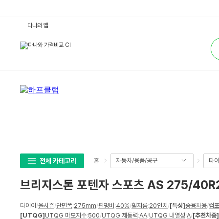
브
다나와 앱
리
지
통
스
합
톤
검
포
색
텐
자
스
포
츠
A
S
2
7
5/
4
0
R
2
0
전체 카테고리
자동차/용품/공구
타이
홈
(전
국
무
브리지스톤 포텐자 스포츠 AS 275/40R
료
장
착)
상
:
타이어
/
올시즌
/
단면폭
:
275mm
/
편평비
:
40%
/
휠지름
:
20인치
/
[특성]
승용차용
/
컴
세
다
[UTQG]
UTQG 마모지수
:
500
/
UTQG 제동력
:
AA
/
UTQG 내열성
:
A
/
[추천차종]
나
스