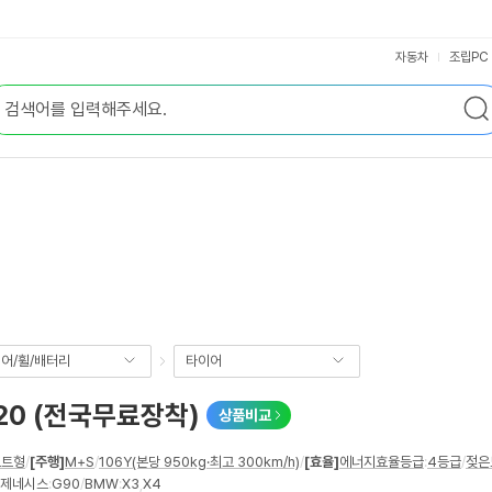
자동차
조립PC
어/휠/배터리
타이어
20 (전국무료장착)
상품비교
포트형
/
[주행]
M+S
/
106Y(본당 950kg·최고 300km/h)
/
[효율]
에너지효율등급
:
4등급
/
젖은
제네시스
:
G90
/
BMW
:
X3
,
X4