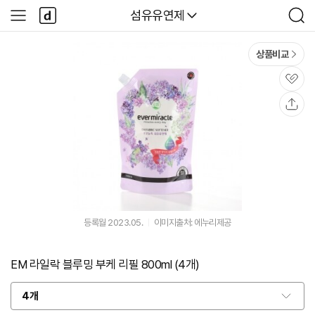
본문 바로가기
다
다나와
섬유유연제
사
검
나
이
색
와
드
메
메
상품비교
인
뉴
관
심
공
유
등록월 2023.05.
이미지출처: 에누리제공
EM 라일락 블루밍 부케 리필 800ml (4개)
4개
옵
션