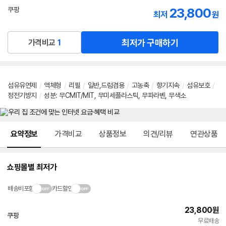
선
23,800
쿠팡
최저
원
택
로켓배송
최저가 구매하기
가격비교
1
섬유유연제
/
액체형
/
리필
/
일반,드럼겸용
/
고농축
/
향기지속
/
섬유보호
/
정전기방지
/
성분
:
무CMIT/MIT
,
무미세플라스틱
,
무파라벤
,
무색소
메뉴 네비게이션
요약정보
가격비교
상품정보
의견/리뷰
연관상품
쇼핑몰별 최저가
배송비포함
카드할인
23,800
원
쿠팡
빠른배송
무료배송