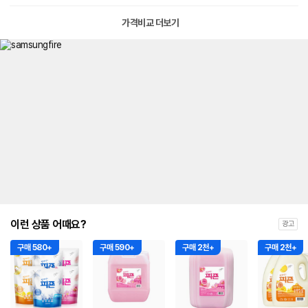
가격비교 더보기
이런 상품 어때요?
광고
구매 580+
구매 590+
구매 2천+
구매 2천+