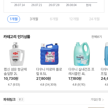
1개월
3개월
6개월
12개월
24개월
카테고리 인기상품
전체보기
랩신 섬유 항균제
다우니 아로마 플로
다우니 실내건조 프
다우
솔잎향 2L
럴 8.5L
레시클린 4L
프릴 
10,730
원
27,800
원
17,180
원
24,
4.7
(933)
4.8
(34,309)
4.8
(9,110)
4.
파워링크
가입신청
광고