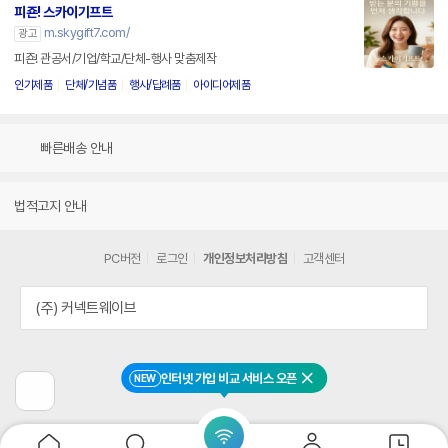
피죤! 스카이기프트
m.skygift7.com/
광고
피죤! 관공서/기업/학교/단체-행사 맞춤제작
인기제품
단체/기념품
행사/답례품
아이디어제품
빠른배송 안내
법적고지 안내
PC버전
로그인
개인정보처리방침
고객센터
(주) 커넥트웨이브
인터넷 가입 비교 서비스 오픈
NEW
닫기
이
전
페
이