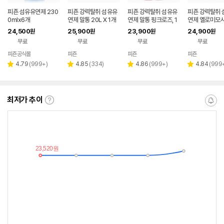
피죤 섬유유연제 230
피죤 강력탈취 섬유유
피죤 강력탈취 섬유유
피죤 강력탈취 
0mlx6개
연제 말통 20L X 1개
연제 말통 핑크로즈, 1
연제 옐로미모사
핑크
8L, 1개
0ml X 4개
24,500
25,900
23,900
24,900
원
원
원
원
무료
무료
무료
무료
피죤공식몰
피죤
피죤
피죤
네이버
페이
리
리
리
리
4.79
(
999+
)
4.85
(
334
)
4.86
(
999+
)
4.84
(
999
별
별
별
별
뷰
뷰
뷰
뷰
점
점
점
점
수
수
수
수
최저가 추이
최
알
저
림
가
받
추
는
이
중
란?