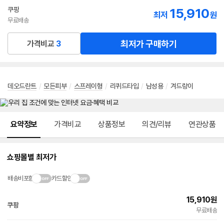
선
쿠팡
15,910
최저
원
택
무료배송
최저가 구매하기
가격비교
3
데오드란트
/
모든피부
/
스프레이형
/
리퀴드타입
/
남성용
/
겨드랑이
메뉴 네비게이션
요약정보
가격비교
상품정보
의견/리뷰
연관상품
쇼핑몰별 최저가
배송비포함
카드할인
15,910
원
쿠팡
무료배송