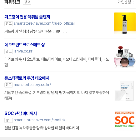
파워링크
가입신청
광고
겨드랑이 전용 액취샘 클렌저
smartstore.naver.com/trueb_official
광고
겨드랑이 '액취샘 땀'은 일반 땀과 다릅니다!
데오드란트크로스메드 샵
larive.co.kr
광고
라리브 향수, 데오드란트, 애프터쉐이브, 파모나 스킨케어, 더마롤러, 나노
펜
몬스터팩토리 투명 데오패치
monsterfactory.co.kr/
광고
겨땀고민 즉각해결! 겨드랑이 땀 냄새, 땀 자국까지 티 나지 않고 뽀송하게
해결!
SOC 단감 바디워시
smartstore.naver.com/hoottak
광고
일본 단감 녹차추출물 함유! 상쾌한 데일리 바디케어