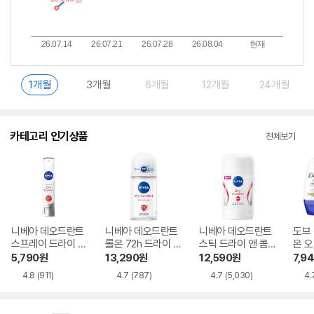
1개월
3개월
6개월
12개월
24개월
카테고리 인기상품
전체보기
니베아 데오드란트
니베아 데오드란트
니베아 데오드란트
도브
스프레이 드라이 콤
롤온 72h 드라이 콤
스틱 드라이 앤 콤
온 오
포트 200ml
포트 50ml
포트 50ml
5,790
원
13,290
원
12,590
원
7,9
4.8
(911)
4.7
(787)
4.7
(5,030)
4.