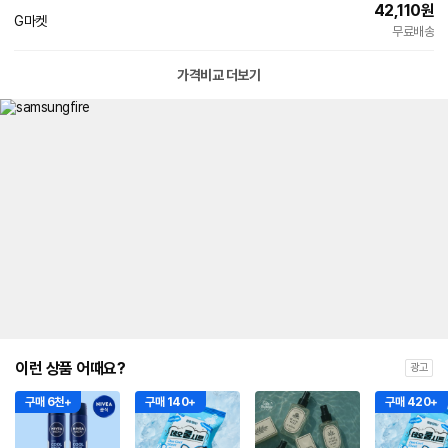
42,110
원
G마켓
무료배송
가격비교 더보기
이런 상품 어때요?
광고
구매 6천+
구매 140+
구매 420+