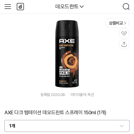
본문 바로가기
다
다나와
데오드란트
사
검
나
이
색
와
드
메
메
상품비교
인
뉴
관
심
공
유
등록월 2020.08.
이미지출처: 옥션
AXE 다크 템테이션 데오드란트 스프레이 150ml (1개)
1개
옵
션