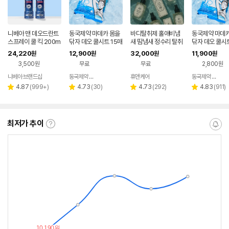
니베아 맨 데오드란트
동국제약 마데카 몸을
바디탈취제 홀애비냄
동국제약 마데카
스프레이 쿨 킥 200m
닦자 데오 쿨시트 15매
새 땀냄새 정수리 탈취
닦자 데오 쿨시트
l X 2개
5개, 10개 택1 / 겨드랑
제
4개 / 겨드랑이
24,220
12,900
32,000
11,900
원
원
원
원
이 쿨링시트 샤워 땀티
트 샤워 땀티슈
3,500원
무료
무료
2,800원
슈 머스크향
향
니베아 브랜드샵
동국제약 생활건강
휴앤케어
동국제약 생활건강
네이버
네이버
페이
페이
리
리
리
리
4.87
(
999+
)
4.73
(
30
)
4.73
(
292
)
4.83
(
911
)
별
별
별
별
뷰
뷰
뷰
뷰
점
점
점
점
수
수
수
수
최저가 추이
최
알
저
림
가
받
추
는
이
중
란?