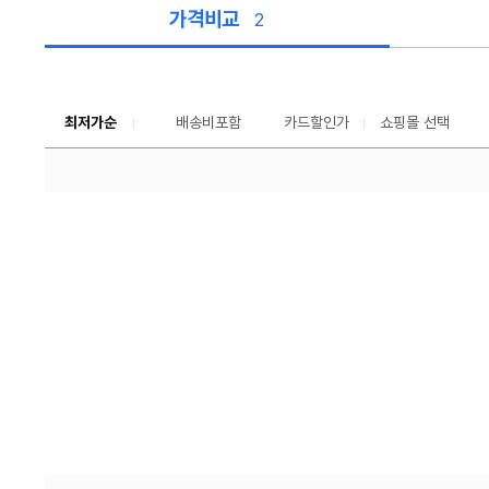
가격비교
2
가
격
비
교
최저가순
배송비포함
카드할인가
쇼핑몰 선택