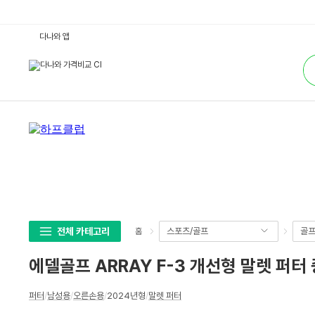
에
다나와 앱
델
골
통
프
합
A
검
R
색
R
A
Y
F
-
3
개
선
형
말
렛
퍼
터
중
고
전체 카테고리
스포츠/골프
골
홈
(인
증
최
에델골프 ARRAY F-3 개선형 말렛 퍼터
상
급)
:
상
다
퍼터
/
남성용
/
오른손용
/
2024년형
/
말렛 퍼터
세
나
와
스