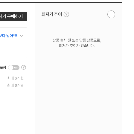
툴
최저가 추이
저가 구매하기
알
팁
림
보
받
기
기
보다 낮아요!
상품 출시 전 또는 단종 상품으로,
최저가 추이가 없습니다.
툴
 포함
팁
보
최대 6개월
기
최대 6개월