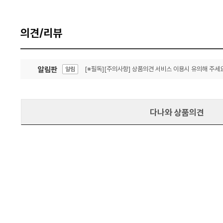
의견/리뷰
알림판
[※필독][주의사항] 상품의견 서비스 이용시 유의해 주세요
알림
잦은 오류, PC속도 잡자! PC안정화 위해 이건 꼭!
알림
다나와 상품의견