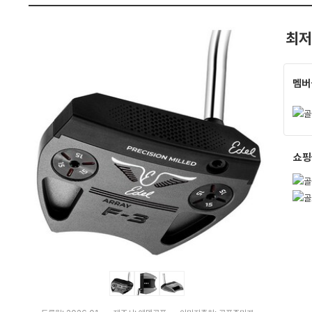
가
펙
격
비
최저
교
멤버
쇼핑