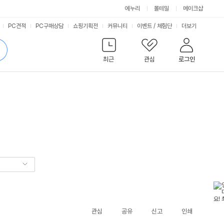
에누리
몰테일
메이크샵
서
PC견적
PC구매상담
쇼핑기획전
커뮤니티
이벤트
/
체험단
더보기
비
검
색
최근
관심
로그인
스
관심
공유
신고
인쇄