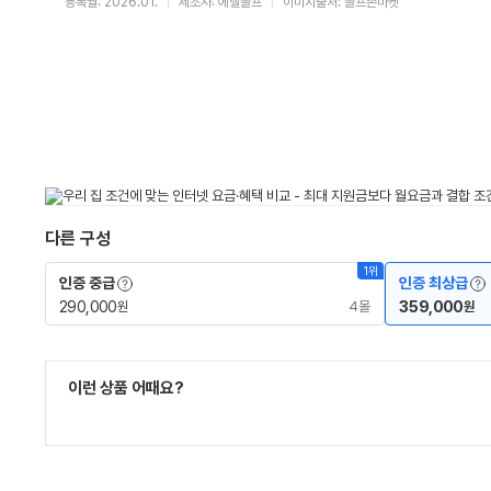
등록월: 2026.01.
제조사: 에델골프
이미지출처: 골프존마켓
다른 구성
1위
용어사전 레이어 보기
용어
인증 중급
인증 최상급
290,000
4몰
359,000
원
원
이런 상품 어때요?