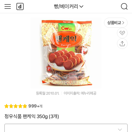
본문 바로가기
다
다나와
빵/베이커리
사
검
나
이
색
와
드
메
메
상품비교
인
뉴
관
심
공
유
등록월 2010.01.
이미지출처: 에누리제공
리
999+
개
별
5.
뷰
점
0
청우식품 팬케익 350g (3개)
옵