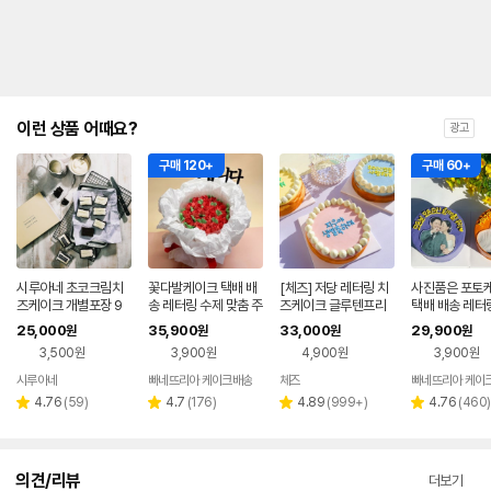
이런 상품 어때요?
광고
구매 120+
구매 60+
시루아네 초코크림치
꽃다발케이크 택배 배
[체즈] 저당 레터링 치
사진품은 포토
즈케이크 개별포장 9
송 레터링 수제 맞춤 주
즈케이크 글루텐프리
택배 배송 레터
개
문제작 케익 크림치즈
무설탕 키토 제로 주문
주문제작 케익 
25,000
35,900
33,000
29,900
원
원
원
원
화이트시트 미니 생일
제작 수제 레인드롭 0
즈 화이트시트 
3,500원
3,900원
4,900원
3,900원
선물
호
일
시루아네
빠네뜨리아 케이크배송
체즈
빠네뜨리아 케이
네이버
페이
리
리
리
리
4.76
(
59
)
4.7
(
176
)
4.89
(
999+
)
4.76
(
460
)
별
별
별
별
뷰
뷰
뷰
뷰
점
점
점
점
수
수
수
수
의견/리뷰
더보기