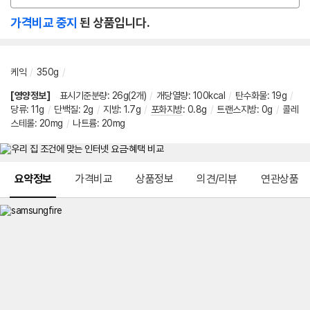
션
가격비교 중지
된 상품입니다.
선
택
케익
/
350g
/
[영양정보]
표시기준분량
:
26g(2개)
/
개당열량
:
100kcal
/
탄수화물
:
19g
/
당류
:
11g
/
단백질
:
2g
/
지방
:
1.7g
/
포화지방
:
0.8g
/
트랜스지방
:
0g
/
콜레
스테롤
:
20mg
/
나트륨
:
20mg
메뉴 네비게이션
요약정보
가격비교
상품정보
의견/리뷰
연관상품