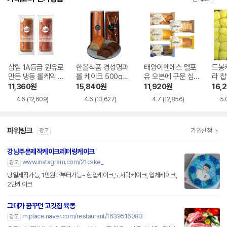
삼립 1A등급 원유로
한올식품 경성명과
태양이엔에스 델포
드봉
만든 냉동 롤케익 2
롤 케이크 500g
유 오븐에 구운 십
라 찹
종 2봉 바닐라롤/블
+초코파운드 480g
센치 파운드 5종 혼
1,92
11,360
원
15,840
원
11,920
원
16,
루베리롤
합
4.6
(12,609)
4.6
(13,627)
4.7
(12,856)
5.
파워링크
가입신청
광고
강남주문제작케이크레터링케이크
www.instagram.com/21cake_
광고
당일제작가능, 1만원대부터가능~ 한입케이크,도시락케이크, 입체케이크,
2단케이크
그대가 꿈꾸던 고깃집 육몽
m.place.naver.com/restaurant/1639516083
광고