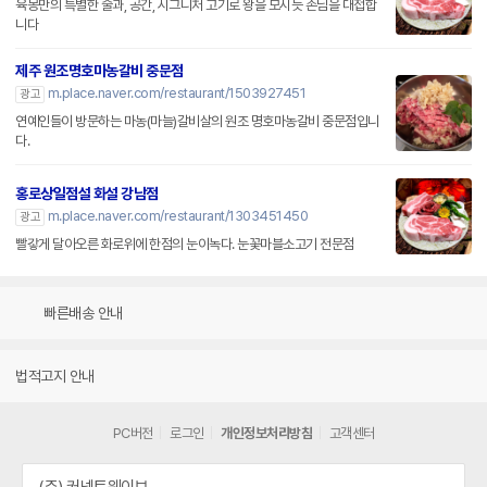
육몽만의 특별한 술과, 공간, 시그니처 고기로 왕을 모시듯 손님을 대접합
니다
제주 원조명호마농갈비 중문점
m.place.naver.com/restaurant/1503927451
광고
연예인들이 방문하는 마농(마늘)갈비살의 원조 명호마농갈비 중문점입니
다.
홍로상일점설 화설 강남점
m.place.naver.com/restaurant/1303451450
광고
빨갛게 달아오른 화로위에 한점의 눈이녹다. 눈꽃마블소고기 전문점
빠른배송 안내
법적고지 안내
PC버전
로그인
개인정보처리방침
고객센터
(주) 커넥트웨이브