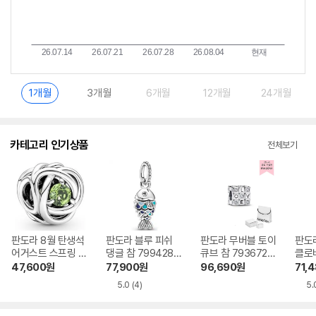
1개월
3개월
6개월
12개월
24개월
카테고리 인기상품
전체보기
판도라 8월 탄생석
판도라 블루 피쉬
판도라 무버블 토이
판도
어거스트 스프링 그
댕글 참 799428C
큐브 참 793672C
클로
린 이터니티 서클
01
01
참 7
47,600
원
77,900
원
96,690
원
71,
참 790065C03
X
5.0
(4)
5.