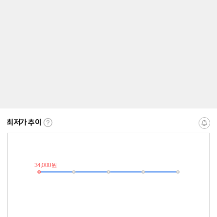
최저가 추이
최
알
저
림
가
받
추
는
이
중
란?