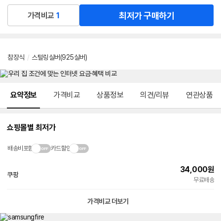
최저가 구매하기
가격비교
1
참장식
/
스털링실버(925실버)
메뉴 네비게이션
요약정보
가격비교
상품정보
의견/리뷰
연관상품
쇼핑몰별 최저가
배송비포함
카드할인
34,000
원
쿠팡
빠른배송
무료배송
가격비교 더보기