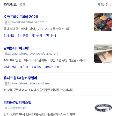
파워링크
가입신청
광고
K-핸드메이드페어 2026
www.k-handmade.com
광고
국내 최대 핸드메이드페어, 12.17-20, 서울 코엑스 B홀
전시 개요
전시 품목
참가 신청
관람 안내
팔찌는 다이아모어!
smartstore.naver.com/diamore_j
광고
14k 18k 명품 모이사 테니스팔찌부터 행운 소원 우정 커플팔찌까지!
테니스팔찌
14/18K
커플팔찌
레이어드팔찌
유니크 원석&실버 주얼리
smartstore.naver.com/fineju
광고
전 상품 무료배송 과 소식받기 할인쿠폰 혜택을 확인하세요.
티타늄쥬얼리 베스틸
besteel.kr
광고
팔찌, 알러지 변색 없는 티타늄스틸, 감성을 자극하는 디자인