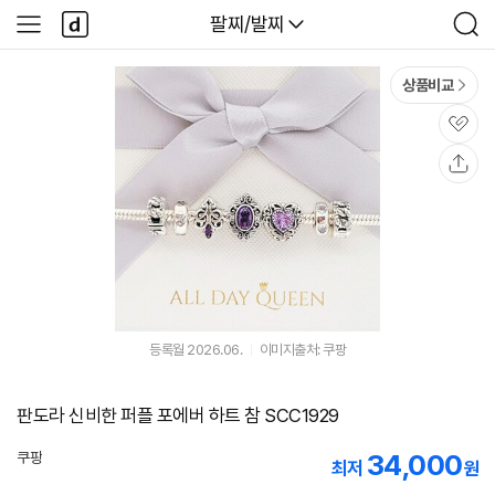
본문 바로가기
다
다나와
팔찌/발찌
사
검
나
이
색
와
드
메
메
상품비교
인
뉴
관
심
공
유
등록월 2026.06.
이미지출처: 쿠팡
판도라 신비한 퍼플 포에버 하트 참 SCC1929
34,000
쿠팡
최저
원
로켓배송