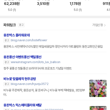
핑백 30x20cm
원예 스프링쿨러헤
플 동그라미스티커
62,238
원
3,510
원
1,178
원
911
드1 2매입
6558088
5.0
(1)
5.0
(1)
4.
파워링크
가입신청
광고
용돈박스 플라워로데
blog.naver.com/lodeflower
광고
용돈박스 사전예약시10%할인 매일새꽃입하 장안사거리 아트몰링뒤 동천교회인근꽃집
용돈풍선 이벤트풍선 백일풍선
www.instagram.com/lots_luv_balloon
광고
청주 꽃풍선 첫돌풍선 브라이더샤워 프로포즈 기념일 이벤트
비누꽃 맞춤제작 현주공방
blog.naver.com/hyunju3572
광고
비누꽃 주문제작, 용돈상자, 꽃 돈바구니, 비누꽃 부케 택배발송, 3만원부
터.
용돈박스 믹스매치플라워 배달