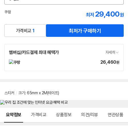
옵
션
선
29,400
쿠팡
최저
원
택
로켓배송
최저가 구매하기
가격비교
1
멤버십/카드결제 최대 혜택가
자세히
26,460
가
원
격
스티커
/
크기
:
65mm x 2M(테이프)
메뉴 네비게이션
요약정보
가격비교
상품정보
의견/리뷰
연관상품