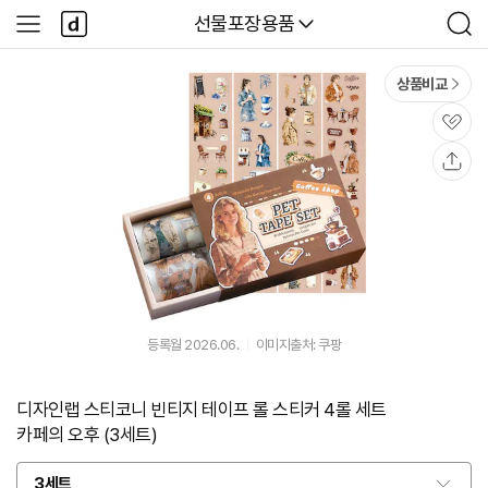
본문 바로가기
다
다나와
선물포장용품
사
검
나
이
색
와
드
메
메
상품비교
인
뉴
관
심
공
유
등록월 2026.06.
이미지출처: 쿠팡
디자인랩 스티코니 빈티지 테이프 롤 스티커 4롤 세트
카페의 오후 (3세트)
3세트