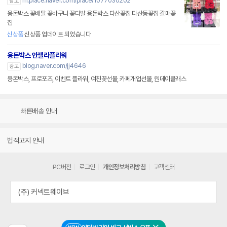
m.place.naver.com/place/1077030202
광고
용돈박스 꽃배달 꽃바구니 꽃다발 용돈박스 다산꽃집 다산동꽃집 갈매꽃
집
신상품
신상품 업데이트 되었습니다
용돈박스 안젤라플라워
blog.naver.com/jj4646
광고
용돈박스, 프로포즈, 이벤트 플라워, 여친꽃선물, 카페개업선물, 원데이클래스
빠른배송 안내
법적고지 안내
PC버전
로그인
개인정보처리방침
고객센터
(주) 커넥트웨이브