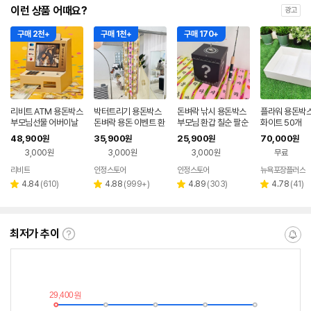
이런 상품 어때요?
광고
구매 2천+
구매 1천+
구매 170+
리비트 ATM 용돈박스
박터트리기 용돈박스
돈벼락 낚시 용돈박스
플라워 용돈박스
부모님선물 어버이날
돈벼락 용돈 이벤트 환
부모님 환갑 칠순 팔순
화이트 50개
결혼기념일 용돈이벤
갑 칠순 팔순 생신 잔치
생신 이벤트 현금 선물
48,900
35,900
25,900
70,000
원
원
원
원
트 선물 환갑 칠순 팔순
부모님 선물 핑크리본
잔치
3,000원
3,000원
3,000원
무료
생신
리비트
인정스토어
인정스토어
뉴욕포장플러스
리
리
리
리
4.84
(
610
)
4.88
(
999+
)
4.89
(
303
)
4.78
(
41
)
별
별
별
별
뷰
뷰
뷰
뷰
점
점
점
점
수
수
수
수
최저가 추이
최
알
저
림
가
받
추
는
이
중
란?