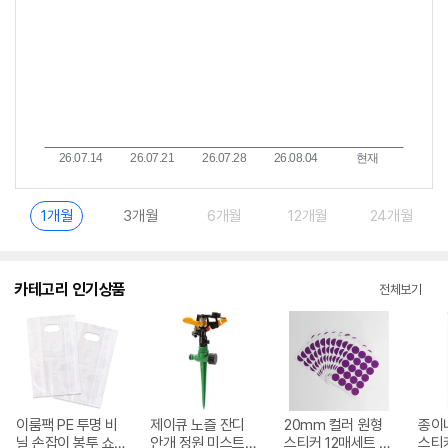
1개월
3개월
6개월
12개월
24개월
카테고리 인기상품
전체보기
이룸팩 PE 투명 비
제이큐 노즐 잔디
20mm 컬러 원형
종이
닐 손잡이 봉투 쇼
안개 정원 미스트
스티커 12매세트 퍼
스티