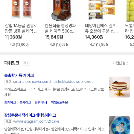
삼립 1A등급 원유로
한올식품 경성명과
태양이엔에스 델포
드봉
만든 냉동 롤케익 2
롤 케이크 500g
유 오븐에 구운 십
라 찹
종 2봉 바닐라롤/블
+초코파운드 480g
센치 파운드 5종 혼
1,92
11,360
원
15,840
원
14,360
원
16,
루베리롤
합
4.6
(12,606)
4.6
(13,621)
4.7
(12,851)
5.
파워링크
가입신청
광고
촉촉함 가득 케이크!
smartstore.naver.com/mainhokkaidosweetkorea
광고
북해도스위트코리아 케이크! 재구매율로 증명된 고급스런 케이크를 맛보
세요!
홀케이크
롤케이크
할인 행사
북해도도매몰
강남주문제작케이크레터링케이크
www.instagram.com/21cake_
광고
당일제작가능, 1만원대부터가능~ 한입케이크,도시락케이크, 입체케이크,