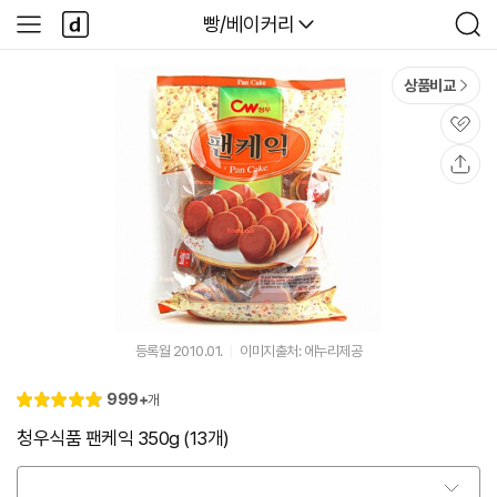
본문 바로가기
다
다나와
빵/베이커리
사
검
나
이
색
와
드
메
메
상품비교
인
뉴
관
심
공
유
등록월 2010.01.
이미지출처: 에누리제공
리
999+
개
별
5.
뷰
점
0
청우식품 팬케익 350g (13개)
옵