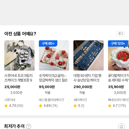
이런 상품 어때요?
광고
구매 80+
구매 120+
시루아네 초코크림치
숫자케이크(2글자) -
대형 50센치 기업 행
꽃다발케이크 택
즈케이크 개별포장 9
앙금떡케익 생신 칠순
사 송년모임 케이크
송 레터링 수제 
개
환갑 팔순 꽃케익 부모
문제작 케익 크
25,000
95,000
290,000
35,900
원
원
원
원
님선물 수제맞춤 주문
화이트시트 미니
3,500원
착불
착불
3,900원
제작
선물
시루아네
에스텔 플라워케이크
쉐리케이크
빠네뜨리아 케이
네이버
네이버
페이
페이
리
리
리
리
4.76
(
59
)
4.89
(
74
)
5
(
1
)
4.7
(
176
)
별
별
별
별
뷰
뷰
뷰
뷰
점
점
점
점
수
수
수
수
최저가 추이