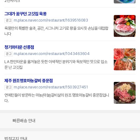
2단케이크
그대가 꿈꾸던 고깃집 육몽
m.place.naver.com/restaurant/1639516083
광고
육몽만의 특별한 술과, 공간, 시그니처 고기로 왕을 모시듯 손님을 대접합
니다
청기와타운 선릉점
m.place.naver.com/restaurant/1043463604
광고
LA 한인타운을 옮겨놓은 듯한 이색적인 분위기와 독보적인 맛으로 입소
문 난 고깃집
제주 원조명호마농갈비 중문점
m.place.naver.com/restaurant/1503927451
광고
연예인들이 방문하는 마농(마늘)갈비살의 원조 명호마농갈비 중문점입니
다.
빠른배송 안내
법적고지 안내