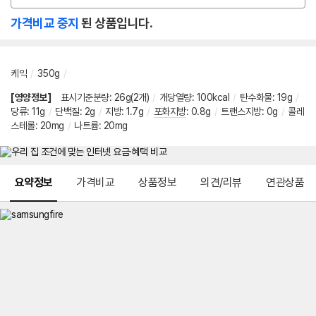
션
가격비교 중지
된 상품입니다.
선
택
케익
/
350g
/
[영양정보]
표시기준분량
:
26g(2개)
/
개당열량
:
100kcal
/
탄수화물
:
19g
/
당류
:
11g
/
단백질
:
2g
/
지방
:
1.7g
/
포화지방
:
0.8g
/
트랜스지방
:
0g
/
콜레
스테롤
:
20mg
/
나트륨
:
20mg
메뉴 네비게이션
요약정보
가격비교
상품정보
의견/리뷰
연관상품