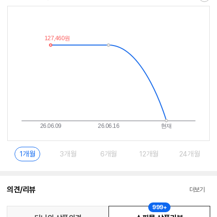
최
알
저
림
가
받
추
는
이
중
란?
1개월
3개월
6개월
12개월
24개월
의견/리뷰
더보기
999+