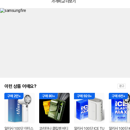
가격비교 더보기
이런 상품 어때요?
광고
구매 2만+
구매 80+
구매 920+
구매 6천+
알리사 100단 아이스
코리아나 클립팬 바디
알리사 100단 ICE TU
알리사 100단 I