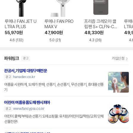
루메나 FAN JET U
루메나 FAN PRO
프리즘 크레모아 클
루메나
LTRA PLUS
MAX V
립팬 S+ CLFN-CF
LTR
SPA
55,970
원
47,900
원
48,330
원
49,
4.6
(132)
5.0
(21)
4.3
(26)
4.
파워링크
가입신청
광고
관공서,기업체 대량구매전문
hanader.co.kr
광고
여름을 시원하게, 도매가 판매, 선풍기, 손선풍기, 무선선풍기, 휴대용선풍
기
어린이 여름용품도매 팬시피아
www.fancypia.co.kr
광고
어린이 쿨팩/부채/손선풍기 도매쇼핑몰: 유치원/어린이집/학원/교회 단체
선물전문!