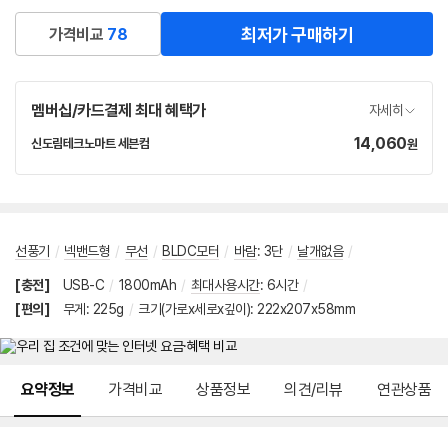
최저가 구매하기
가격비교
78
멤버십/카드결제 최대 혜택가
자세히
14,060
가
신도림테크노마트 세븐컴
원
네
격
이
버
페
이
선풍기
/
넥밴드형
/
무선
/
BLDC모터
/
바람
:
3단
/
날개없음
/
[충전]
USB-C
/
1800mAh
/
최대사용시간
:
6시간
/
[편의]
무게
:
225g
/
크기(가로x세로x깊이): 222x207x58mm
메뉴 네비게이션
요약정보
가격비교
상품정보
의견/리뷰
연관상품