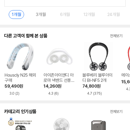
1개월
3개월
6개월
12개월
24개월
다른 고객이 함께 본 상품
전체보기
Houscly N25 해외
아이존아이앤디 아
블루베리 블루아이
에이스
구매
로마 넥밴드 선풍기
디 BI-NF5 2개
15,
EZ DF2000 화이
59,490
원
14,260
원
74,800
원
4.
트
3.0
(2)
4.3
(6)
4.7
(375)
카테고리 인기상품
전체보기