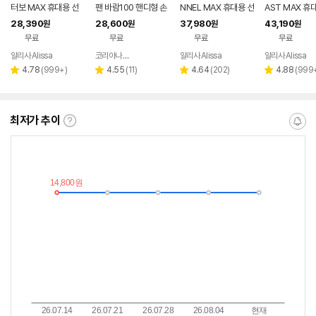
터보 MAX 휴대용 선
팬 바람100 핸디형 손
NNEL MAX 휴대용 선
AST MAX 휴
풍기 냉각 에어컨 손 선
풍기 급속냉각 등풍기
풍기 허리 바디 손 선풍
풍기 냉각 에어컨
28,390
28,600
37,980
43,190
원
원
원
원
풍기 손풍기 미니 핸디
탁상용 소형 허리 BLD
기 등 캠핑 클립팬
풍기 손풍기 미
무료
무료
무료
무료
C
알리사 Alissa
코리아나 용접기
알리사 Alissa
알리사 Alissa
네이버
페이
리
리
리
리
4.78
(
999+
)
4.55
(
11
)
4.64
(
202
)
4.88
(
999
별
별
별
별
뷰
뷰
뷰
뷰
점
점
점
점
수
수
수
수
최저가 추이
최
알
저
림
가
받
추
는
이
중
란?