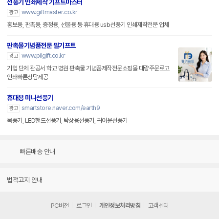
선풍기 인쇄제작 기프트마스터
www.giftmaster.co.kr
광고
홍보용, 판촉용, 증정용, 선물용 등 휴대용 usb선풍기 인쇄제작전문 업체
판촉물기념품전문 필기프트
www.pilgift.co.kr
광고
기업 단체 관공서 학교 병원 판촉물 기념품제작전문쇼핑몰 대량주문로고
인쇄빠른상담제공
휴대용 미니선풍기
smartstore.naver.com/earth9
광고
목풍기, LED핸드선풍기, 탁상용선풍기, 귀여운선풍기
빠른배송 안내
법적고지 안내
PC버전
로그인
개인정보처리방침
고객센터