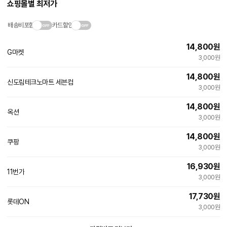
쇼핑몰별 최저가
배송비포함
카드할인
14,800
원
G마켓
빠른배송
3,000원
14,800
원
신도림테크노마트 세븐컴
네
3,000원
이
버
14,800
원
페
옥션
빠른배송
이
3,000원
14,800
원
쿠팡
3,000원
16,930
원
11번가
3,000원
17,730
원
롯데ON
3,000원