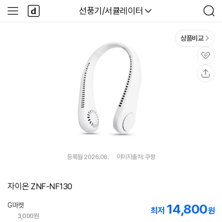
본문 바로가기
다
다나와
선풍기/서큘레이터
사
검
나
이
색
와
드
메
메
상품비교
인
뉴
관
심
공
유
등록월 2026.06.
이미지출처: 쿠팡
자이온 ZNF-NF130
G마켓
14,800
최저
원
3,000원