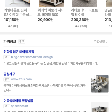
카멜마운트 핏쳐 T
워너픽 이동식 사이
리바트 후아 리프트
잉글
S3 이동형 수동식
드 테이블 600
업 테이블
라믹
각도조절 사이드 테
트업 
101,150
원
20,900
원
200,360
원
213
이블
4.6
(81)
4.7
(199)
5.
파워링크
가입신청
광고
취향을 담은 테이블 제작
blog.naver.com/furson_design
광고
머물고 싶은 나만의 공간을 꾸미는 첫 걸음. 취향을 담은 디자인가구를 제작합니다.
금성가구
www.izfus.com
광고
공간레이아웃서비스와 최적화된 시스템 사무공간을 추구하는 금성가구
입니다.
이동식테이블 조달납품
spacenco.kr
광고