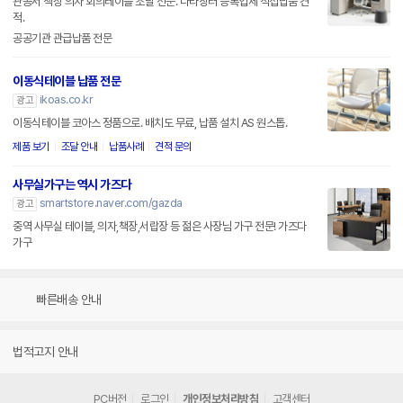
관공서 책상 의자 회의테이블 조달 전문. 나라장터 등록업체 직접납품 견
적.
공공기관 관급납품 전문
이동식테이블 납품 전문
ikoas.co.kr
광고
이동식테이블 코아스 정품으로. 배치도 무료, 납품 설치 AS 원스톱.
제품 보기
조달 안내
납품사례
견적 문의
사무실가구는 역시 가즈다
smartstore.naver.com/gazda
광고
중역 사무실 테이블, 의자,책장,서랍장 등 젊은 사장님 가구 전문! 가즈다
가구
빠른배송 안내
법적고지 안내
PC버전
로그인
개인정보처리방침
고객센터