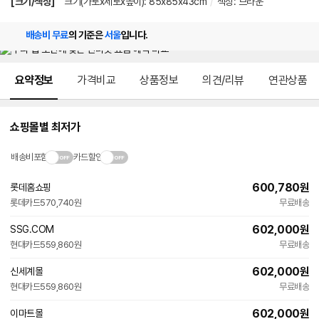
[크기/색상]
크기(가로x세로x높이): 85x85x43cm
/
색상: 브라운
배송비 무료
의 기준은
서울
입니다.
메뉴 네비게이션
요약정보
가격비교
상품정보
의견/리뷰
연관상품
쇼핑몰별 최저가
배송비포함
카드할인
600,780
원
롯데홈쇼핑
롯데카드
570,740원
무료배송
602,000
원
SSG.COM
현대카드
559,860원
무료배송
602,000
원
신세계몰
현대카드
559,860원
무료배송
602,000
원
이마트몰