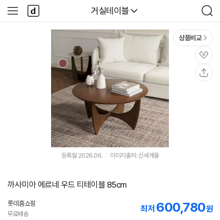
본문 바로가기
다
다나와
거실테이블
사
검
나
이
색
와
드
메
메
상품비교
인
뉴
관
심
공
유
등록월 2026.06.
이미지출처: 신세계몰
까사미아 에르네 우드 티테이블 85cm
롯데홈쇼핑
600,780
최저
원
무료배송