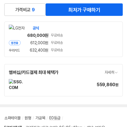
최저가 구매하기
가격비교
9
공식
680,000
원
무료배송
612,000
원
무료배송
앱전용
632,400
원
무료배송
우리카드
멤버십/카드결제 최대 혜택가
자세히
559,860
가
원
격
소파테이블
/
원형
/
가공목
/
E0등급
/