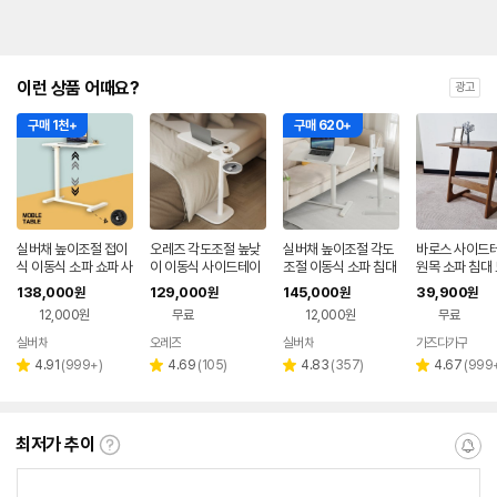
이런 상품 어때요?
광고
구매 1천+
구매 620+
실버채 높이조절 접이
오레즈 각도조절 높낮
실버채 높이조절 각도
바로스 사이드
식 이동식 소파 쇼파 사
이 이동식 사이드테이
조절 이동식 소파 침대
원목 소파 침대
이드 테이블 침대 책상
블 SPN1DW 화이트
양방향 사이드 테이블
보조 미니 이동
138,000
129,000
145,000
39,900
원
원
원
원
협탁
+화이트
상판일체형
블 M
12,000원
무료
12,000원
무료
실버채
오레즈
실버채
가즈다가구
네
페
리
리
리
리
4.91
(
999+
)
4.69
(
105
)
4.83
(
357
)
4.67
(
999
별
별
별
별
뷰
뷰
뷰
뷰
점
점
점
점
수
수
수
수
최저가 추이
최
알
저
림