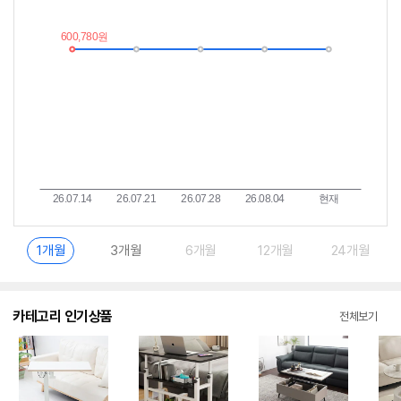
가
받
추
는
이
중
란?
1개월
3개월
6개월
12개월
24개월
카테고리 인기상품
전체보기