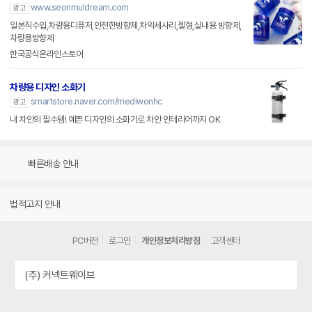
www.seonmuldream.com
광고
일본직수입,차량용디퓨저,안전한방향제,차악세사리,젤형,실내용 방향제,
차량용방향제
한국공식온라인스토어
차량용 디자인 소화기
smartstore.naver.com/mediwonhc
광고
내 차안의 필수템! 예쁜 디자인의 소화기로 차안 인테리어까지 OK
빠른배송 안내
법적고지 안내
PC버전
로그인
개인정보처리방침
고객센터
(주) 커넥트웨이브