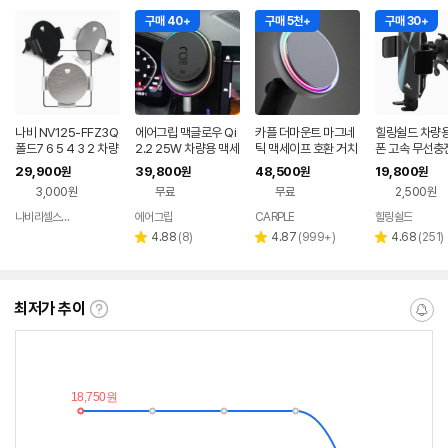
구매 40+
구매 5천+
구매 30+
나비 NV125-FFZ3Q
에어그립 맥글로우 Qi
카플 더마운트 마그네
힐링쉴드 차량용
폴드7 6 5 4 3 2 차량
2.2 25W 차량용 맥세
틱 맥세이프 호환 거치
폰 고속 무선충
용무선충전거치대
이프 거치대 고속무선
대 Qi2 풀알류미늄 차
대 CC01 대시
29,900
39,800
48,500
19,800
원
원
원
원
충전기 에어터빈 폴드
량용 핸드폰 무선충전
3,000원
무료
무료
2,500원
8
기
나비리셀스토어
에어그립
CARPLE
힐링쉴드
네이버
페이
리
리
리
4.88
(
8
)
4.87
(
999+
)
4.68
(
251
)
별
별
별
뷰
뷰
뷰
점
점
점
수
수
수
최저가 추이
최
알
저
림
가
받
추
는
이
중
란?