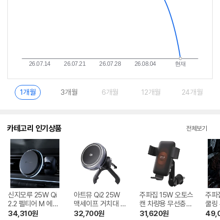
1개월
3개월
6개월
12개월
24개월
카테고리 인기상품
전체보기
신지모루 25W Qi
아트뮤 Qi2 25W
주파집 15W 오토스
주파집
2.2 펠티어 M 에어
맥세이프 거치대 차
캔 차량용 무선충전
쿨링
쿨러 터보 맥세이프
량용 초고속 무선충
거치대 QC-6 PRO
프 
34,310
원
32,700
원
31,620
원
49,