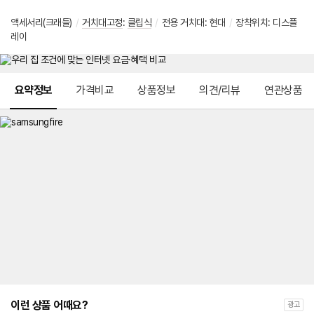
액세서리(크래들)
/
거치대고정
:
클립식
/
전용 거치대
:
현대
/
장착위치: 디스플
레이
메뉴 네비게이션
요약정보
가격비교
상품정보
의견/리뷰
연관상품
이런 상품 어때요?
광고