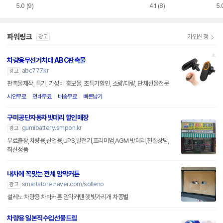
차량용 무선충전거
전거치대 QC110
CWC
5.0
(9)
4.1
(8)
5.
치대
파워링크
가입신청
광고
차량용무선거치대 ABC판촉물
abc777.kr
광고
판촉물제작, 특가, 가성비 홍보물, 초특가할인, 소량/대량, 단체선물전문
시안무료
인쇄무료
배송무료
빠른납기
구미공단자동차밧데리 할인매장
gumibattery.smpon.kr
광고
무료출장,차량용,산업용,UPS,발전기,프리미엄,AGM 밧데리,친절상담,
최신정품
내차에 꼭맞는 전체 암막커튼
smartstore.naver.com/solleno
광고
설레노 차량용 차박커튼 암막커텐 햇빛가리개 차종별
차량용 일본직수입선물드림