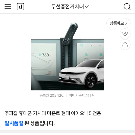
본문 바로가기
다
다나와
무선충전거치대
사
검
나
이
색
와
드
메
메
상품비교
인
뉴
관
심
공
유
등록월 2024.10.
이미지출처: 11번가
주파집 휴대폰 거치대 마운트 현대 아이오닉5 전용
일시품절
된 상품입니다.