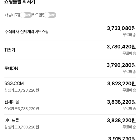
쇼핑몰별 최저가
에
대
한
배송비포함
카드할인
안
내
3,733,080
원
를
주식회사 신세계라이브쇼핑
나
무료배송
타
내
3,780,420
원
는
11번가
무료배송
표
입
3,790,280
원
니
롯데ON
다.
무료배송
3,823,220
원
SSG.COM
삼성카드
3,723,220원
무료배송
3,838,220
원
신세계몰
삼성카드
3,738,220원
무료배송
3,838,220
원
이마트몰
삼성카드
3,738,220원
무료배송
3,915,730
원