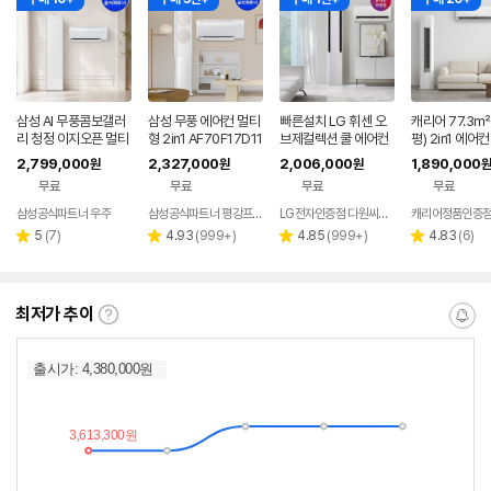
삼성 AI 무풍콤보갤러
삼성 무풍 에어컨 멀티
빠른설치 LG 휘센 오
캐리어 77.3㎡
리 청정 이지오픈 멀티
형 2in1 AF70F17D11
브제컬렉션 쿨 에어컨
평) 2in1 에어
형 에어컨 AF80F17D
BRS 일반배관 전국,
2in1 FQ17FC1EC2
B-0852ND
2,799,000
2,327,000
2,006,000
1,890,000
원
원
원
원
22WRS 기본설치포
기본설치비포함
기본설치포함
국기본설치 실
무료
무료
무료
무료
함
함
삼성공식파트너 우주
삼성공식파트너 평강프라자
LG전자인증점 다원씨앤씨
캐리어정품인증
리
리
리
리
5
(
7
)
4.93
(
999+
)
4.85
(
999+
)
4.83
(
6
)
별
별
별
별
뷰
뷰
뷰
뷰
점
점
점
점
수
수
수
수
최저가 추이
최
알
저
림
가
받
추
는
이
중
란?