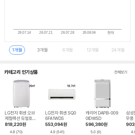
1개월
3개월
6개월
12개월
24개월
카테고리 인기상품
전체보기
LG전자 휘센 오브
LG전자 휘센 SQ0
캐리어 DAPB-009
삼성
제컬렉션 듀얼호스
6FA1WDS
0IDWSD
무풍
PQ08FDWBS
06C
818,220
원
553,094
원
596,380
원
903
4.8
(70)
4.9
(541)
5.0
(9)
4.