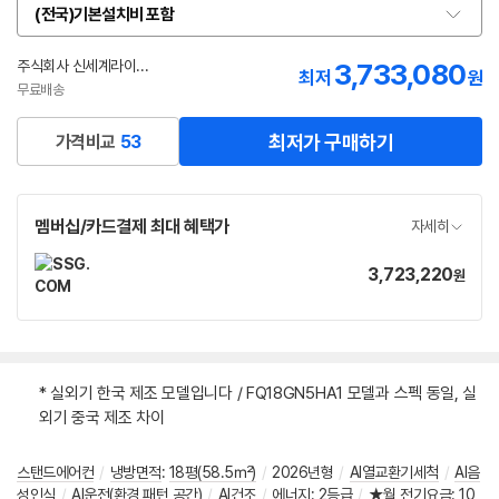
(전국)기본설치비 포함
옵
션
선
주식회사 신세계라이브쇼핑
3,733,080
최저
원
택
무료배송
최저가 구매하기
가격비교
53
멤버십/카드결제 최대 혜택가
자세히
3,723,220
가
원
격
* 실외기 한국 제조 모델입니다 / FQ18GN5HA1 모델과 스펙 동일, 실
외기 중국 제조 차이
스탠드에어컨
/
냉방면적
:
18평(58.5㎡)
/
2026년형
/
AI열교환기세척
/
AI음
성인식
/
AI운전(환경,패턴,공간)
/
AI건조
/
에너지
:
2등급
/
★월 전기요금
:
10