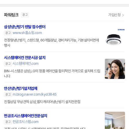
파워링크
가입신청
광고
삼성냉난방기 렌탈 접수센터
www.sh홈쇼핑.com
광고
천장형냉난방기, 스탠드형, 60개월분납, 경비처리가능, 기본설치비면제
행사
시스템에어컨 전문시공 설치
시스템에어컨.com
광고
BIN-시스템은 삼성,LG의 정품 에어컨을 합리적인 가격으로 설치해 드립
니다
안산냉난방기설치업체
m.blog.naver.com/kyd3845
광고
친절상담 무상견적 삼성,엘지 캐리어냉난방기 설치전문점
찐공조시스템에어컨전문설치
찐공조시스템.com
광고