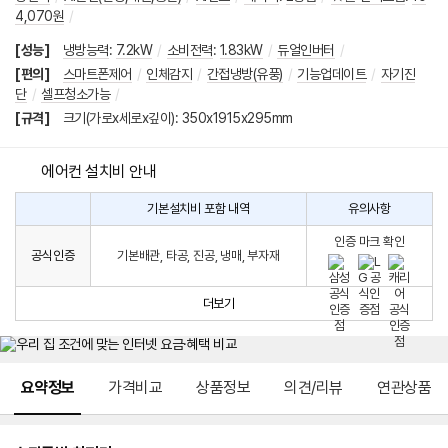
4,070원
/
[성능]
냉방능력
:
7.2kW
/
소비전력
:
1.83kW
/
듀얼인버터
/
[편의]
스마트폰제어
/
인체감지
/
간접냉방(유풍)
/
기능업데이트
/
자기진
단
/
셀프청소가능
/
[규격]
크기(가로x세로x깊이): 350x1915x295mm
에어컨 설치비 안내
기본설치비 포함 내역
유의사항
에
에
어
인증 마크 확인
컨
어
공식인증
기본배관, 타공, 진공, 냉매, 부자재
설
컨
치
구
비
매
더보기
시
발
생
되
메뉴 네비게이션
는
요약정보
가격비교
상품정보
의견/리뷰
연관상품
설
치
비