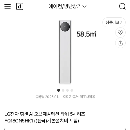
본문 바로가기
다
다나와
에어컨/냉난방기
사
검
나
이
색
와
드
메
메
상품비교
인
뉴
관
심
공
유
1
2
3
4
등록월 2026.01.
이미지출처: 제조사제공
LG전자 휘센 AI 오브제컬렉션 타워 5시리즈
FQ18GN5HK1 ((전국)기본설치비 포함)