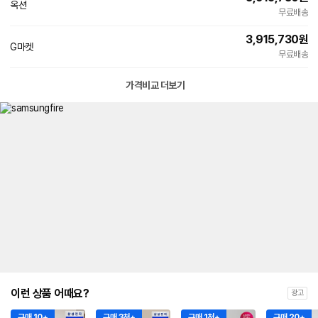
옥션
무료배송
3,915,730
원
G마켓
무료배송
가격비교 더보기
이런 상품 어때요?
광고
구매 10+
구매 3천+
구매 1천+
구매 20+