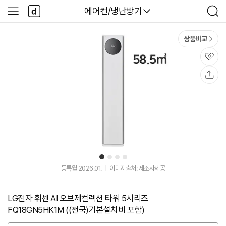
본문 바로가기
다
다나와
에어컨/냉난방기
사
검
나
이
색
와
드
메
메
상품비교
인
뉴
관
심
공
유
1
2
3
4
등록월 2026.01.
이미지출처: 제조사제공
LG전자 휘센 AI 오브제컬렉션 타워 5시리즈
FQ18GN5HK1M ((전국)기본설치비 포함)