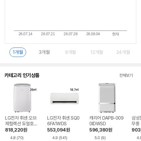
1개월
3개월
6개월
12개월
24개월
카테고리 인기상품
전체보기
LG전자 휘센 오브
LG전자 휘센 SQ0
캐리어 DAPB-009
삼성
제컬렉션 듀얼호스
6FA1WDS
0IDWSD
무풍
PQ08FDWBS
06C
818,220
원
553,094
원
596,380
원
903
4.8
(70)
4.9
(541)
5.0
(9)
4.