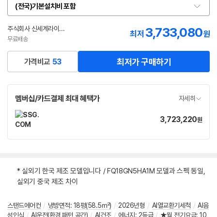
(전국)기본설치비 포함
옵
션
선
주식회사 신세계라이브쇼핑
3,733,080
최저
원
택
무료배송
최저가 구매하기
가격비교
53
멤버십/카드결제 최대 혜택가
자세히
3,723,220
가
원
격
* 실외기 한국 제조 모델입니다 / FQ18GN5HA1M 모델과 스펙 동일,
실외기 중국 제조 차이
스탠드에어컨
/
냉방면적
:
18평(58.5㎡)
/
2026년형
/
AI열교환기세척
/
AI음
성인식
/
AI운전(환경,패턴,공간)
/
AI건조
/
에너지
:
2등급
/
★월 전기요금
:
10