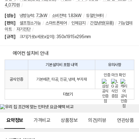
4,070원
/
[성능]
냉방능력
:
7.2kW
/
소비전력
:
1.83kW
/
듀얼인버터
/
[편의]
셀프청소가능
/
스마트폰제어
/
인체감지
/
간접냉방(유풍)
/
기능업데
이트
/
자기진단
/
[규격]
크기(가로x세로x깊이): 350x1915x295mm
에어컨 설치비 안내
기본설치비 포함 내역
유의사항
에
에
어
인증 마크 확인
컨
어
공식인증
기본배관, 타공, 진공, 냉매, 부자재
설
컨
치
구
비
매
더보기
시
발
생
되
메뉴 네비게이션
는
요약정보
가격비교
상품정보
의견/리뷰
연관상품
설
치
비