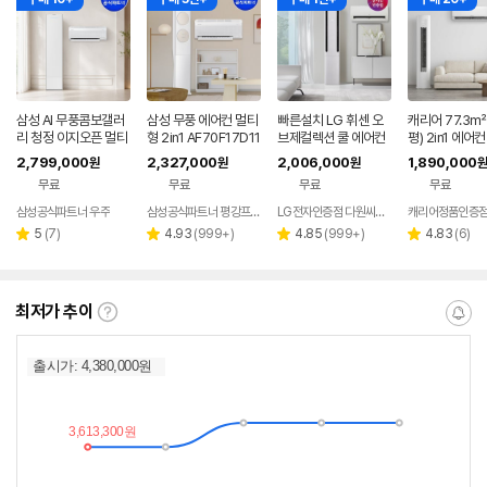
삼성 AI 무풍콤보갤러
삼성 무풍 에어컨 멀티
빠른설치 LG 휘센 오
캐리어 77.3㎡
리 청정 이지오픈 멀티
형 2in1 AF70F17D11
브제컬렉션 쿨 에어컨
평) 2in1 에어
형 에어컨 AF80F17D
BRS 일반배관 전국,
2in1 FQ17FC1EC2
B-0852ND
2,799,000
2,327,000
2,006,000
1,890,000
원
원
원
원
22WRS 기본설치포
기본설치비포함
기본설치포함
국기본설치 실
무료
무료
무료
무료
함
함
삼성공식파트너 우주
삼성공식파트너 평강프라자
LG전자인증점 다원씨앤씨
캐리어정품인증
리
리
리
리
5
(
7
)
4.93
(
999+
)
4.85
(
999+
)
4.83
(
6
)
별
별
별
별
뷰
뷰
뷰
뷰
점
점
점
점
수
수
수
수
최저가 추이
최
알
저
림
가
받
추
는
이
중
란?