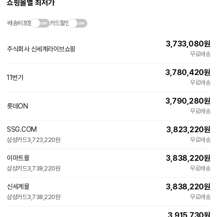
쇼핑몰별 최저가
에
대
한
배송비포함
카드할인
안
내
3,733,080
원
를
주식회사 신세계라이브쇼핑
나
무료배송
타
내
3,780,420
원
는
11번가
무료배송
표
입
3,790,280
원
니
롯데ON
다.
무료배송
3,823,220
원
SSG.COM
삼성카드
3,723,220원
무료배송
3,838,220
원
이마트몰
삼성카드
3,738,220원
무료배송
3,838,220
원
신세계몰
삼성카드
3,738,220원
무료배송
3,915,730
원