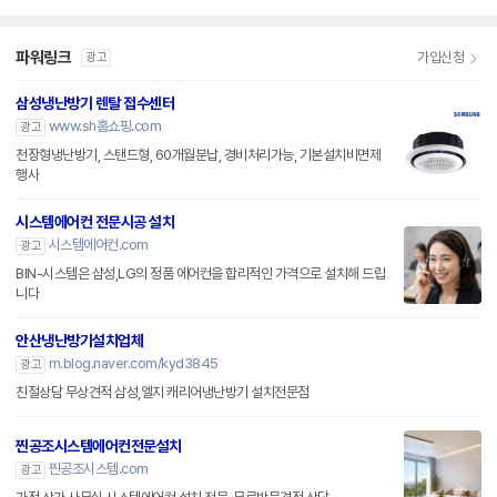
파워링크
가입신청
광고
삼성냉난방기 렌탈 접수센터
www.sh홈쇼핑.com
광고
천장형냉난방기, 스탠드형, 60개월분납, 경비처리가능, 기본설치비면제
행사
시스템에어컨 전문시공 설치
시스템에어컨.com
광고
BIN-시스템은 삼성,LG의 정품 에어컨을 합리적인 가격으로 설치해 드립
니다
안산냉난방기설치업체
m.blog.naver.com/kyd3845
광고
친절상담 무상견적 삼성,엘지 캐리어냉난방기 설치전문점
찐공조시스템에어컨전문설치
찐공조시스템.com
광고