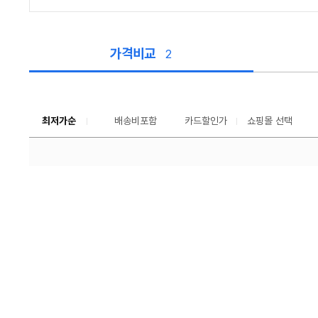
가격비교
2
가
격
비
교
최저가순
배송비포함
카드할인가
쇼핑몰 선택