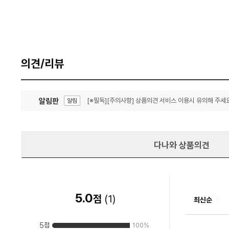
의견/리뷰
알림판
[※필독][주의사항] 상품의견 서비스 이용시 유의해 주세요
알림
잦은 오류, PC속도 잡자! PC안정화 위해 이건 꼭!
알림
다나와 상품의견
5.0
점
(
1
)
최신순
5
점
100
%