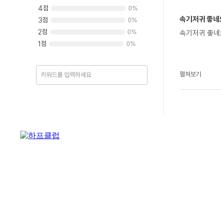
4
점
0
%
속기저귀 좋네요
3
점
0
%
2
점
0
%
속기저귀 좋네
1
점
0
%
펼쳐보기