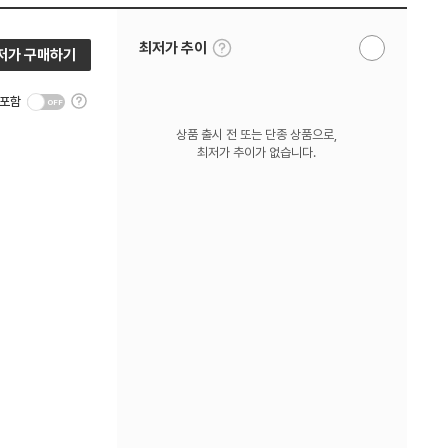
툴
최저가 추이
저가 구매하기
알
팁
림
보
받
기
툴
기
 포함
팁
보
상품 출시 전 또는 단종 상품으로,
기
최저가 추이가 없습니다.