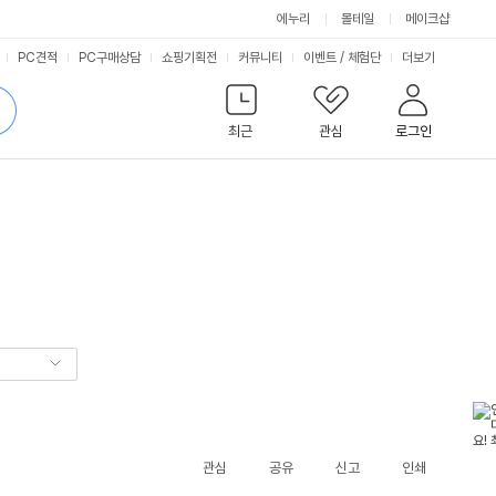
에누리
몰테일
메이크샵
서
PC견적
PC구매상담
쇼핑기획전
커뮤니티
이벤트
/
체험단
더보기
비
검
색
최근
관심
로그인
스
관심
공유
신고
인쇄