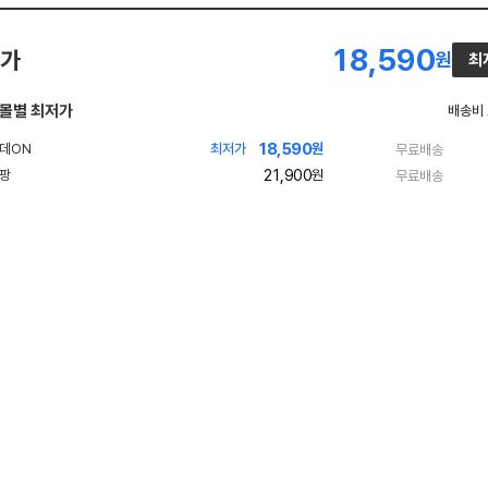
18,590
가
원
최
몰별 최저가
배송비
18,590
최저가
원
무료배송
21,900
원
무료배송