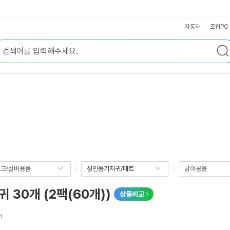
자동차
조립PC
크/실버용품
성인용기저귀/매트
남여공용
30개 (2팩(60개))
상품비교
m