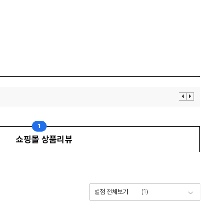
이
다
전
음
보
보
기
기
1
쇼핑몰 상품리뷰
(
1
)
별점 전체보기