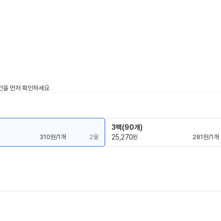
3팩(90개)
310원/1개
2몰
25,270
281원/1개
원