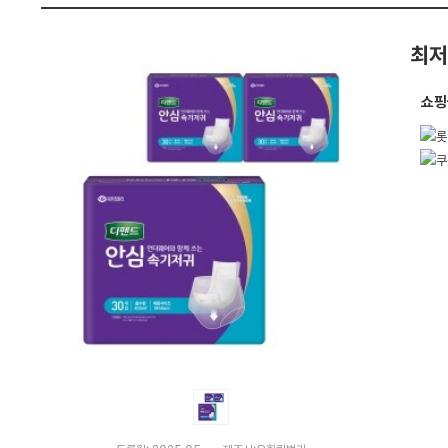
가
펙
격
비
최저
교
쇼핑