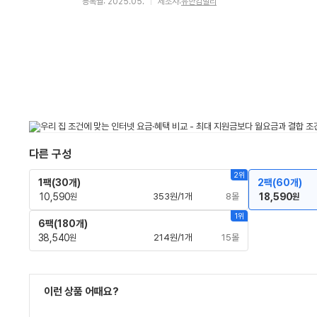
등록월: 2025.05.
제조사:
유한킴벌리
다른 구성
2위
1팩(30개)
2팩(60개)
10,590
353원/1개
8몰
18,590
원
원
1위
6팩(180개)
38,540
214원/1개
15몰
원
이런 상품 어때요?