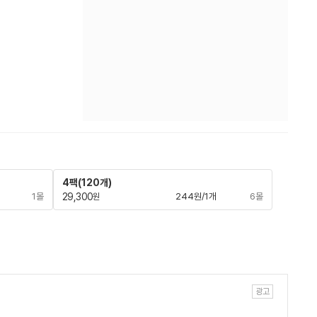
4팩(120개)
1몰
29,300
244원/1개
6몰
원