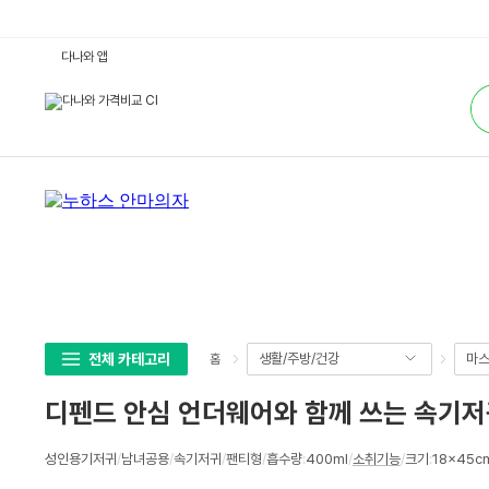
디
다나와 앱
펜
드
통
안
합
심
검
언
색
더
웨
어
와
함
께
쓰
는
속
기
저
귀
3
0
개
전체 카테고리
생활/주방/건강
마스
홈
(2
팩
(6
디펜드 안심 언더웨어와 함께 쓰는 속기저귀 
0
개))
:
상
다
성인용기저귀
/
남녀공용
/
속기저귀
/
팬티형
/
흡수량
:
400ml
/
소취기능
/
크기
:
18x45c
세
나
와
스