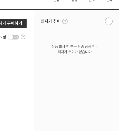
툴
최저가 추이
저가 구매하기
알
팁
림
보
받
기
툴
기
 포함
팁
보
상품 출시 전 또는 단종 상품으로,
기
최저가 추이가 없습니다.