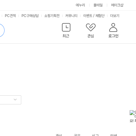
에누리
몰테일
메이크샵
서
PC견적
PC구매상담
쇼핑기획전
커뮤니티
이벤트
/
체험단
더보기
비
검
색
최근
관심
로그인
스
관심
공유
신고
인쇄