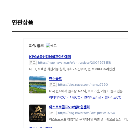
연관상품
파워링크
KPGA출신강남골프아카데미
광고
https://map.naver.com/p/entry/place/2004975158
QED, 트랙맨 최신기종 설치, 주차2시간무료, 전 프로KPGA라인업
한수골프
광고
https://blog.naver.com/hansu7290
태국 현지에서 골프장 직계약, 프로모션, 가성비 골프 전문
아티타야CC
사왕CC
썬라이즈라군
힐사이드CC
아스트로골프VIP멤버쉽센터
광고
https://blog.naver.com/law_justice9780
아스트로골프 창립기념 무기명4인 특별 멤버쉽으로 모십니다.