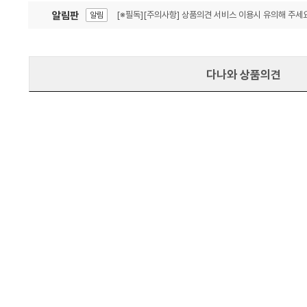
알림판
[※필독][주의사항] 상품의견 서비스 이용시 유의해 주세요
알림
잦은 오류, PC속도 잡자! PC안정화 위해 이건 꼭!
알림
다나와 상품의견