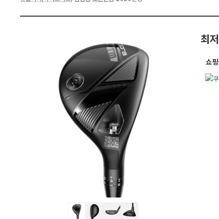
세
스
펙
최저
쇼핑