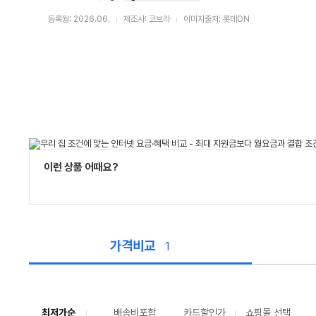
등록월: 2026.06.
제조사: 코브라
이미지출처: 롯데ON
이런 상품 어때요?
가격비교
1
가
격
비
교
최저가순
배송비포함
카드할인가
쇼핑몰 선택