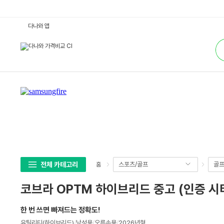
코
다나와 앱
브
라
통
O
합
P
검
T
색
M
하
이
브
리
드
중
고
(인
증
시
타/
리
퍼)
:
전체 카테고리
스포츠/골프
골
홈
다
나
와
코브라 OPTM 하이브리드 중고 (인증 시
가
격
비
한 번 쓰면 빠져드는 정확도!
교
상
유틸리티(하이브리드)
/
남성용
/
오른손용
/
2026년형