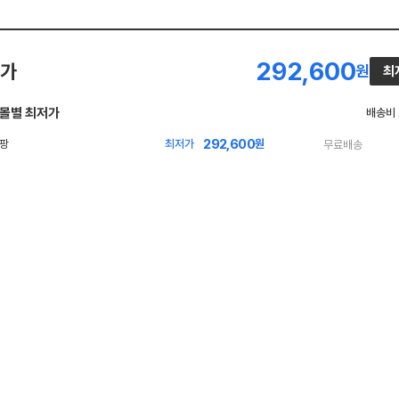
292,600
가
원
최
몰별 최저가
배송비
292,600
빠
최저가
원
무료배송
른
배
송