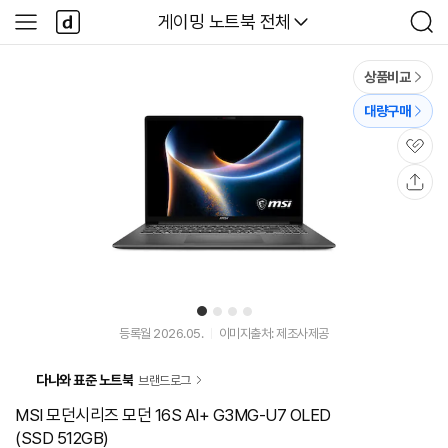
본문 바로가기
다
다나와
게이밍 노트북 전체
사
검
나
이
색
와
드
메
메
상품비교
인
뉴
대량구매
관
심
공
유
1
2
3
4
등록월 2026.05.
이미지출처: 제조사제공
다나와 표준 노트북
브랜드로그
MSI 모던시리즈 모던 16S AI+ G3MG-U7 OLED
(SSD 512GB)