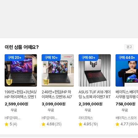
이런 상품 어때요?
광고
구매 20+
구매 10+
구매 60+
구매 440+
199만+한컴+3년AS/
249만+한컴/HP 하
ASUS TUF A18 게이
베이직스 베이
HP 하이퍼엑스 오멘 1
이퍼엑스 오멘16 AI7
밍 노트북 라이젠7 RT
사무용 업무용 
6 AI7 450 RTX506
RTX5070 OLED 윈
X5070 대학생 영상
인강용 가벼운 
2,599,000
3,099,000
2,399,000
758,000
원
원
원
원
0 게이밍 노트북
11 게이밍 노트북
편집 오버워치 배그
휴대용 저가 싼
무료
무료
무료
무료
HP공식파트너 이텍컴퓨터
HP공식파트너 이텍컴퓨터
라이프웍스
베이직스 스토어
네이버
네이버
페이
페이
리
리
리
리
5
(
4
)
4.68
(
25
)
4.95
(
19
)
4.77
(
999
별
별
별
별
뷰
뷰
뷰
뷰
점
점
점
점
수
수
수
수