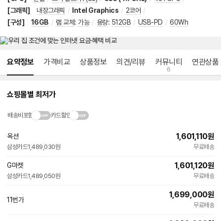
[그래픽]
내장그래픽
/
Intel Graphics
/
2코어
/
[구성]
16GB
/
램 교체
:
가능
/
용량
:
512GB
/
USB-PD
/
60Wh
메뉴 네비게이션
요약정보
가격비교
상품정보
의견/리뷰
커뮤니티
연관상품
6
쇼핑몰별 최저가
배송비포함
카드할인
1,601,110
원
옥션
빠른배송
삼성카드
1,489,030원
무료배송
1,601,120
원
G마켓
빠른배송
삼성카드
1,489,050원
무료배송
1,699,000
원
11번가
빠른배송
무료배송