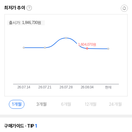
최저가 추이
최
알
저
림
가
받
추
는
이
중
란?
1개월
3개월
6개월
12개월
24개월
개
구매가이드 · TIP
1
의