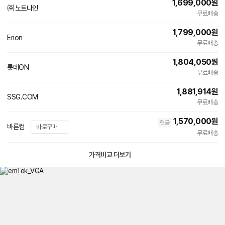
1,699,000
원
㈜노트나인
무료배송
1,799,000
원
Erion
네
무료배송
이
버
1,804,050
원
페
롯데ON
이
무료배송
1,881,914
원
SSG.COM
무료배송
1,570,000
원
현금
바른컴
바로구매
무료배송
가격비교 더보기