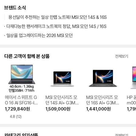
브랜드 소식
용선달이 추천하는 일상 만렙 노트북! MSI 모던 14S & 16S
다재다능한 팬서레이크 노트북의 정답, MSI 모던 14S / 16S
일상을 업그레이드하는 2026 MSI 모던
다른 고객이 함께 본 상품
전체보기
에이서 스위프트 G
MSI 모던시리즈 모
MSI 모던시리즈 모
HP 
O 16 AI SFG16-I7
던 14S AI+ G3MG
던 16S AI+ G3MG
m00
1-75Y2 SSD 512
-U7 OLED SSD 5
-U5 OLED SSD 5
2GB
1,729,840
원
1,509,000
원
1,441,000
원
1,7
GB
12GB
12GB
4.8
(12)
카테고리 인기상품
전체보기