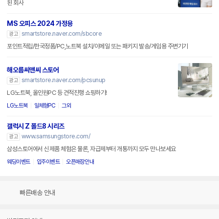
된 회사
MS 오피스 2024 가정용
smartstore.naver.com/sbcore
광고
포인트적립/한국정품/PC,노트북 설치/이메일 또는 패키지 발송/게임용 주변기기
해오름씨앤씨 스토어
smartstore.naver.com/pcsunup
광고
LG노트북, 올인원PC 등 견적진행 쇼핑하기!
LG노트북
일체형PC
그외
갤럭시 Z 폴드8 시리즈
www.samsungstore.com/
광고
삼성스토어에서 신제품 체험은 물론, 자급제부터 개통까지 모두 만나보세요
웨딩이벤트
입주이벤트
오픈매장안내
빠른배송 안내