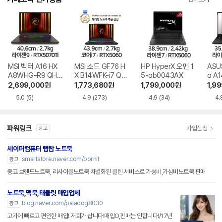
MSI 벡터 A16 HX
MSI 소드 GF76 H
HP HyperX 오멘 1
ASU
A8WHG-R9 QHD
X B14WFK-i7 QH
5-gb0043AX
g A
+
D
RG0
2,699,000
원
1,773,680
원
1,799,000
원
1,9
5.0
(5)
4.9
(273)
4.9
(34)
4.
파워링크
가입신청
광고
세이퍼컴퓨터 랩탑 노트북
smartstore.naver.com/bornit
광고
중고 브랜드노트북, 리사이클노트북 차별화된 클린 서비스로 가성비,가심비노트북 판매
노트북,맥북,태블릿 매입업체
blog.naver.com/paladog8030
광고
고가에 빠르고 편안한 매입! 저희가 삽니다!매입O,판매는 안합니다!/17년