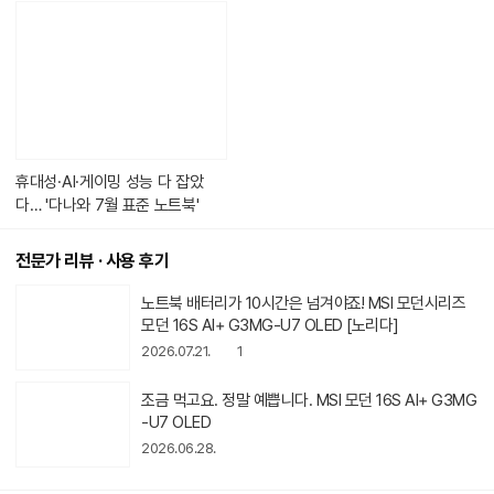
콘
텐
츠
가
있
습
니
다.
휴대성·AI·게이밍 성능 다 잡았
다… '다나와 7월 표준 노트북'
전문가 리뷰 · 사용 후기
동
노트북 배터리가 10시간은 넘겨야죠! MSI 모던시리즈
영
모던 16S AI+ G3MG-U7 OLED [노리다]
상
2026.07.21.
1
아
이
콘
조금 먹고요. 정말 예쁩니다. MSI 모던 16S AI+ G3MG
-U7 OLED
2026.06.28.