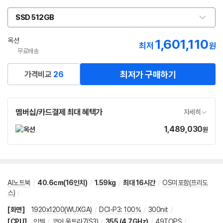
SSD 512GB
옵
션
선
옥션
1,601,110
최저
원
택
무료배송
최저가 구매하기
가격비교
26
멤버십/카드결제 최대 혜택가
자세히
1,489,030
가
원
격
AI노트북
/
40.6cm(16인치)
/
1.59kg
/
최대 16시간
/
OS미포함(프리도
스)
/
[화면]
1920x1200(WUXGA)
/
DCI-P3
:
100%
/
300nit
/
[CPU]
인텔
/
코어 울트라7(S3)
/
355 (4.7GHz)
/
49TOPS
/