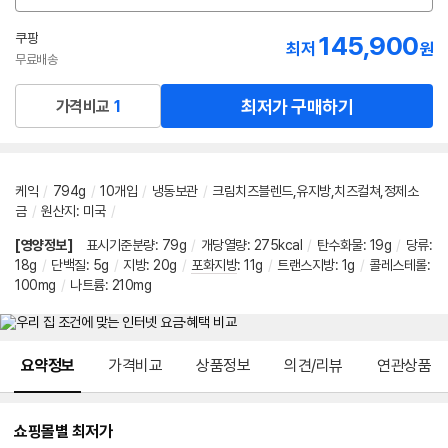
션
선
쿠팡
145,900
최저
원
택
무료배송
최저가 구매하기
가격비교
1
케익
/
794g
/
10개입
/
냉동보관
/
크림치즈블렌드,유지방,치즈컬쳐,정제소
금
/
원산지
:
미국
/
[영양정보]
표시기준분량
:
79g
/
개당열량
:
275kcal
/
탄수화물
:
19g
/
당류
:
18g
/
단백질
:
5g
/
지방
:
20g
/
포화지방
:
11g
/
트랜스지방
:
1g
/
콜레스테롤
:
100mg
/
나트륨
:
210mg
메뉴 네비게이션
요약정보
가격비교
상품정보
의견/리뷰
연관상품
쇼핑몰별 최저가