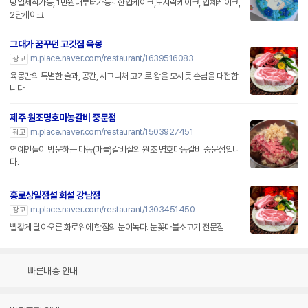
당일제작가능, 1만원대부터가능~ 한입케이크,도시락케이크, 입체케이크,
2단케이크
그대가 꿈꾸던 고깃집 육몽
m.place.naver.com/restaurant/1639516083
광고
육몽만의 특별한 술과, 공간, 시그니처 고기로 왕을 모시듯 손님을 대접합
니다
제주 원조명호마농갈비 중문점
m.place.naver.com/restaurant/1503927451
광고
연예인들이 방문하는 마농(마늘)갈비살의 원조 명호마농갈비 중문점입니
다.
홍로상일점설 화설 강남점
m.place.naver.com/restaurant/1303451450
광고
빨갛게 달아오른 화로위에 한점의 눈이녹다. 눈꽃마블소고기 전문점
빠른배송 안내