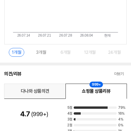
1개월
3개월
6개월
12개월
24개월
의견/리뷰
더보기
999+
다나와 상품의견
쇼핑몰 상품리뷰
5점
79%
4.7
999+
4점
16%
3점
4%
2점
0%