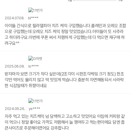
1점
1%
2024.07.08.
bl****
아이들 간식으로 필라델피아 치즈 케익 구입했습니다.플레인과 오레오 조합
으로 구입했는데 오레오 치즈 케익 정말 맛있었습니다.아이들이 또 사주라
고 하더라구요.이번에 쿠폰 써서 저렴하게 구입했는데 다 먹으면 재구매 하
려구요^^
2025.06.08.
lo****
받자마자 보면 크기가 작다 싶은데(2조각이 시판조각케잌 크기 정도) 한조
각만 먹어도 물리지 않고 딱 맛있게 먹습니다 충분히 자연해동되서 사라락
한 식감일때가 취향이네요
2024.09.26.
ye****
자주 먹고 있는 치즈케익 넘 담백하고 고소하고 맛있어요 아침에 커피랑 같
이 먹으니 정말 좋아요 가격도 저렴해서 늘 쟁여두고 먹는편이에요 담엔 좀
큰사이즈로 주문해야겠어요 강추합니다