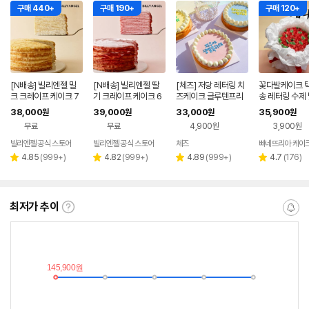
구매 440+
구매 190+
구매 120+
[N배송] 빌리엔젤 밀
[N배송] 빌리엔젤 딸
[체즈] 저당 레터링 치
꽃다발케이크 택
크 크레이프 케이크 7
기 크레이프 케이크 6
즈케이크 글루텐프리
송 레터링 수제 
00g
65g
무설탕 키토 제로 주문
문제작 케익 크
38,000
39,000
33,000
35,900
원
원
원
원
제작 수제 레인드롭 0
화이트시트 미니
무료
무료
4,900원
3,900원
호
선물
빌리엔젤 공식 스토어
빌리엔젤 공식 스토어
체즈
빠네뜨리아 케이
리
리
리
리
4.85
(
999+
)
4.82
(
999+
)
4.89
(
999+
)
4.7
(
176
)
별
별
별
별
뷰
뷰
뷰
뷰
점
점
점
점
수
수
수
수
최저가 추이
최
알
저
림
가
받
추
는
이
중
란?