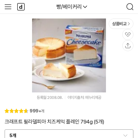
본문 바로가기
다
다나와
빵/베이커리
사
검
나
이
색
와
드
메
메
상품비교
인
뉴
관
심
공
유
등록월 2008.08.
이미지출처: 에누리제공
리
999+
개
별
4.
뷰
점
7
크래프트 필라델피아 치즈케익 플레인 794g (5개)
5개
옵