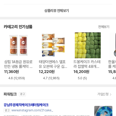
상품리뷰 전체보기
카테고리 인기상품
전체보기
삼립 1A등급 원유로
태양이엔에스 델포
드봉케이크 카스테
한올
만든 냉동 롤케익 2
유 오븐에 구운 십
라 찹쌀떡 48개입
롤 케
종 2봉 바닐라롤/블
센치 파운드 5종 혼
1,920g
+초코
11,360
원
12,220
원
16,200
원
15,
루베리롤
합
4.6
(12,659)
4.7
(12,865)
5.0
(5)
4.
파워링크
가입신청
광고
강남주문제작케이크레터링케이크
www.instagram.com/21cake_
광고