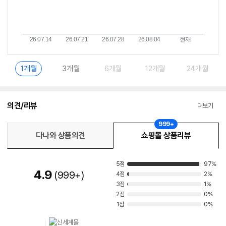
1개월
3개월
6개월
12개월
24개월
의견/리뷰
더보기
999+
다나와 상품의견
쇼핑몰 상품리뷰
5점
97%
4.9
999+
4점
2%
3점
1%
2점
0%
1점
0%