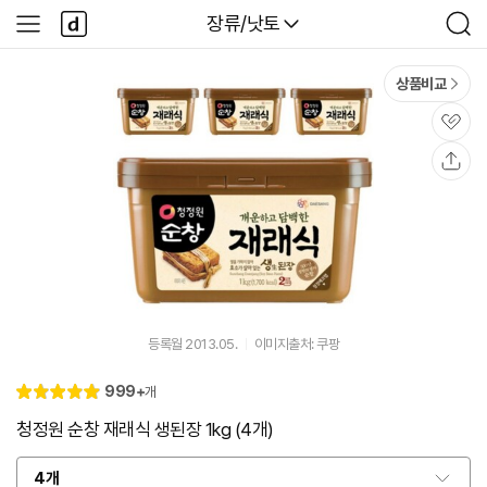
본문 바로가기
다
다나와
장류/낫토
사
검
나
이
색
와
드
메
메
상품비교
인
뉴
관
심
공
유
등록월 2013.05.
이미지출처: 쿠팡
리
999+
개
별
5.
뷰
점
0
청정원 순창 재래식 생된장 1kg (4개)
4개
옵