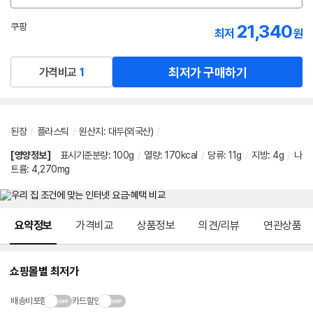
션
선
21,340
쿠팡
최저
원
택
로켓배송
최저가 구매하기
가격비교
1
된장
/
플라스틱
/
원산지
:
대두(외국산)
/
[영양정보]
표시기준분량
:
100g
/
열량
:
170kcal
/
당류
:
11g
/
지방
:
4g
/
나
트륨
:
4,270mg
메뉴 네비게이션
요약정보
가격비교
상품정보
의견/리뷰
연관상품
쇼핑몰별 최저가
배송비포함
카드할인