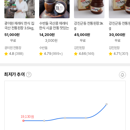
광이원 재래식 한식 집
수반들 국산콩 재래식
강진군동 전통된장3k
강진군동 전통된
국산 전통된장 3.5kg,
한식 시골 전통 맛있는
g
g
5kg
옛날 집된장 1kg
51,000
14,200
45,000
30,000
원
원
원
원
무료
3,000원
무료
무료
광이원 전통장
수반들
강진된장
강진된장
리
리
리
리
4.8
(
388
)
4.79
(
999+
)
4.66
(
146
)
4.71
(
301
)
별
별
별
별
뷰
뷰
뷰
뷰
점
점
점
점
수
수
수
수
최저가 추이
최
알
저
림
가
받
추
는
이
중
란?