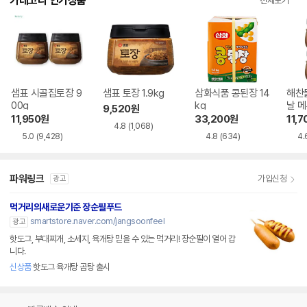
카테고리 인기상품
전체보기
샘표 시골집토장 9
샘표 토장 1.9kg
삼화식품 콩된장 14
해찬
00g
kg
날 메
9,520
원
0g
11,950
원
33,200
원
11,7
4.8
(1,068)
5.0
(9,428)
4.8
(634)
4.
파워링크
가입신청
광고
먹거리의새로운기준 장순필푸드
smartstore.naver.com/jangsoonfeel
광고
핫도그, 부대찌개, 소세지, 육개탕 믿을 수 있는 먹거리! 장순필이 열어 갑
니다.
신상품
핫도그 육개탕 곰탕 출시