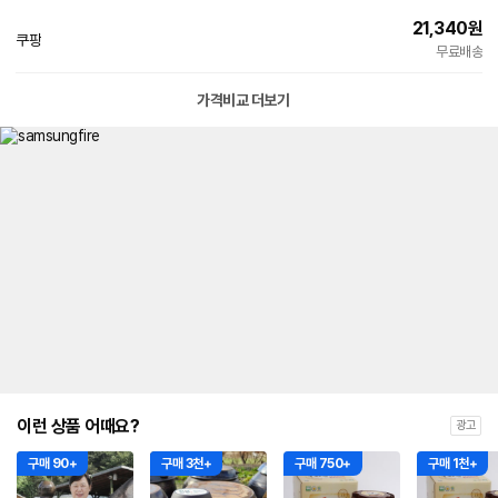
21,340
원
쿠팡
빠른배송
무료배송
가격비교 더보기
이런 상품 어때요?
광고
구매 90+
구매 3천+
구매 750+
구매 1천+