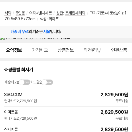
식탁
/
6인용
/
의자+벤치세트
/
상판
:
포세린세라믹
/
크기(가로x세로x높이): 1
79.5x89.5x73cm
/
색상: 화이트
배송비 무료
의 기준은
서울
입니다.
메뉴 네비게이션
요약정보
가격비교
상품정보
의견/리뷰
연관상품
쇼핑몰별 최저가
배송비포함
카드할인
2,829,500
원
SSG.COM
현대카드
2,729,500원
무료배송
2,829,500
원
이마트몰
현대카드
2,729,500원
무료배송
2,829,500
원
신세계몰