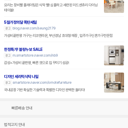
요리는 장비빨 플레이팅은 식탁 빨! 심플하고 세련된 미드센츄리 다이닝
테이블!
5월가정의달 폭탄세일
blog.naver.com/seung2179
광고
가성비끝판왕 가구는 리코앤라온, 부산경남 초대형 매장 , 입주가구신혼가구전문점
한정특가! 블랑누보 SALE
m.smartstore.naver.com/nb9
광고
감성+가성비 끝판왕, 빠른 겟으로 집 꾸미기 성공!
디자인 세라믹식탁 나일
smartstore.naver.com/ornotefurniture
광고
국내공장 기반 확실한 기술력과 특별한 디자인 완벽한 퀄리티!
빠른배송 안내
법적고지 안내