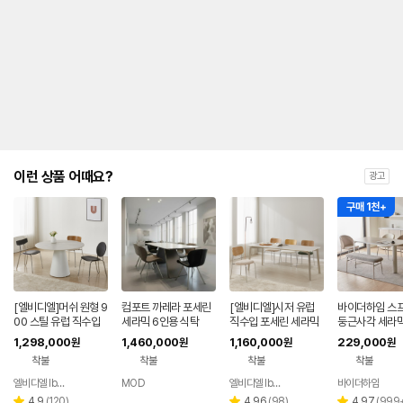
이런 상품 어때요?
광고
구매 1천+
[엘비디엘]머쉬 원형 9
컴포트 까레라 포세린
[엘비디엘]시저 유럽
바이더하임 스
00 스틸 유럽 직수입
세라믹 6인용 식탁
직수입 포세린 세라믹
둥근사각 세라믹
포세린 세라믹 식탁 12
식탁 12T 테이블 140
베이지 4인용 
1,298,000
1,460,000
1,160,000
229,000
원
원
원
원
T 테이블
0
포세린 1400
착불
착불
착불
착불
엘비디엘 lbdl
MOD
엘비디엘 lbdl
바이더하임
네이버
네이버
네이버
페이
페이
페이
리
리
리
4.9
(
120
)
4.96
(
98
)
4.97
(
999