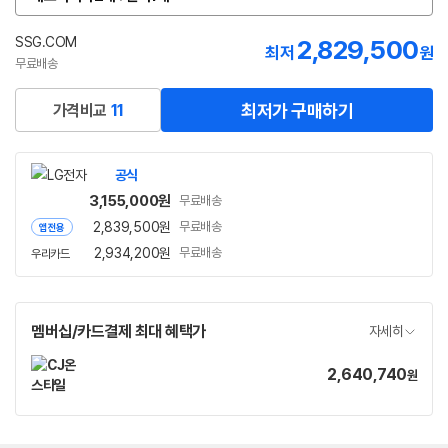
옵
션
선
SSG.COM
2,829,500
최저
원
택
무료배송
최저가 구매하기
가격비교
11
공식
3,155,000
원
무료배송
2,839,500
원
무료배송
앱전용
2,934,200
원
무료배송
우리카드
멤버십/카드결제 최대 혜택가
자세히
2,640,740
가
원
격