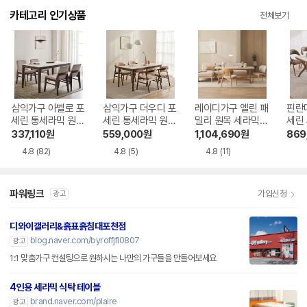
카테고리 인기상품
전체보기
삼익가구 아벨로 포
삼익가구 더우디 포
레이디가구 엘린 패
핀란
세린 통세라믹 원목
세린 통세라믹 원목
밀리 원목 세라믹
세린
식탁 1400
식탁 1600
식탁 1800
목 식
337,110
원
559,000
원
1,104,690
원
869
4.8
(82)
4.8
(5)
4.8
(11)
파워링크
가입신청
광고
디와이갤러리&흙표흙침대포천점
blog.naver.com/byroffjfl0807
광고
1:1 맞춤가구 컨설팅으로 원하시는 나만의 가구들을 만들어보세요
4인용 세라믹 식탁 테이블
brand.naver.com/plaire
광고