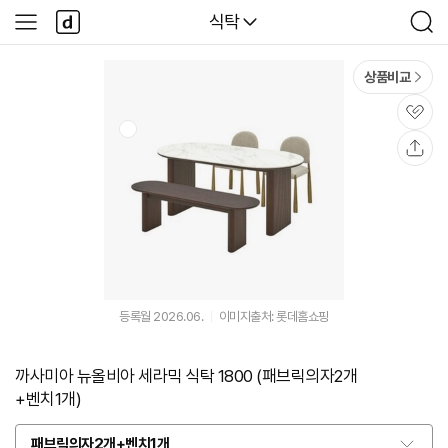
본문 바로가기
다
다나와
식탁
사
검
나
이
색
와
드
메
메
상품비교
인
뉴
관
심
공
유
등록월 2026.06.
이미지출처: 롯데홈쇼핑
까사미아 뉴올비아 세라믹 식탁 1800 (패브릭의자2개
+벤치1개)
패브릭의자2개+벤치1개