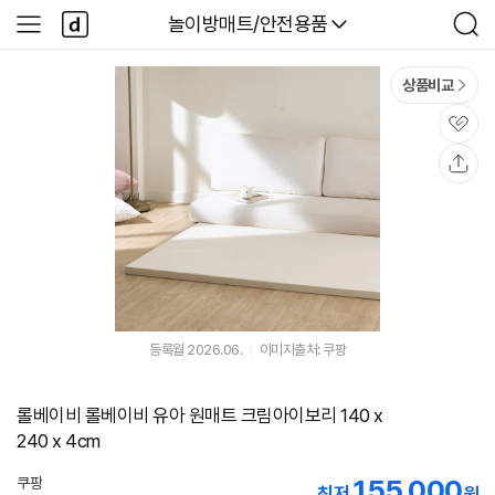
본문 바로가기
다
다나와
놀이방매트/안전용품
사
검
나
이
색
와
드
메
메
상품비교
인
뉴
관
심
공
유
등록월 2026.06.
이미지출처: 쿠팡
롤베이비 롤베이비 유아 원매트 크림아이보리 140 x
240 x 4cm
155,000
쿠팡
최저
원