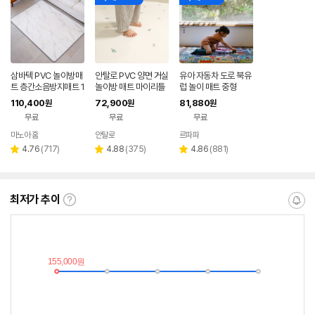
삼바텍 PVC 놀이방매
안탈로 PVC 양면 거실
유아 자동차 도로 북유
트 층간소음방지매트 1
놀이방 매트 마이리틀
럽 놀이 매트 중형
40x100cm 1+1
다이노 공룡 1400x2
110,400
72,900
81,880
원
원
원
000x6T
무료
무료
무료
마노아 홈
안탈로
르파파
네이버
네이버
페이
페이
리
리
리
4.76
(
717
)
4.88
(
375
)
4.86
(
881
)
별
별
별
뷰
뷰
뷰
점
점
점
수
수
수
최저가 추이
최
알
저
림
가
받
추
는
이
중
란?