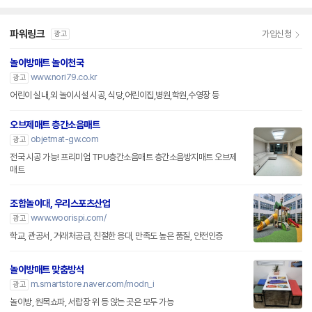
파워링크
가입신청
광고
놀이방매트 놀이천국
www.nori79.co.kr
광고
어린이 실내,외 놀이시설 시공, 식당,어린이집,병원,학원,수영장 등
오브제매트 층간소음매트
objetmat-gw.com
광고
전국 시공 가능! 프리미엄 TPU층간소음매트 층간소음방지매트 오브제
매트
조합놀이대, 우리스포츠산업
www.woorispi.com/
광고
학교, 관공서, 거래처공급, 친절한 응대, 만족도 높은 품질, 안전인증
놀이방매트 맞춤방석
m.smartstore.naver.com/modn_i
광고
놀이방, 원목쇼파, 서랍장 위 등 앉는 곳은 모두 가능