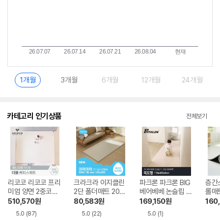
1개월
3개월
6개월
12개월
24개월
카테고리 인기상품
전체보기
리코코 리코코 프리
크라크라 이지클린
파크론 파크론 BIG
층간소
미엄 양면 2중코팅
2단 폴더매트 2000
베어베베 논슬립 P
롤매
더블 원피스매트 2
200x120x4cm
U 항균 폴더매트 복
복도
510,570
원
80,583
원
169,150
원
160
92x252x4cm
도형 110x400x4c
시공 
5.0
(87)
5.0
(22)
5.0
(1)
m
cm