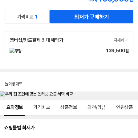
로켓배송
최저가 구매하기
가격비교
1
멤버십/카드결제 최대 혜택가
자세히
139,500
가
원
격
놀이방매트
메뉴 네비게이션
요약정보
가격비교
상품정보
의견/리뷰
연관상품
쇼핑몰별 최저가