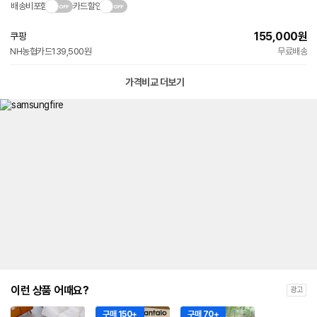
배송비포함
카드할인
155,000
원
쿠팡
빠른배송
NH농협카드
139,500원
무료배송
와
우
전
가격비교 더보기
용
이런 상품 어때요?
광고
구매 150+
구매 70+