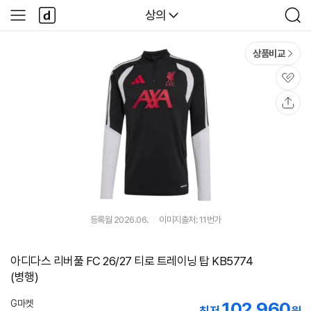
본문 바로가기
다
다나와
상의
사
검
나
이
색
와
드
메
메
상품비교
인
뉴
관
심
공
유
등록월 2026.06.
이미지출처: 11번가
아디다스 리버풀 FC 26/27 티로 트레이닝 탑 KB5774
(병행)
G마켓
102,960