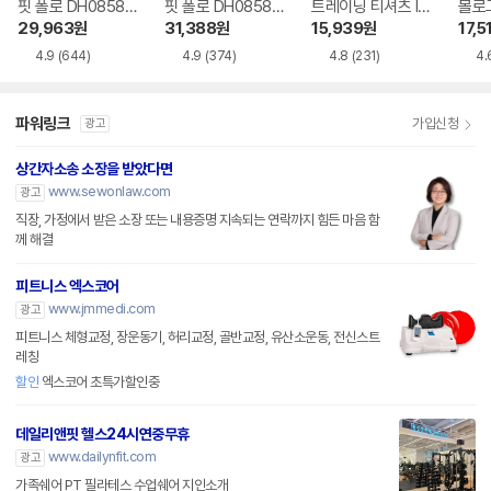
핏 폴로 DH0858-
핏 폴로 DH0858-1
트레이닝 티셔츠 IO
몰로고
010
00
1426-010
EE21
29,963
원
31,388
원
15,939
원
17,5
4.9
(644)
4.9
(374)
4.8
(231)
4.
파워링크
가입신청
광고
상간자소송 소장을 받았다면
www.sewonlaw.com
광고
직장, 가정에서 받은 소장 또는 내용증명 지속되는 연락까지 힘든 마음 함
께 해결
피트니스 엑스코어
www.jmmedi.com
광고
피트니스 체형교정, 장운동기, 허리교정, 골반교정, 유산소운동, 전신스트
레칭
할인
엑스코어 초특가할인중
데일리앤핏 헬스24시연중무휴
www.dailynfit.com
광고
가족쉐어 PT 필라테스 수업쉐어 지인소개