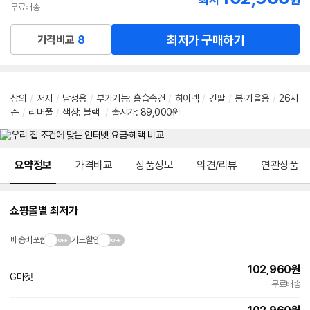
최저
원
무료배송
최저가 구매하기
가격비교
8
상의
/
저지
/
남성용
/
부가기능
:
흡습속건
/
하이넥
/
긴팔
/
봄·가을용
/
26시
즌
/
리버풀
/
색상: 블랙
/
출시가: 89,000원
메뉴 네비게이션
요약정보
가격비교
상품정보
의견/리뷰
연관상품
쇼핑몰별 최저가
배송비포함
카드할인
102,960
원
G마켓
무료배송