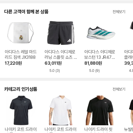
다른 고객이 함께 본 상품
전체보기
아디다스 레알 마드
아디다스 아디제로
아디다스 아디제로
아디
리드 짐색 JX3188
러닝 스플릿 쇼츠 IX
보스턴 13 JR4791
클래식
8975 병행
병행
45
17,220
원
63,011
원
81,880
원
39,
5.0
(3)
5.0
(9)
4.
카테고리 인기상품
전체보기
나이키 코트 드라이
나이키 코트 드라이
나이키 드라이 핏
뉴발