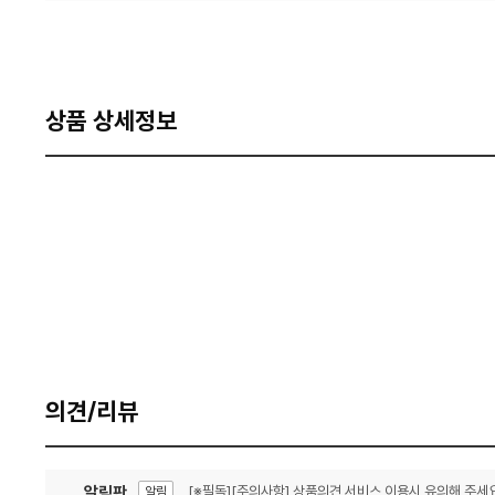
상품 상세정보
의견/리뷰
알림판
[※필독][주의사항] 상품의견 서비스 이용시 유의해 주세요
알림