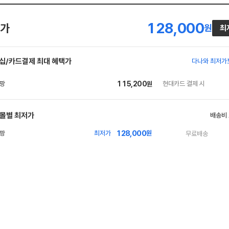
128,000
가
원
최
십/카드결제 최대 혜택가
다나와 최저가
115,200
현대카드 결제 시
원
몰별 최저가
배송비
128,000
빠
최저가
원
무료배송
른
배
송