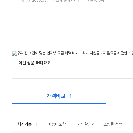
등록월: 2026.06.
제조사: 롤베이비
이미지출처: 쿠팡
이런 상품 어때요?
가격비교
1
가
격
비
교
최저가순
배송비포함
카드할인가
쇼핑몰 선택