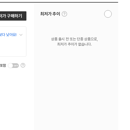
툴
최저가 추이
저가 구매하기
알
팁
림
보
받
기
기
보다 낮아요!
상품 출시 전 또는 단종 상품으로,
최저가 추이가 없습니다.
툴
 포함
팁
보
기