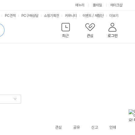
에누리
몰테일
메이크샵
서
PC견적
PC구매상담
쇼핑기획전
커뮤니티
이벤트
/
체험단
더보기
비
검
색
최근
관심
로그인
스
관심
공유
신고
인쇄