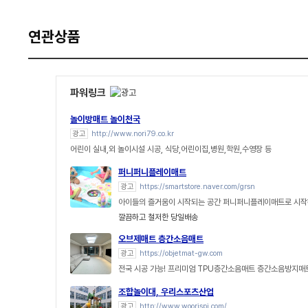
연관상품
파워링크
놀이방매트 놀이천국
광고
http://www.nori79.co.kr
어린이 실내,외 놀이시설 시공, 식당,어린이집,병원,학원,수영장 등
퍼니퍼니플레이매트
광고
https://smartstore.naver.com/grsn
아이들의 즐거움이 시작되는 공간 퍼니퍼니플레이매트로 시작
깔끔하고 철저한 당일배송
오브제매트 층간소음매트
광고
https://objetmat-gw.com
전국 시공 가능! 프리미엄 TPU층간소음매트 층간소음방지매
조합놀이대, 우리스포츠산업
광고
http://www.woorispi.com/