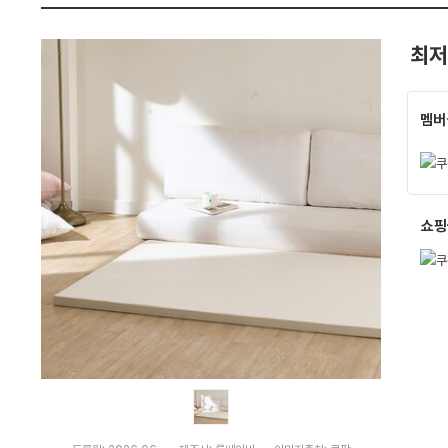
:
펙
다
나
최저
와
가
격
비
교
멤버
쇼핑