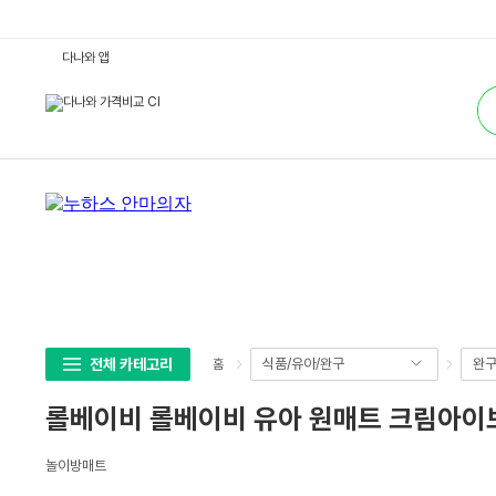
롤
다나와 앱
베
이
통
비
합
롤
검
베
색
이
비
유
아
원
매
트
크
림
아
이
보
리
1
4
전체 카테고리
식품/유아/완구
완구
홈
0
x
2
롤베이비 롤베이비 유아 원매트 크림아이보리 
0
0
x
상
4
놀이방매트
세
c
m
스