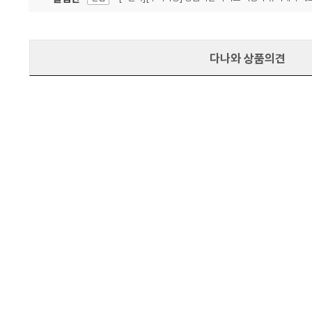
잦은 오류, PC속도 잡자! PC안정화 위해 이건 꼭!
알림
다나와 상품의견