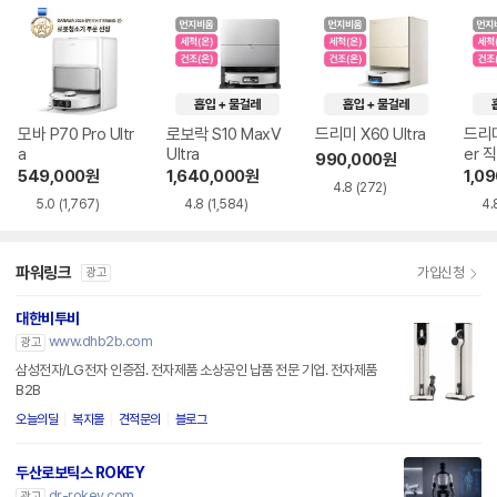
모바 P70 Pro Ultr
로보락 S10 MaxV
드리미 X60 Ultra
드리미
a
Ultra
er 
990,000
원
549,000
원
1,640,000
원
1,0
4.8
(272)
5.0
(1,767)
4.8
(1,584)
4.
파워링크
가입신청
광고
대한비투비
www.dhb2b.com
광고
삼성전자/LG전자 인증점. 전자제품 소상공인 납품 전문 기업. 전자제품
B2B
오늘의딜
복지몰
견적문의
블로그
두산로보틱스 ROKEY
dr-rokey.com
광고