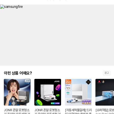
이
이런 상품 어때요?
광고
JONR 존알 로봇청소
JONR 존알 로봇청소
[자동세척물걸레] 드리
[슈퍼적립] 로보