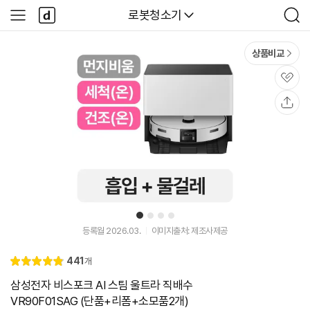
본문 바로가기
다
다나와
로봇청소기
사
검
나
이
색
와
드
메
메
상품비교
인
뉴
관
심
공
유
1
2
3
4
등록월 2026.03.
이미지출처: 제조사제공
리
441
개
별
4.
뷰
점
9
삼성전자 비스포크 AI 스팀 울트라 직배수
VR90F01SAG (단품+리폼+소모품2개)