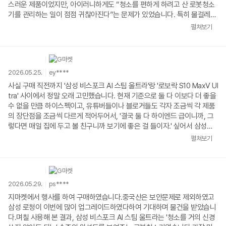
스러운 제품이었지만, 아이러니하게도 “청소를 편하게 하려고 산 로봇청소
기를 관리하는 일이 점점 귀찮아진다”는 문제가 있었습니다. 특히 물걸레
기능이 있는 모델이었는데, 청소 한 번 돌릴 때마다 물통에 물을 계속 채워
펼쳐보기
줘야 했던 게 정말 번거로웠어요. 결국 물걸레 기능 자체를 거의 안 쓰게 되
더라고요.그래서 이번에는 아예 물걸레 성능이 좋고, 자동급배수로 물 채우
고 비우는 것까지 알아서 해주는 제품을 찾다가 삼성 비스포크 AI 스팀 울트
라를 선택하게 됐습니다.설치 기사님도 정말 만족스러웠어요. 굉장히 친절
2026.05.25.
ey****
하시고 설치도 깔끔하게 해주셨고, 스마트싱스 앱 연결까지 직접 세팅해 주
셔서 편하게 시작할 수 있었습니다. 다행히 저희 집은 싱크대 리폼 없이도
사실 구매 직전까지 '삼성 비스포크 AI 스팀 울트라'랑 '로보락 S10 MaxV Ul
딱 맞게 들어가는 공간이 있어서 추가 공사는 하지 않았습니다.처음 제품을
tra' 사이에서 정말 오래 고민했습니다. 현재 기준으로 둘 다 이보다 더 좋을
봤을 때는 생각보다 큰가 싶었는데, 돌이켜보면 기존에 쓰던 저가형 스테이
수 없을 만큼 하이스펙이고, 유튜버들이나 블로거들도 각자 조금씩 각 제품
션이 워낙 작았던 거였고 요즘 자동세척·자동급배수 모델들은 이 정도 크기
의 장단점을 조금씩 다르게 적어두어서, '결국 둘 다 하이엔드 급이니까, 그
가 기본인 것 같아요.처음 맵핑할 때는 솔직히 조금 당황했습니다. 길을 잃
렇다면 매일 집에 두고 볼 친구니까 보기에 좋은 걸 들이자.' 싶어서 삼성으
고 헤매다가 충전 스테이션도 못 찾고 절전모드에 들어가버려서 설마 고장
로 갔는데, 결과적으로 너무 만족합니다. 저는 디자인 이야기를 꼭 하고
펼쳐보기
인가 싶은 생각까지 들었어요. 첫 맵핑이 제대로 안 되다 보니 청소 중에도
싶습니다. 의외로 다들 디자인에 대한 이야기는 잘 안하시더라고요. 많은 분
계속 헤매는 문제가 생겼습니다.그래서 다시 맵핑을 새로 진행했는데, 두 번
들이 비스포크 AI 스팀 울트라와 로보락 S10 MAX 사이에서 고민할 때 흡입
째는 완전히 달랐습니다. 맵을 굉장히 깔끔하게 그려냈고 이후에는 청소 중
력, 센서, 물걸레 이런 것들만 비교하시는데, 사실 가전 제품 중에서 거의 유
길을 잃거나 헤매는 현상도 사라졌어요. 비싼 제품이라 기대치가 너무 높았
독 로봇청소기만 전방위적으로 움직이는 제품이니 만큼, 되려 다른 일반 백
2026.05.29.
ps****
던 것 같기도 합니다. 맵핑 자체만 놓고 보면 처음엔 이전 18만 원짜리 로청
색 가전보다 더 디자인을 많이 고려해보시는 편이 좋을 것 같습니다. 그
과 큰 차이를 못 느꼈고 오히려 더 답답하다고 느끼기도 했는데, 제대로 맵
런 의미에서 저는 삼성 비스포크 AI 스팀 울트라를 선택했고(솔직히 로보락
지마켓에서 행사를 하여 구매하였습니다.중국산은 보안문제로 제외하였고
핑이 끝난 뒤에는 확실히 안정적으로 동작했습니다.그리고 이 제품의 진짜
이 더 예쁘다고 하는 사람은 거의 없을 것 같습니다), 정말 디자인적으로 너
삼성 로청이 이번에 많이 업그레이드하였다하여 기대하며 물건을 받았습니
핵심은 물걸레 기능이라고 생각합니다. 스팀 물걸레 성능도 좋고, 걸레 세척
무 훌륭합니다. 비스포크 흰색은 실제로 보면 훨씬 예쁩니다. 그냥 기계 느
다.며칠 사용해 본 결과, 삼성 비스포크 AI 스팀 울트라는 '청소를 거의 신경