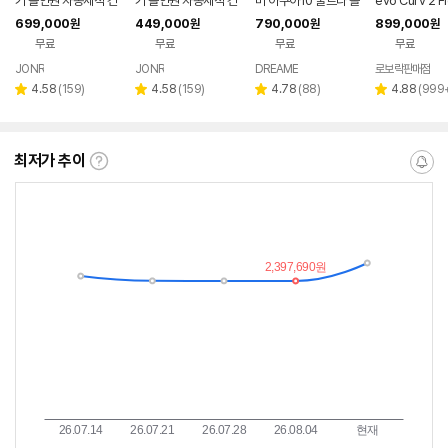
기 올인원 자동세척 건
기 올인원 자동세척 건
미 아쿠아10 울트라 롤
evo Curv 2 F
조 스테이션 최강희청
조 스테이션 최강희청
러형 로봇청소기
봇청소기 26년
699,000
449,000
790,000
899,000
원
원
원
원
소기 X9 PRO, 블랙
소기 T5 Pro Gen 2,
최초 롤러형로
무료
무료
무료
무료
화이트
기
JONR
JONR
DREAME
로보락판매점
네이버
네이버
페이
페이
리
리
리
리
4.58
(
159
)
4.58
(
159
)
4.78
(
88
)
4.88
(
999
별
별
별
별
뷰
뷰
뷰
뷰
점
점
점
점
수
수
수
수
최저가 추이
최
알
저
림
가
받
추
는
이
중
란?