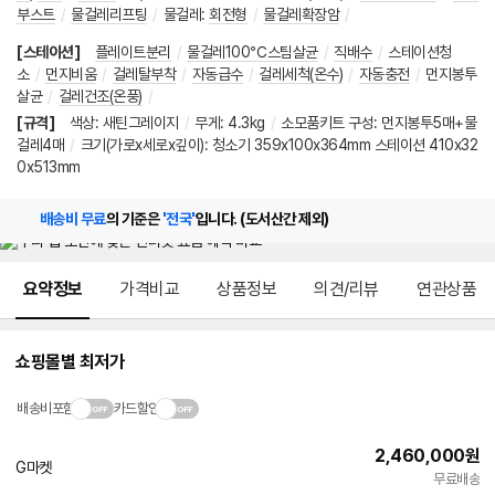
부스트
/
물걸레리프팅
/
물걸레
:
회전형
/
물걸레확장암
/
[스테이션]
플레이트분리
/
물걸레100℃스팀살균
/
직배수
/
스테이션청
소
/
먼지비움
/
걸레탈부착
/
자동급수
/
걸레세척(온수)
/
자동충전
/
먼지봉투
살균
/
걸레건조(온풍)
/
[규격]
색상
:
새틴그레이지
/
무게
:
4.3kg
/
소모품키트 구성: 먼지봉투5매+물
걸레4매
/
크기(가로x세로x깊이): 청소기 359x100x364mm 스테이션 410x32
0x513mm
배송비 무료
의 기준은
'전국'
입니다. (도서산간 제외)
메뉴 네비게이션
요약정보
가격비교
상품정보
의견/리뷰
연관상품
쇼핑몰별 최저가
배송비포함
카드할인
2,460,000
원
G마켓
무료배송