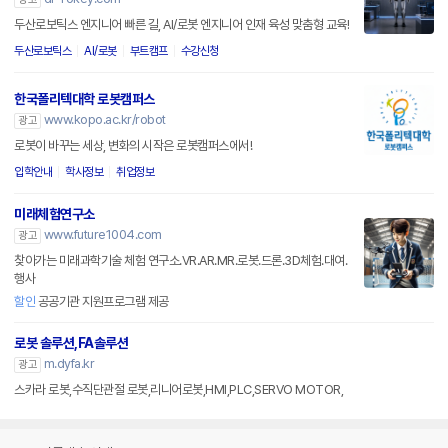
두산로보틱스 엔지니어 빠른 길, AI/로봇 엔지니어 인재 육성 맞춤형 교육!
두산로보틱스
AI/로봇
부트캠프
수강신청
한국폴리텍대학 로봇캠퍼스
www.kopo.ac.kr/robot
광고
로봇이 바꾸는 세상, 변화의 시작은 로봇캠퍼스에서!
입학안내
학사정보
취업정보
미래체험연구소
www.future1004.com
광고
찾아가는 미래과학기술 체험 연구소.VR.AR.MR.로봇.드론.3D체험.대여.
행사
할인
공공기관 지원프로그램 제공
로봇 솔루션,FA솔루션
m.dyfa.kr
광고
스카라 로봇,수직단관절 로봇,리니어로봇,HMI,PLC,SERVO MOTOR,