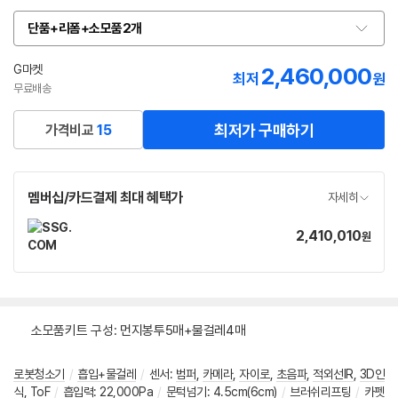
단품+리폼+소모품2개
옵
션
선
G마켓
2,460,000
최저
원
택
무료배송
최저가 구매하기
가격비교
15
멤버십/카드결제 최대 혜택가
자세히
2,410,010
가
원
격
소모품키트 구성: 먼지봉투5매+물걸레4매
로봇청소기
/
흡입+물걸레
/
센서
:
범퍼
,
카메라
,
자이로
,
초음파
,
적외선IR
,
3D인
식
,
ToF
/
흡입력
:
22,000Pa
/
문턱넘기
:
4.5cm(6cm)
/
브러쉬리프팅
/
카펫