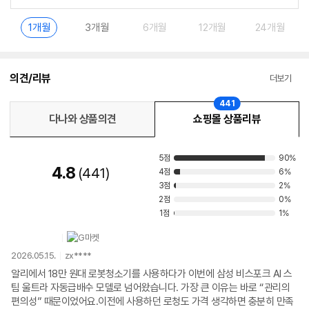
1개월
3개월
6개월
12개월
24개월
의견/리뷰
더보기
441
다나와 상품의견
쇼핑몰 상품리뷰
5점
90%
4.8
441
4점
6%
3점
2%
2점
0%
1점
1%
2026.05.15.
zx****
알리에서 18만 원대 로봇청소기를 사용하다가 이번에 삼성 비스포크 AI 스
팀 울트라 자동급배수 모델로 넘어왔습니다. 가장 큰 이유는 바로 “관리의
편의성” 때문이었어요.이전에 사용하던 로청도 가격 생각하면 충분히 만족