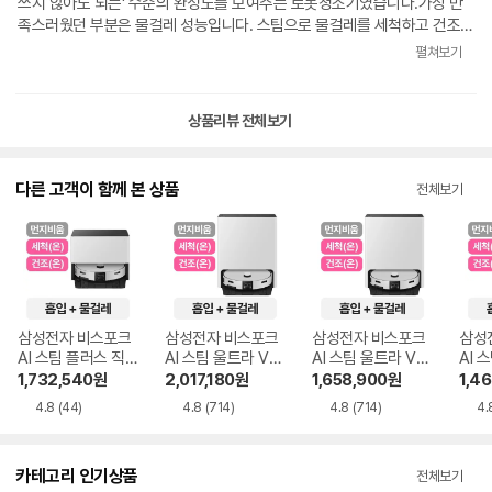
도 알아서 하고, 물 채우고 버리는 것까지 자동으로 처리하니까 정말 “손이
낌이 아니라 집 분위기에 자연스럽게 녹아듭니다. 저처럼 두 제품 사이에서
쓰지 않아도 되는' 수준의 완성도를 보여주는 로봇청소기였습니다.가장 만
안 갑니다.” 솔직히 초반 맵핑 때문에 살짝 스트레스 받을 뻔했는데, 물걸레
고민하는 분이라면 디자인도 꼭 같이 보셨으면 좋겠습니다. 성능도 아
족스러웠던 부분은 물걸레 성능입니다. 스팀으로 물걸레를 세척하고 건조해
+ 자동급배수 기능만으로도 만족도가 엄청 높아요. 개인적으로는 이 제품
주 훌륭합니다. 움직이는 걸 보니까 생각보다 훨씬 정교해서 놀랐어요. 벽이
주기 때문에 걸레 냄새가 거의 없고, 바닥에 묻은 발자국이나 생활 오염도
펼쳐보기
가치의 90%는 여기서 나온다고 느꼈습니다.장애물 회피 기능도 신세계였
나 가구 주변을 어설프게 띄워서 지나가는 게 아니라 거의 딱 붙어서 훑듯이
깔끔하게 제거됩니다. 특히 자동 급배수 기능 덕분에 물통을 자주 비우거나
습니다. 이전 로청에는 그런 기능 자체가 없어서 의자 다리나 물건에 계속
청소합니다. 보면서 “이 정도 공간 인식이 가능한 세상이구나” 싶더라고요.
채울 필요가 없어 관리가 매우 편리했습니다.AI 사물 인식 기능도 상당히 인
부딪혔는데, 삼성 로청은 꽤 똑똑하게 피하면서 다니더라고요.추가로 저희
괜히 AI 단어가 붙는 게 아니구나 싶었습니다. 직배수식으로 설치하길
상적입니다. 충전 케이블, 슬리퍼, 반려동물 용품 등을 비교적 정확하게 인
상품리뷰 전체보기
집은 오래된 건물이라 문턱이 계단식으로 되어 있는데, 처음 맵핑할 때 문턱
참 잘한 것 같습니다. 그냥 알아서 돌아가고 알아서 관리합니다. 청소라는
식하고 피해 가며 청소합니다. 청소 전에 바닥 정리를 따로 하지 않아도 되
을 못 넘어가는 문제가 있었습니다. 아마 첫 번째 맵핑 실패 원인도 이 부분
집안일 자체를 덜 의식하게 되는 느낌입니다. 삶에서 반복적으로 귀찮던 게
는 점이 큰 장점이었습니다.이젠 생활에서 로봇청소기없음 안 될 듯 합니다.
이었던 것 같아요. 리뷰 영상에서는 문턱도 잘 넘던데 왜 우리 집에서는 못
하나 통째로 사라진 느낌이라 만족감이 굉장합니다. 단순히 청소 편해진 수
제품 추천드립니다.
다른 고객이 함께 본 상품
전체보기
넘나 싶었는데, 알고 보니 앱에서 문턱 설정을 따로 해줘야 하는 기능이 있
준이 아니라 생활 자체가 달라집니다. 살면서 200만 원 안쪽으로 구매한 제
더라고요. 설정 후에는 문제없이 잘 넘어다녔습니다.지금까지 사용해본 느
품 중 만족감 제일 큰 것 같습니다. ※ 광고 및 협찬 아님. 철저히 내
낌은 완전 편하다 입니다. 물 채우는 것도 신경 안 써도 되고, 문턱도 잘 넘
돈으로 구입하고 작성한 리뷰입니다.
고, 청소 후 관리도 거의 자동이라 정말 집안 청소를 알아서 맡겨 놓은 느낌
이에요. 몇 달 만에 맨들맨들한 방바닥을 다시 밟아본 것 같습니다ㅋㅋ그리
고 삼성 제품이라 AS 부분에서도 확실히 안심이 되는 점도 장점인 것 같아
요.다만 앱은 조금 더 개선되면 좋겠습니다. 기능은 많은데 직관성이 약간
삼성전자 비스포크
삼성전자 비스포크
삼성전자 비스포크
삼성
아쉽고, 일부 설정은 처음 사용하는 사람 입장에서는 찾기 어려운 부분도 있
AI 스팀 플러스 직배
AI 스팀 울트라 VR
AI 스팀 울트라 VR
AI 
었습니다. 그래도 전체적인 만족도는 상당히 높은 편입니다!
수 VR80F01SDG
90F01AAG 단품
90F01AAG 단품
70F
1,732,540
원
2,017,180
원
1,658,900
원
1,4
단품
+소모품5개
4.8
(44)
4.8
(714)
4.8
(714)
4.
카테고리 인기상품
전체보기