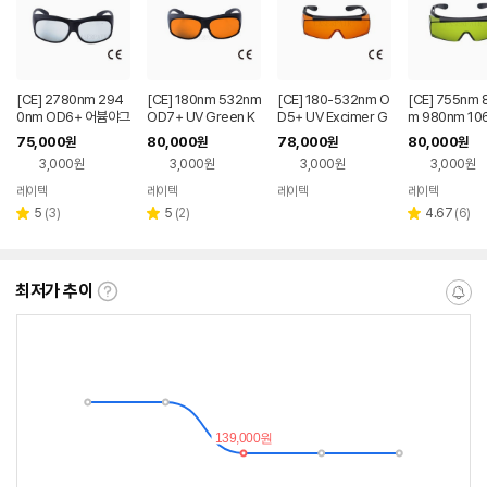
[CE] 2780nm 294
[CE] 180nm 532nm
[CE] 180-532nm O
[CE] 755nm 
0nm OD6+ 어븀야그
OD7+ UV Green K
D5+ UV Excimer G
m 980nm 10
전용 (Erbium) 레이저
TP 높은 보호 레이저
reen KTP 레이저 보
Alexandrite 
75,000
80,000
78,000
80,000
원
원
원
원
보안경
보안경
안경
G Fiber 레이
3,000원
3,000원
3,000원
3,000원
경
레이텍
레이텍
레이텍
레이텍
네이버
네이버
네이버
네이버
페이
페이
페이
페이
리
리
리
5
(
3
)
5
(
2
)
4.67
(
6
)
별
별
별
뷰
뷰
뷰
점
점
점
수
수
수
최저가 추이
최
알
저
림
가
받
추
는
이
중
란?