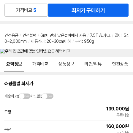
최저가 구매하기
가격비교
5
안전용품
/
안전블럭
/
6m미만의 낮은높이에서 사용
/
7.5T AL후크
/
길이: 54
0~2,000mm
/
제동거리: 20~30cm이하
/
무게: 950g
메뉴 네비게이션
요약정보
가격비교
상품정보
의견/리뷰
연관상품
쇼핑몰별 최저가
배송비포함
카드할인
139,000
원
쿠팡
무료배송
160,600
원
옥션
빠른배송
무료배송