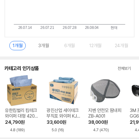
1개월
3개월
6개월
12개월
24개월
카테고리 인기상품
전체보기
유한킴벌리 킴테크
광진산업 세이테크
지벤 안전모 땀내피
3M
와이퍼 대형 4202
부직포 와이퍼 KJ
ZB-A001
GG6
3
W1200
24,790
원
33,600
원
38,000
원
21,9
4.8
(189)
5.0
(16)
4.7
(470)
4.