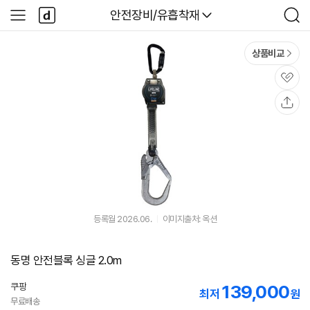
본문 바로가기
다
다나와
안전장비/유흡착재
사
검
나
이
색
와
드
메
메
상품비교
인
뉴
관
심
공
유
등록월 2026.06.
이미지출처: 옥션
동명 안전블록 싱글 2.0m
쿠팡
139,000
최저
원
무료배송