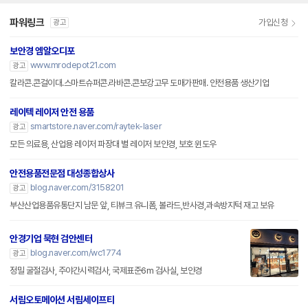
파워링크
가입신청
광고
보안경 엠알오디포
www.mrodepot21.com
광고
칼라콘.콘걸이대.스마트슈퍼콘.라바콘.콘보강고무 도매가판매. 안전용품 생산기업
레이텍 레이저 안전 용품
smartstore.naver.com/raytek-laser
광고
모든 의료용, 산업용 레이저 파장대 별 레이저 보안경, 보호 윈도우
안전용품전문점 대성종합상사
blog.naver.com/3158201
광고
부산산업용품유통단지 남문 앞, 티뷰크 유니폼, 볼라드,반사경,과속방지턱 재고 보유
안경기업 묵현 검안센터
blog.naver.com/wc1774
광고
정밀 굴절검사, 주야간시력검사, 국제표준6m 검사실, 보안경
서림오토메이션 서림세이프티