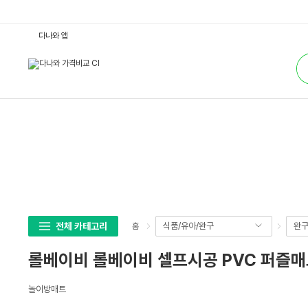
롤
다나와 앱
베
이
통
비
합
롤
검
베
색
이
비
셀
프
시
공
P
V
C
퍼
즐
매
트
베
이
전체 카테고리
식품/유아/완구
완구
홈
지
1
0
롤베이비 롤베이비 셀프시공 PVC 퍼즐매트 베
0
x
1
상
0
놀이방매트
세
0
c
스