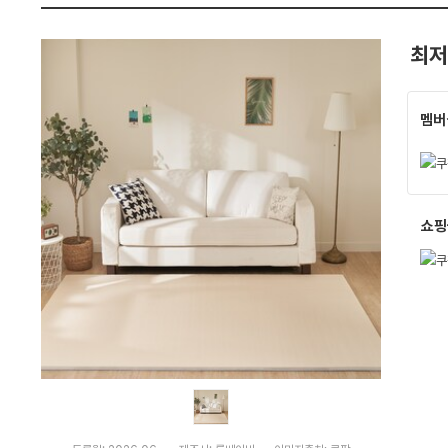
m
펙
(2
개)
최저
:
다
나
와
가
멤버
격
비
교
쇼핑