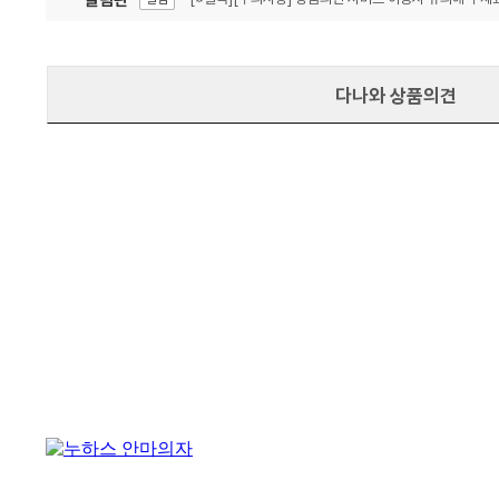
잦은 오류, PC속도 잡자! PC안정화 위해 이건 꼭!
알림
다나와 상품의견