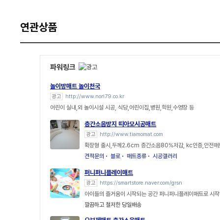
연관상품
파워링크
놀이방매트 놀이천국
광고
http://www.nori79.co.kr
어린이 실내,외 놀이시설 시공, 식당,어린이집,병원,학원,수영장 등
층간소음방지 띠아모시공매트
광고
http://www.tiamomat.com
확장형 출시,두께2.6cm 층간소음80%저감, kc인증,안전매
견적문의
블로
매트종류
시공갤러리
퍼니퍼니플레이매트
광고
https://smartstore.naver.com/grsn
아이들의 즐거움이 시작되는 공간 퍼니퍼니플레이매트로 시작
깔끔하고 철저한 당일배송