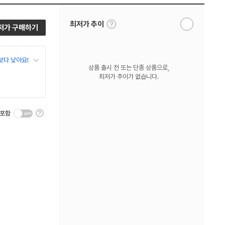
툴
최저가 추이
저가 구매하기
알
팁
림
보
받
기
기
보다 낮아요!
상품 출시 전 또는 단종 상품으로,
최저가 추이가 없습니다.
툴
 포함
팁
보
기