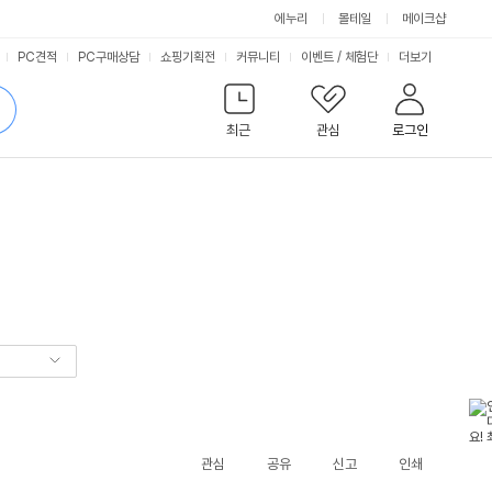
에누리
몰테일
메이크샵
서
PC견적
PC구매상담
쇼핑기획전
커뮤니티
이벤트
/
체험단
더보기
비
검
색
최근
관심
로그인
스
관심
공유
신고
인쇄