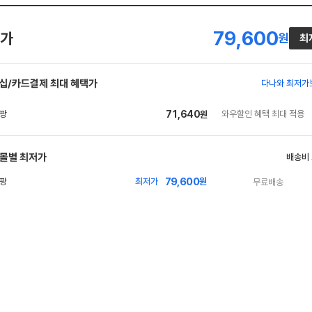
79,600
가
원
최
십/카드결제 최대 혜택가
다나와 최저가
71,640
와우할인 혜택 최대 적용
원
몰별 최저가
배송비
79,600
빠
최저가
원
무료배송
른
배
송