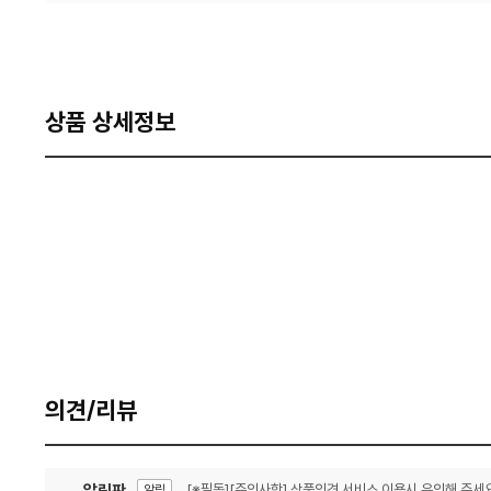
상품 상세정보
의견/리뷰
알림판
[※필독][주의사항] 상품의견 서비스 이용시 유의해 주세요
알림