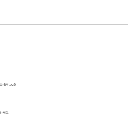
트시공,tpu5
하세요.