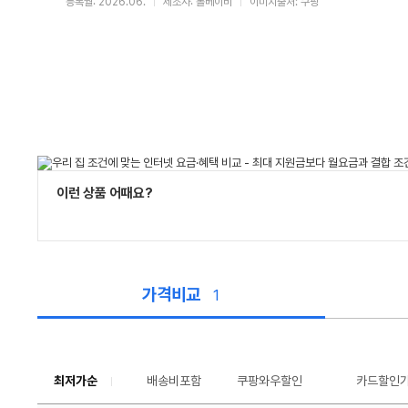
등록월: 2026.06.
제조사: 롤베이비
이미지출처: 쿠팡
이런 상품 어때요?
가격비교
1
가
격
비
교
최저가순
배송비포함
쿠팡와우할인
툴
카드할인
팁
보