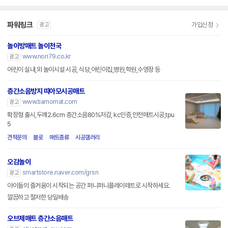
파워링크
가입신청
광고
놀이방매트 놀이천국
www.nori79.co.kr
광고
어린이 실내,외 놀이시설 시공, 식당,어린이집,병원,학원,수영장 등
층간소음방지 띠아모시공매트
www.tiamomat.com
광고
확장형 출시,두께2.6cm 층간소음80%저감, kc인증,안전매트시공,tpu
5
견적문의
블로
매트종류
시공갤러리
오감놀이
smartstore.naver.com/grsn
광고
아이들의 즐거움이 시작되는 공간 퍼니퍼니플레이매트로 시작하세요.
깔끔하고 철저한 당일배송
오브제매트 층간소음매트