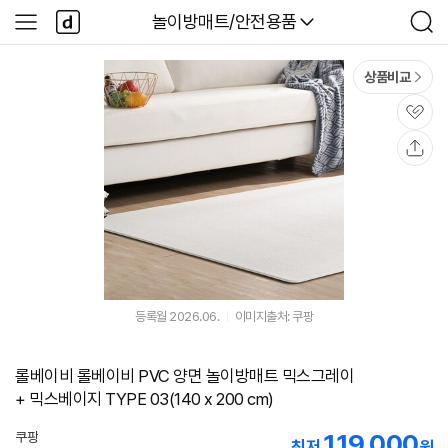
본문 바로가기
다
다나와
놀이방매트/안전용품
사
검
나
이
색
와
드
메
메
상품비교
인
뉴
관
심
공
유
등록월 2026.06.
이미지출처: 쿠팡
롤베이비 롤베이비 PVC 양면 놀이방매트 믹스그레이
+ 믹스베이지 TYPE 03(140 x 200 cm)
119,000
쿠팡
최저
원