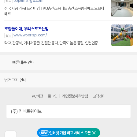
objetmat-gw.com
광고
전국 시공 가능! 프리미엄 TPU층간소음매트 층간소음방지매트 오브제
매트
조합놀이대, 우리스포츠산업
www.woorispi.com/
광고
학교, 관공서, 거래처공급, 친절한 응대, 만족도 높은 품질, 안전인증
빠른배송 안내
법적고지 안내
PC버전
로그인
개인정보처리방침
고객센터
(주) 커넥트웨이브
인터넷 가입 비교 서비스 오픈
NEW
닫기