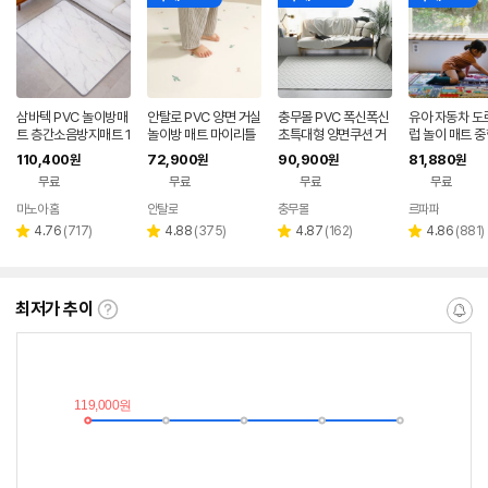
삼바텍 PVC 놀이방매
안탈로 PVC 양면 거실
충무몰 PVC 폭신폭신
유아 자동차 도
트 층간소음방지매트 1
놀이방 매트 마이리틀
초특대형 양면쿠션 거
럽 놀이 매트 중
40x100cm 1+1
다이노 공룡 1400x2
실놀이매트 대형 L 20
110,400
72,900
90,900
81,880
원
원
원
원
000x6T
0x140cm
무료
무료
무료
무료
마노아 홈
안탈로
충무몰
르파파
네이버
네이버
페이
페이
리
리
리
리
4.76
(
717
)
4.88
(
375
)
4.87
(
162
)
4.86
(
881
)
별
별
별
별
뷰
뷰
뷰
뷰
점
점
점
점
수
수
수
수
최저가 추이
최
알
저
림
가
받
추
는
이
중
란?