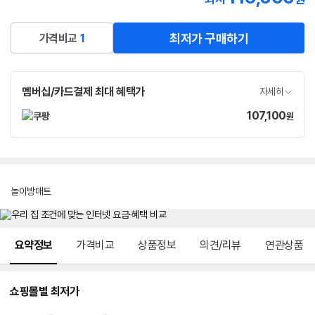
로켓배송
최저가 구매하기
가격비교
1
멤버십/카드결제 최대 혜택가
자세히
107,100
가
원
격
놀이방매트
메뉴 네비게이션
요약정보
가격비교
상품정보
의견/리뷰
연관상품
쇼핑몰별 최저가