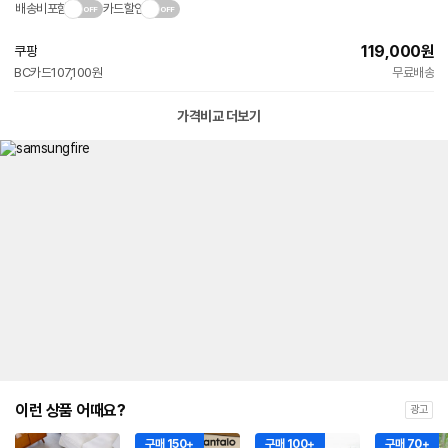
배송비포함
카드할인
119,000
원
쿠팡
빠른배송
BC카드
107,100원
무료배송
와
우
전
가격비교 더보기
용
이런 상품 어때요?
광고
구매 150+
구매 100+
구매 70+