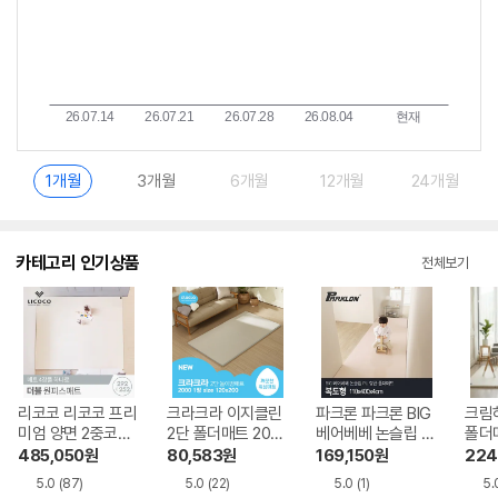
1개월
3개월
6개월
12개월
24개월
카테고리 인기상품
전체보기
리코코 리코코 프리
크라크라 이지클린
파크론 파크론 BIG
크림
미엄 양면 2중코팅
2단 폴더매트 2000
베어베베 논슬립 P
폴더매
더블 원피스매트 2
200x120x4cm
U 항균 폴더매트 복
x4c
485,050
원
80,583
원
169,150
원
224
92x252x4cm
도형 110x400x4c
5.0
(87)
5.0
(22)
5.0
(1)
5.
m