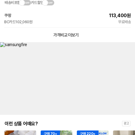
배송비포함
카드할인
113,400
원
쿠팡
빠른배송
BC카드
102,060원
무료배송
와
우
전
가격비교 더보기
용
이런 상품 어때요?
광고
구매 70+
구매 220+