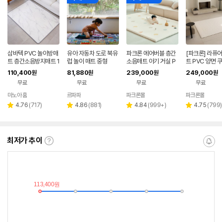
삼바텍 PVC 놀이방매
유아 자동차 도로 북유
파크론 에어버블 층간
[파크론] 라퓨어
트 층간소음방지매트 1
럽 놀이 매트 중형
소음매트 아기 거실 P
트 PVC 양면 
40x100cm 1+1
VC 놀이방매트 유아
이방매트 고급
110,400
81,880
239,000
249,000
원
원
원
원
베베블록 210x150x
235x140x1.
무료
무료
무료
무료
4cm
마노아 홈
르파파
파크론몰
파크론몰
네이버
네이버
페이
페이
리
리
리
리
4.76
(
717
)
4.86
(
881
)
4.84
(
999+
)
4.75
(
799
)
별
별
별
별
뷰
뷰
뷰
뷰
점
점
점
점
수
수
수
수
최저가 추이
최
알
저
림
가
받
추
는
이
중
란?