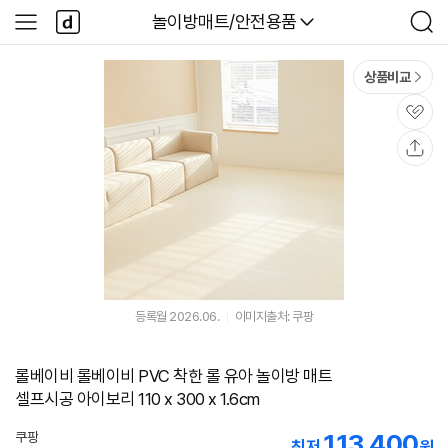
본문 바로가기
다
다나와
놀이방매트/안전용품
사
검
나
이
색
와
드
메
메
상품비교
인
뉴
관
심
공
유
등록월 2026.06.
이미지출처: 쿠팡
롤베이비 롤베이비 PVC 착한 롤 유아 놀이방 매트
셀프시공 아이보리 110 x 300 x 1.6cm
113,400
쿠팡
최저
원