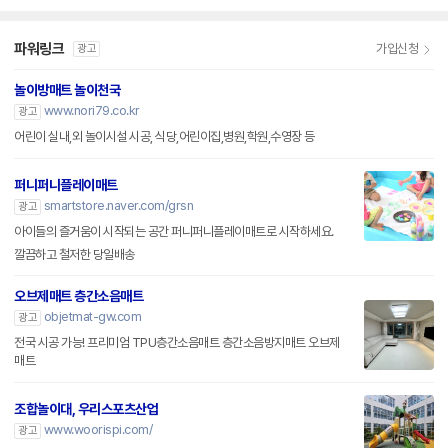
파워링크
가입신청
광고
놀이방매트 놀이천국
www.nori79.co.kr
광고
어린이 실내,외 놀이시설 시공, 식당,어린이집,병원,학원,수영장 등
퍼니퍼니플레이매트
smartstore.naver.com/grsn
광고
아이들의 즐거움이 시작되는 공간 퍼니퍼니플레이매트로 시작하세요.
깔끔하고 철저한 당일배송
오브제매트 층간소음매트
objetmat-gw.com
광고
전국 시공 가능! 프리미엄 TPU층간소음매트 층간소음방지매트 오브제
매트
조합놀이대, 우리스포츠산업
www.woorispi.com/
광고