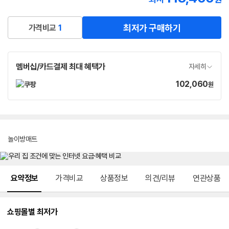
로켓배송
최저가 구매하기
가격비교
1
멤버십/카드결제 최대 혜택가
자세히
102,060
가
원
격
놀이방매트
메뉴 네비게이션
요약정보
가격비교
상품정보
의견/리뷰
연관상품
쇼핑몰별 최저가