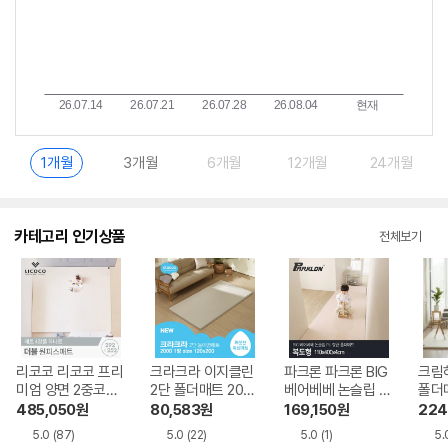
1개월
3개월
6개월
12개월
24개월
카테고리 인기상품
전체보기
리코코 리코코 프리
크라크라 이지클린
파크론 파크론 BIG
크림
미엄 양면 2중코팅
2단 폴더매트 2000
베어베베 논슬립 P
폴더매
더블 원피스매트 2
200x120x4cm
U 항균 폴더매트 복
x4c
485,050
원
80,583
원
169,150
원
224
92x252x4cm
도형 110x400x4c
5.0
(87)
5.0
(22)
5.0
(1)
5.
m