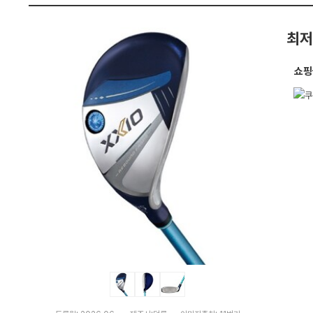
교
펙
최저
쇼핑