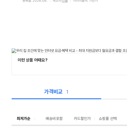
등록월: 2026.06.
제조사:
던롭
이미지출처: 11번가
이런 상품 어때요?
가격비교
1
가
격
비
교
최저가순
배송비포함
카드할인가
쇼핑몰 선택