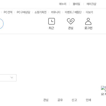
에누리
몰테일
메이크샵
서
PC견적
PC구매상담
쇼핑기획전
커뮤니티
이벤트
/
체험단
더보기
비
검
색
최근
관심
로그인
스
관심
공유
신고
인쇄