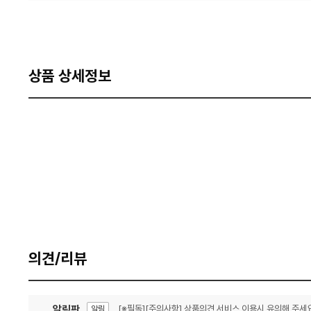
상품 상세정보
의견/리뷰
알림판
[※필독][주의사항] 상품의견 서비스 이용시 유의해 주세요
알림