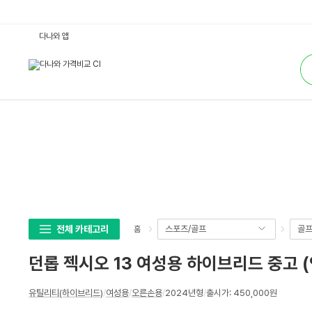
던
다나와 앱
롭
젝
통
시
합
오
검
1
색
3
여
성
용
하
이
브
리
드
중
고
(인
증
시
타/
전체 카테고리
스포츠/골프
골
홈
리
퍼)
:
던롭 젝시오 13 여성용 하이브리드 중고 
다
나
와
상
가
유틸리티(하이브리드)
/
여성용
/
오른손용
/
2024년형
/
출시가: 450,000원
세
격
비
스