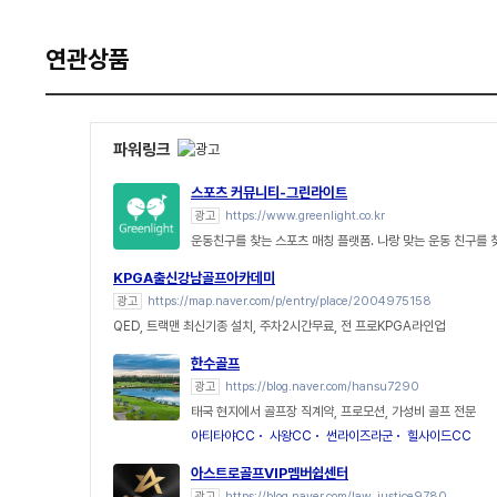
연관상품
파워링크
스포츠 커뮤니티-그린라이트
광고
https://www.greenlight.co.kr
운동친구를 찾는 스포츠 매칭 플랫폼. 나랑 맞는 운동 친구를 
KPGA출신강남골프아카데미
광고
https://map.naver.com/p/entry/place/2004975158
QED, 트랙맨 최신기종 설치, 주차2시간무료, 전 프로KPGA라인업
한수골프
광고
https://blog.naver.com/hansu7290
태국 현지에서 골프장 직계약, 프로모션, 가성비 골프 전문
아티타야CC
사왕CC
썬라이즈라군
힐사이드CC
아스트로골프VIP멤버쉽센터
광고
https://blog.naver.com/law_justice9780