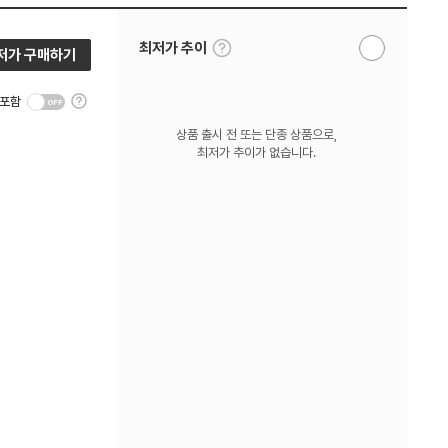
툴
최저가 추이
저가 구매하기
알
팁
림
보
받
기
툴
기
 포함
팁
보
상품 출시 전 또는 단종 상품으로,
기
최저가 추이가 없습니다.