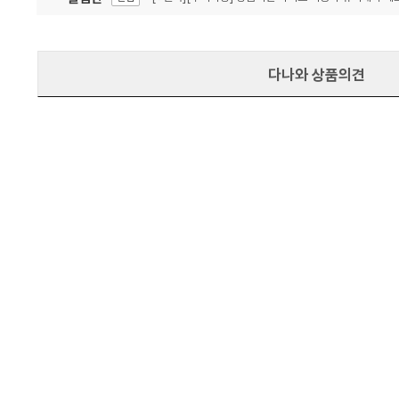
잦은 오류, PC속도 잡자! PC안정화 위해 이건 꼭!
알림
다나와 상품의견