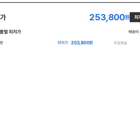
253,800
가
원
최
몰별 최저가
배송비
253,800
빠
최저가
원
무료배송
른
배
송