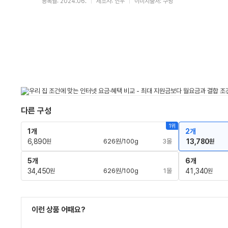
등록월: 2024.06.
제조사: 인우
이미지출처: 쿠팡
다른 구성
1위
1개
2개
6,890
626원/100g
3몰
13,780
원
원
5개
6개
34,450
626원/100g
1몰
41,340
원
원
이런 상품 어때요?