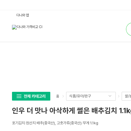
인
다나와 앱
우
더
통
맛
합
나
검
아
색
삭
하
게
썰
은
배
추
김
치
1.
1
k
g
(2
개)
전체 카테고리
식품/유아/완구
쌀/
홈
:
다
나
인우 더 맛나 아삭하게 썰은 배추김치 1.1kg
와
가
격
상
비
포기김치
/
원산지
:
배추(중국산), 고춧가루(중국산)
/
무게
:
1.1kg
세
교
스