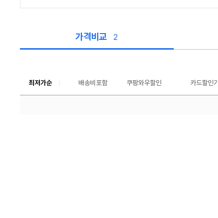
가격비교
2
가
격
비
교
최저가순
배송비포함
쿠팡와우할인
툴
카드할인
팁
보
기