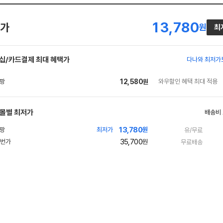
13,780
가
원
최
십/카드결제 최대 혜택가
다나와 최저가
12,580
와우할인 혜택 최대 적용
원
몰별 최저가
배송비
13,780
빠
최저가
원
유/무료
른
35,700
원
무료배송
배
송