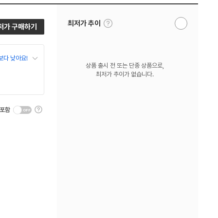
툴
최저가 추이
저가 구매하기
알
팁
림
보
받
기
기
보다 낮아요!
상품 출시 전 또는 단종 상품으로,
최저가 추이가 없습니다.
툴
 포함
팁
보
기