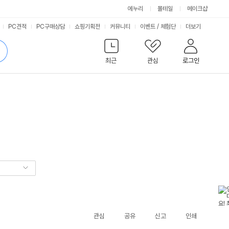
에누리
몰테일
메이크샵
서
PC견적
PC구매상담
쇼핑기획전
커뮤니티
이벤트
/
체험단
더보기
비
검
색
최근
관심
로그인
스
관심
공유
신고
인쇄