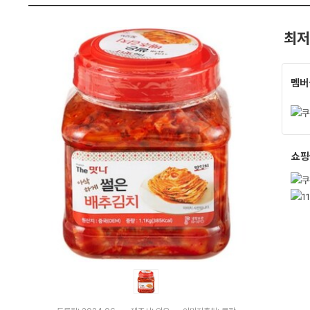
펙
최저
멤버
쇼핑