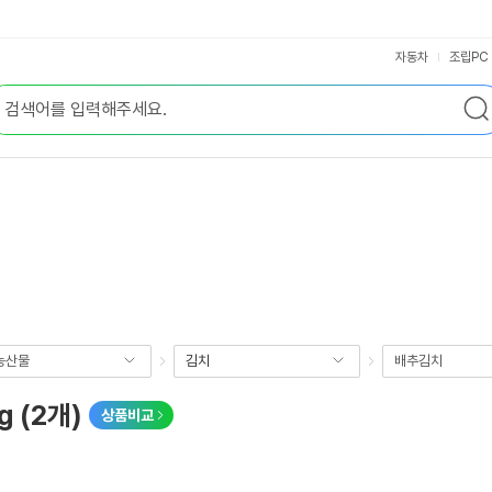
자동차
조립PC
농산물
김치
배추김치
 (2개)
상품비교