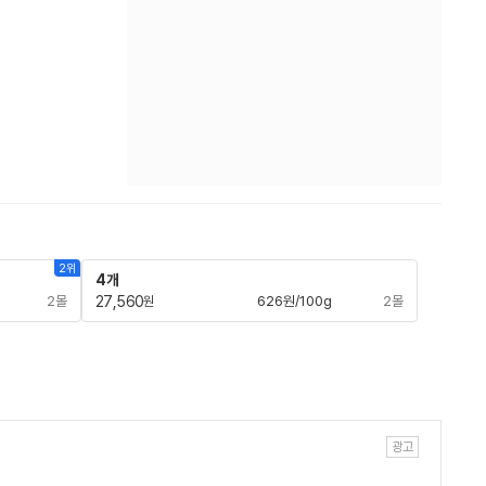
2위
4개
2몰
27,560
626원/100g
2몰
원