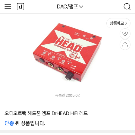
본문 바로가기
다
다나와
DAC/앰프
사
검
나
이
색
와
드
메
메
상품비교
인
뉴
관
심
공
유
등록월 2005.07.
오디오트랙 헤드폰 앰프 DrHEAD HiFi 레드
단종
된 상품입니다.