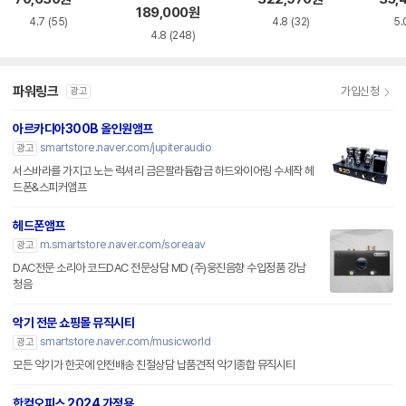
189,000
원
4.7
(55)
4.8
(32)
5.
4.8
(248)
파워링크
가입신청
광고
아르카디아300B 올인원앰프
smartstore.naver.com/jupiteraudio
광고
서스바라를 가지고 노는 럭셔리 금은팔라듐합금 하드와이어링 수세작 헤
드폰&스피커앰프
헤드폰앰프
m.smartstore.naver.com/soreaav
광고
DAC전문 소리아 코드DAC 전문상담 MD (주)웅진음향 수입정품 강남
청음
악기 전문 쇼핑몰 뮤직시티
smartstore.naver.com/musicworld
광고
모든 악기가 한곳에 안전배송 친절상담 납품견적 악기종합 뮤직시티
한컴오피스 2024 가정용