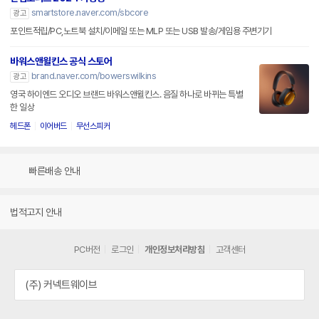
smartstore.naver.com/sbcore
광고
포인트적립/PC,노트북 설치/이메일 또는 MLP 또는 USB 발송/게임용 주변기기
바워스앤윌킨스 공식 스토어
brand.naver.com/bowerswilkins
광고
영국 하이엔드 오디오 브랜드 바워스앤윌킨스. 음질 하나로 바뀌는 특별
한 일상
헤드폰
이어버드
무선스피커
빠른배송 안내
법적고지 안내
PC버전
로그인
개인정보처리방침
고객센터
(주) 커넥트웨이브