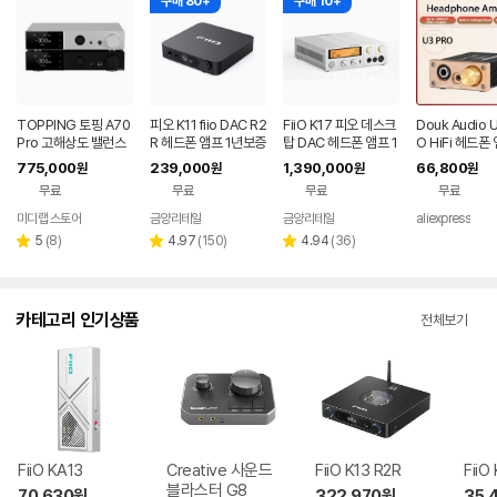
구매 80+
구매 10+
TOPPING 토핑 A70
피오 K11 fiio DAC R2
FiiO K17 피오 데스크
Douk Audio 
Pro 고해상도 밸런스
R 헤드폰 앰프 1년보증
탑 DAC 헤드폰 앰프 1
O HiFi 헤드폰
드 헤드폰 앰프 국내정
AS
년보증AS
드셋 DC5V용 
775,000
239,000
1,390,000
66,800
원
원
원
원
식수입 청음가능
래스 A 데스크
무료
무료
무료
무료
미디랩 스토어
금양리테일
금양리테일
aliexpress
네이버
네이버
페이
페이
리
리
리
5
(
8
)
4.97
(
150
)
4.94
(
36
)
별
별
별
뷰
뷰
뷰
점
점
점
수
수
수
카테고리 인기상품
전체보기
FiiO KA13
Creative 사운드
FiiO K13 R2R
FiiO
블라스터 G8
70,630
원
322,970
원
35,