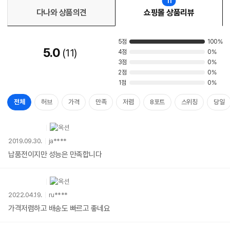
11
다나와 상품의견
쇼핑몰 상품리뷰
5점
100%
5.0
11
4점
0%
3점
0%
2점
0%
1점
0%
전체
허브
가격
만족
저렴
8포트
스위칭
당일
2019.09.30.
ja****
납품전이지만 성능은 만족합니다
2022.04.19.
ru****
가격저렴하고 배송도 빠르고 좋네요