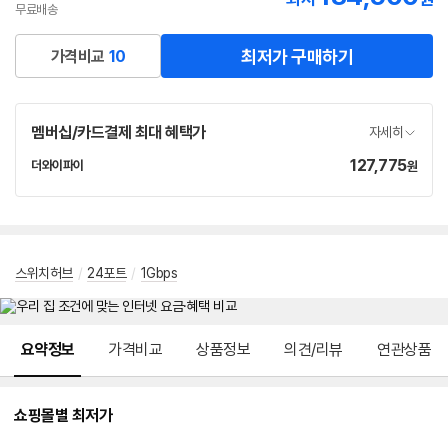
이
무료배송
버
페
최저가 구매하기
가격비교
10
이
멤버십/카드결제 최대 혜택가
자세히
127,775
가
더와이파이
원
네
격
이
버
페
이
스위치허브
/
24포트
/
1Gbps
메뉴 네비게이션
요약정보
가격비교
상품정보
의견/리뷰
연관상품
쇼핑몰별 최저가