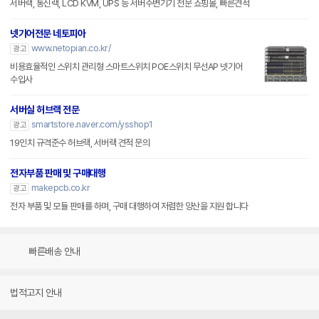
서버랙, 통신랙, LCD KVM, UPS 등 서버주변기기 전문 쇼핑몰, 빠른견적
넷기어전문 네토피아
www.netopian.co.kr/
광고
비용효율적인 스위치 관리형 스마트스위치 POE스위치 무선AP 넷기어
수입사
서버실 허브랙 전문
smartstore.naver.com/ysshop1
광고
19인치 규격준수 허브랙, 서버랙 견적 문의
전자부품 판매 및 구매대행
makepcb.co.kr
광고
전자 부품 및 모듈 판매를 하며, 구매 대행하여 저렴한 양산을 지원 합니다
빠른배송 안내
법적고지 안내