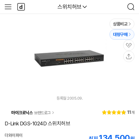
본문 바로가기
다
다나와
스위치허브
사
검
나
이
색
와
드
메
메
상품비교
인
뉴
대량구매
관
심
공
유
등록월 2005.09.
리
11
마이크로닉스
개
브랜드로그
별
5.
뷰
점
0
D-Link DGS-1024D 스위치허브
더와이파이
134,500
네
최저
원