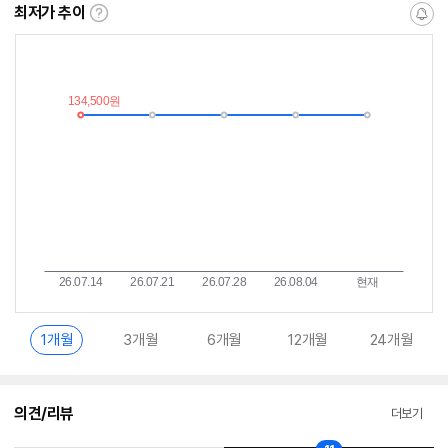
최저가 추이
최
알
저
림
가
받
추
는
이
중
란?
1개월
3개월
6개월
12개월
24개월
의견/리뷰
더보기