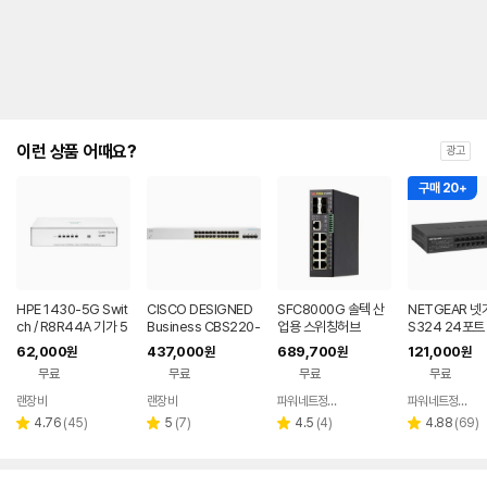
이런 상품 어때요?
광고
구매 20+
HPE 1430-5G Swit
CISCO DESIGNED
SFC8000G 솔텍 산
NETGEAR 넷
ch / R8R44A 기가 5
Business CBS220-
업용 스위칭허브
S324 24포트
포트 스위치 (JH327A
24T-4G Smart Swi
트 스위칭 허브
62,000
437,000
689,700
121,000
원
원
원
원
후속)
tch 기가 24포트 / 4
스위치
무료
무료
무료
무료
SFP
랜장비
랜장비
파워네트정보통신
파워네트정보통신
네이버
네이버
네이버
페이
페이
페이
리
리
리
리
4.76
(
45
)
5
(
7
)
4.5
(
4
)
4.88
(
69
)
별
별
별
별
뷰
뷰
뷰
뷰
점
점
점
점
수
수
수
수