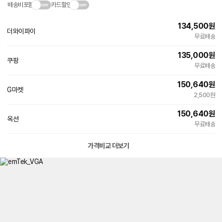
배송비포함
카드할인
134,500
원
더와이파이
네
무료배송
이
버
135,000
원
페
쿠팡
이
무료배송
150,640
원
G마켓
빠른배송
2,500원
150,640
원
옥션
빠른배송
무료배송
가격비교 더보기