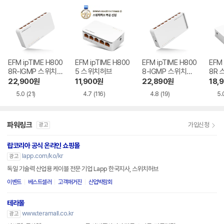
EFM ipTIME H800
EFM ipTIME H800
EFM ipTIME H800
EFM 
8R-IGMP 스위치허
5 스위치허브
8-IGMP 스위치허
8R
브
브
22,900
원
11,900
원
22,890
원
18,
5.0
(21)
4.7
(116)
4.8
(19)
5.
파워링크
가입신청
광고
랍코리아 공식 온라인 쇼핑몰
lapp.com/ko/kr
광고
독일 기술력 산업용 케이블 전문 기업 Lapp 한국지사, 스위치허브
이벤트
베스트셀러
고객매거진
산업박람회
테라몰
www.teramall.co.kr
광고