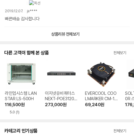
2019.12.07.
ja****
빠른배송 감사합니다
상품리뷰 전체보기
다른 고객이 함께 본 상품
전체보기
라인업시스템 LAN
이지넷유비쿼터스
EVERCOOL COO
SOL
STAR LS-500H
NEXT-POE3120T
LMARKER CM-17
0R
P-SFP 스위치허브
00 1U T180 서버
116,500
원
273,000
원
69,240
원
176
쿨러
5.0
(1)
카테고리 인기상품
전체보기