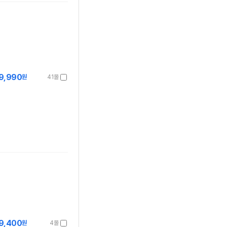
9,990
원
41몰
9,400
원
4몰