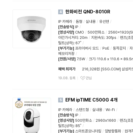
한화비전 QND-8010R
4
IP 카메라
/
돔형
/
실내용
/
유선랜
/
[전송방식]
IP
/
[영상사양]
CMO
/
500만화소
/
2560x1920(5
야간가시거리
:
20m
/
지원속도
:
30fps
/
렌즈(초점
틸트(상하)
:
67˚
/
[부가기능]
프라이버시 모드
/
PoE
/
동작감지
/
자
메모리저장
/
[전원/사양]
7.5W
/
크기: 110.6 x 110.6 x 89.
혜택 최저가
216,328원 [SSG.COM] 삼성카
19.08. 등록
관심
EFM ipTIME C500G 4개
5
IP 카메라
/
스탠드형
/
실내용
/
Wi-Fi
/
[전송방식]
IP
/
[영상사양]
500만화소
/
2960x1660
/
렌즈(초점
틸트(상하)
:
85˚
/
[부가기능]
스마트폰모니터링
/
양방향통화
/
원격