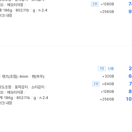
7
2위
+128GB
ED
/
메모리저장
/
: 186g
/
802.11b
/
g
/
n 2.4
9
+256GB
이크 내장
2
1위
단품
6
/
렌즈(초점)
:
4mm
/
팬(좌우)
:
+32GB
7
2위
+64GB
각도조정
/
동작감지
/
소리감지
/
8
+128GB
ED
/
메모리저장
/
게: 186g
/
802.11b
/
g
/
n 2.4
10
+256GB
이크 내장