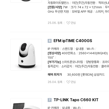
자동화이트밸런스
/
야간(주간)자동전환
/
적외선L
[전원/사양]
7W
/
크기: 74 x 72 x 121mm
/
무게
GHz 무선랜 지원
/
모바일 APP 제공
/
스피커, 마
25.06. 등록
관심
EFM ipTIME C400GS
6
IP 카메라
/
스탠드형
/
실내용
/
Wi-Fi
/
[영상사양]
400만화소
/
2560x1440(WQHD)
150˚
/
[부가기능]
스마트폰모니터링
/
양방향통화
/
프라
동작감지
/
소리감지
/
야간(주간)자동전환
/
클라우
혜택 최저가
30,600원 [롯데ON] 삼성카드
26.04. 등록
관심
TP-LINK Tapo C660 KIT
7
IP 카메라
/
실내용
/
Wi-Fi
/