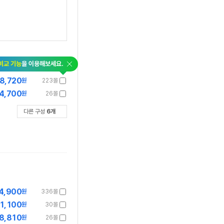
닫
비교 기능
을 이용해보세요.
기
8,720
원
223몰
4,700
원
26몰
다른 구성
6
개
4,900
원
336몰
1,100
원
30몰
8,810
원
26몰