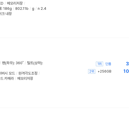
ED
/
메모리저장
/
: 186g
/
802.11b
/
g
/
n 2.4
이크 내장
/
팬(좌우)
:
360˚
/
틸트(상하)
:
3
1위
단품
10
2위
+256GB
이버시 모드
/
원격각도조정
/
드 카메라
/
메모리저장