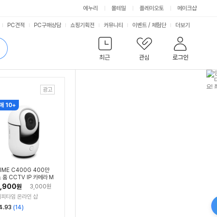
에누리
몰테일
플레이오토
메이크샵
서
PC견적
PC구매상담
쇼핑기획전
커뮤니티
이벤트
/
체험단
더보기
비
검
색
최근
관심
로그인
스
매 10+
TIME C400G 400만
 홈 CCTV IP 카메라 M
ro SD 카드 지원
,900
원
3,000원
피타임 온라인 샵
리
4.93
(
14
)
뷰