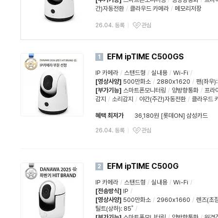
간)자동전환
/
클라우드 카메라
/
메모리저장
26.04. 등록
관심
EFM ipTIME C500GS
1
IP 카메라
/
스탠드형
/
실내용
/
Wi-Fi
/
[영상사양]
500만화소
/
2880x1620
/
팬(좌우):
[부가기능]
스마트폰모니터링
/
양방향통화
/
프라
감지
/
소리감지
/
야간(주간)자동전환
/
클라우드 
혜택 최저가
36,180원 [롯데ON] 삼성카드
26.04. 등록
관심
EFM ipTIME C500G
2
IP 카메라
/
스탠드형
/
실내용
/
Wi-Fi
/
[전송방식]
IP
/
[영상사양]
500만화소
/
2960x1660
/
렌즈(초점
틸트(상하)
:
85˚
/
[부가기능]
스마트폰모니터링
/
양방향통화
/
원격