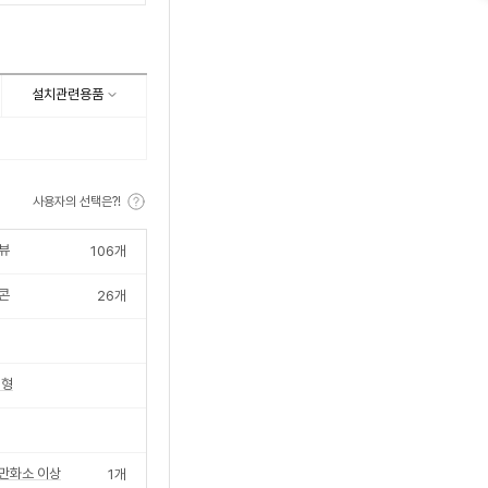
수
설치관련용품
사용자의 선택은?!
뷰
106
개
콘
26
개
Z형
0만화소 이상
1
개