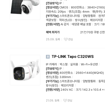
[전송방식]
IP
/
[영상사양]
CMOS
/
800만화소
/
3840x2160(
지원속도
:
20fps
/
렌즈(초점)
:
4mm
/
팬(좌우)
:
3
[부가기능]
스마트폰모니터링
/
양방향통화
/
원격
역광보정
/
적외선LED
/
방수(방진)
/
메모리저장
/
[전원/사양]
AI 감지
/
태양광 패널 포함
/
크기 : 18
혜택 최저가
217,170원 쿠팡 신
와우할인가
25.09. 등록
관심
TP-LINK Tapo C320WS
8
IP 카메라
/
박스형
/
실외용
/
Wi-Fi+유선랜
/
[전송방식]
IP
/
[영상사양]
400만화소
/
2560x1440(WQHD)
렌즈(초점)
:
3.89mm
/
[부가기능]
스마트폰모니터링
/
양방향통화
/
동작
방수(방진)
/
메모리저장
/
[전원/사양]
240V AC
/
크기: 142.3 x 103.4 
21.09. 등록
관심