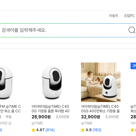
자동차
조립PC
구
FM ipTIME C
아이피타임(ipTIME) C40
아이피타임(ipTIME) C40
ip
0만 화소 홈 CC
0G 가정용 홈캠 육아캠 40
0GS 400만화소 가정용 홈
화소
라
0만화소 국내 서버 홈CCT
캠 펫캠 베이비캠 국내 서버
ic
28,900
32,900
28
원
무료
원
3,000원
원
3,000원
V
홈CCTV
온라인 샵
ipTIME
ipTIME
아이
리
리
3
)
4.87
(
914
)
4.9
(
182
)
별
별
별
뷰
뷰
점
점
점