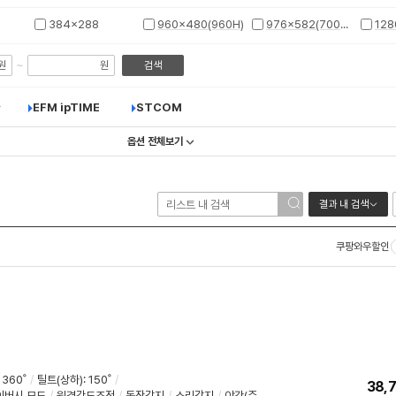
384x288
960x480(960H)
976x582(700TVL)
128
~
원
원
검색
EFM ipTIME
STCOM
옵션 전체보기
결과 내 검색
쿠팡와우할인
 360˚
/
틸트(상하): 150˚
/
38,
이버시 모드
/
원격각도조정
/
동작감지
/
소리감지
/
야간(주