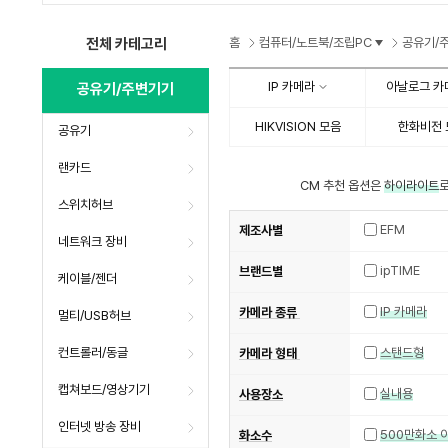
수
수
전체 카테고리
홈
컴퓨터/노트북/조립PC
공유기/
IP 카메라
아날로그 카
공유기/주변기기
HIKVISION 모음
한화비전 
공유기
랜카드
CM 추천 옵션은
하이라이트
로
스위치허브
EFM
제조사별
네트워크 장비
ipTIME
브랜드별
케이블/젠더
IP 카메라
카메라 종류
멀티/USB허브
컨트롤러/동글
스탠드형
카메라 형태
캡쳐보드/영상기기
실내용
사용장소
인터넷 방송 장비
500만화소 
화소수