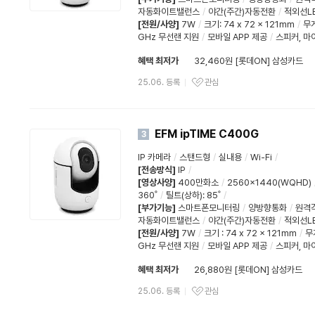
자동화이트밸런스
/
야간(주간)자동전환
/
적외선L
[전원/사양]
7W
/
크기: 74 x 72 x 121mm
/
무게
GHz 무선랜 지원
/
모바일 APP 제공
/
스피커, 마
혜택 최저가
32,460원 [롯데ON] 삼성카드
25.06. 등록
관심
EFM ipTIME C400G
3
IP 카메라
/
스탠드형
/
실내용
/
Wi-Fi
/
[전송방식]
IP
/
[영상사양]
400만화소
/
2560x1440(WQHD)
360˚
/
틸트(상하)
:
85˚
/
[부가기능]
스마트폰모니터링
/
양방향통화
/
원격
자동화이트밸런스
/
야간(주간)자동전환
/
적외선L
[전원/사양]
7W
/
크기 : 74 x 72 x 121mm
/
무
GHz 무선랜 지원
/
모바일 APP 제공
/
스피커, 마
혜택 최저가
26,880원 [롯데ON] 삼성카드
25.06. 등록
관심