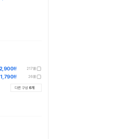
2,900
원
217몰
1,790
원
26몰
다른 구성
6
개