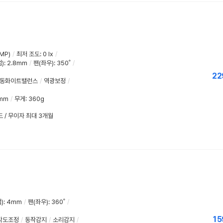
MP)
/
최저 조도
:
0 lx
/
)
:
2.8mm
/
팬(좌우)
:
350˚
/
22
동화이트밸런스
/
역광보정
/
5mm
/
무게: 360g
드 / 무이자 최대 3개월
)
:
4mm
/
팬(좌우)
:
360˚
/
15
각도조정
/
동작감지
/
소리감지
/