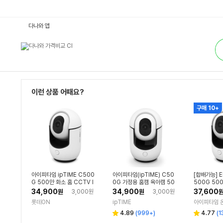
C
다나와 앱
C
T
통
V/
합
I
검
P
색
카
메
라
:
다
이런 상품 어때요?
나
와
구매 10+
가
격
비
교
아이피타임 ipTIME C500
아이피타임(ipTIME) C50
[합배가능] E
G 500만 화소 홈 CCTV I
0G 가정용 홈캠 육아캠 50
500G 50
P 카메라 Micro SD 카드 지
0만화소 국내 서버 홈CCT
TV IP 카메
34,900
34,900
37,600
원
3,000원
원
3,000원
원
V
롯데ON
ipTIME
아이피타임 
리
리
4.89
(
999+
)
4.77
(
1
별
별
뷰
뷰
점
점