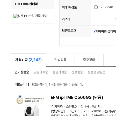
CCTV/IP카메라
320x240
최대 해상도
가격대
브랜드로그
제이씨현 유디아
가격비교
(2,242)
검색상품
중고장터
인기상품순
낮은가격순
높은가격순
신상품순
상품평 많은순
애드리더
광고상품이며, 검색결과와 다를 수 있습니다.
EFM ipTIME C500GS (단품)
IP 카메라
/
스탠드형
/
실내용
/
Wi-Fi
/
[영상사양]
500만화소
/
2880x1620
/
팬(좌우):
[부가기능]
스마트폰모니터링
/
양방향통화
/
프라