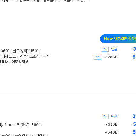
New 새로워진 상품
3
1위
단품
 360˚
/
틸트(상하): 150˚
/
이버시 모드
/
원격각도조정
/
동작
8
2위
+128GB
카메라
/
메모리저장
3
1위
단품
5
)
:
4mm
/
팬(좌우)
:
360˚
/
+32GB
5
+64GB
각도조정
/
동작감지
/
소리감지
/