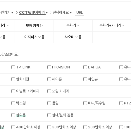
수
수
주변기기
CCTV/IP카메라
선택하세요
URL
메라
녹화기
녹화기+카메라
모형 카메라
모음
이지피스 모음
샤오미 모음
 강조했어요.
TP-LINK
HIKVISION
DAHUA
유니
한화비전
헤이홈
파인뷰
유니
아날로그 카메라
모형 카메라
박스형
돔형
미니/특수형
PT
실외용
실내/실외 겸용
이상
400만화소 이상
300만화소 이상
200만화소 이상
10