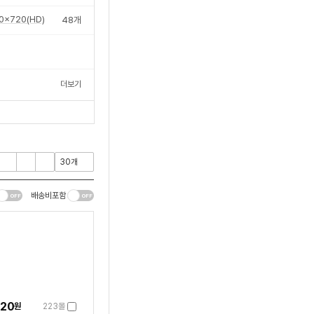
0x720(HD)
48
개
더보기
배송비포함
720
원
223몰