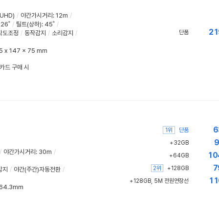
UHD)
/
야간가시거리
:
12m
/
26˚
/
틸트(상하)
:
45˚
/
21
단품
각도조정
/
동작감지
/
소리감지
/
5 x 147 x 75 mm
한카드 구매 시
6
1위
단품
9
+32GB
/
야간가시거리
:
30m
/
10
+64GB
7
2위
+128GB
감지
/
야간(주간)자동전환
/
11
+128GB, 5M 전원연장선
x 64.3mm