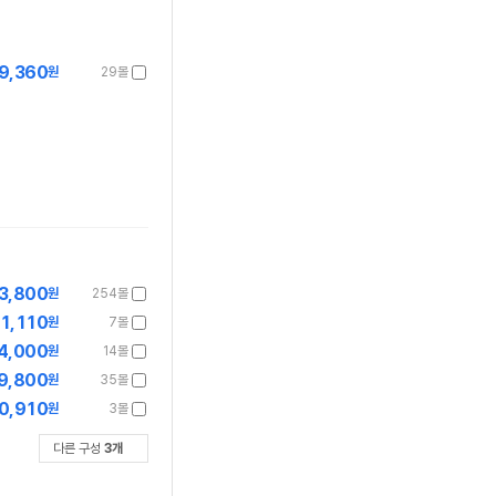
9,360
원
29몰
3,800
원
254몰
1,110
원
7몰
4,000
원
14몰
9,800
원
35몰
0,910
원
3몰
다른 구성
3
개