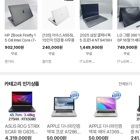
HP ZBook Firefly 1
[135] 아수스 A555L
2025 삼성 갤럭시북
LG 그램 360 
5 G8 Intel Core i7-
15인치 인강용 사무용
5 프로14 NT941XH
0P 16형 11세
1165G7 1024GB R
업무용 중고노트북
A 인텔 울트라5 루나
256GB 2in1
902,100
240,000
1,449,900
749,900
원
원
원
원
AM 32GB 15인치 S
레이크 RAM 16GB
펜/터치
무료
무료
무료
무료
등급 중고노트북 000
031
폰가비
홍키컴
IT노트북 리브
IT노트북 리브
네이버
네이버
페이
페이
카테고리 인기상품
전체보기
ASUS ROG STRIX
APPLE 다나와인증
APPLE 다나와인증
삼성
SCAR 18 G835L
맥북 프로 A1286
맥북 에어 A1369
증 N
W-SA045W
부품용 LT2212002
부품용 LT220601
LT2
4,319,000
원
50,000
원
50,000
원
241