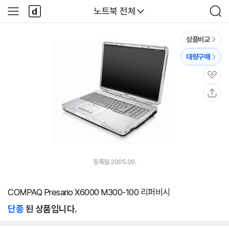
본문 바로가기
다
다나와
노트북 전체
사
검
나
이
색
와
드
메
메
상품비교
인
뉴
대량구매
관
심
공
유
등록월 2005.09.
COMPAQ Presario X6000 M300-100 리퍼비시
단종
된 상품입니다.