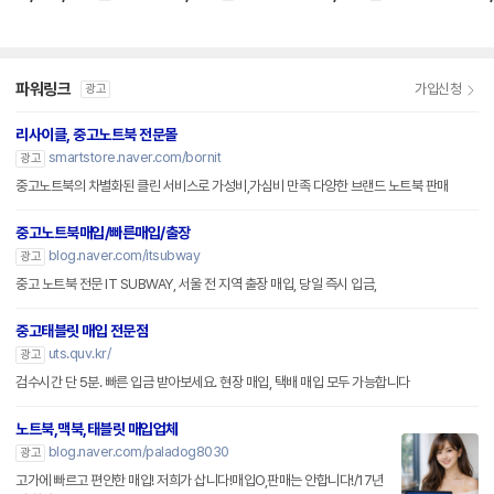
839
0750
파워링크
가입신청
광고
리사이클, 중고노트북 전문몰
smartstore.naver.com/bornit
광고
중고노트북의 차별화된 클린 서비스로 가성비,가심비 만족 다양한 브랜드 노트북 판매
중고노트북매입/빠른매입/출장
blog.naver.com/itsubway
광고
중고 노트북 전문 IT SUBWAY, 서울 전 지역 출장 매입, 당일 즉시 입금,
중고태블릿 매입 전문점
uts.quv.kr/
광고
검수시간 단 5분. 빠른 입금 받아보세요. 현장 매입, 택배 매입 모두 가능합니다
노트북,맥북,태블릿 매입업체
blog.naver.com/paladog8030
광고
고가에 빠르고 편안한 매입! 저희가 삽니다!매입O,판매는 안합니다!/17년