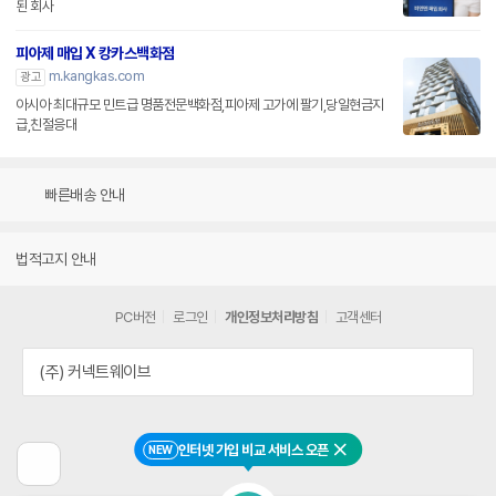
된 회사
피아제 매입 X 캉카스백화점
m.kangkas.com
광고
아시아 최대규모 민트급 명품전문백화점,피아제 고가에 팔기,당일현금지
급,친절응대
빠른배송 안내
법적고지 안내
PC버전
로그인
개인정보처리방침
고객센터
(주) 커넥트웨이브
인터넷 가입 비교 서비스 오픈
NEW
닫기
이
전