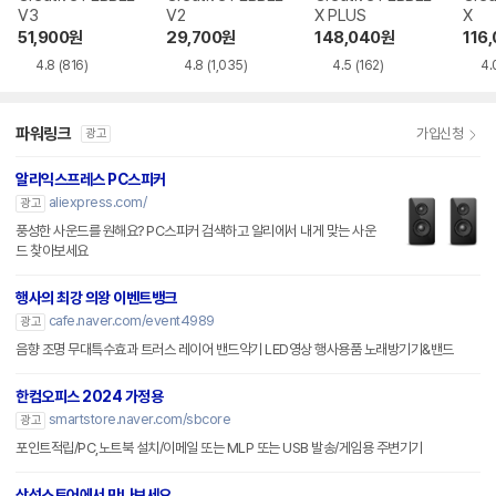
V3
V2
X PLUS
X
51,900
원
29,700
원
148,040
원
116
4.8
(816)
4.8
(1,035)
4.5
(162)
4.
파워링크
가입신청
광고
알리익스프레스 PC스피커
aliexpress.com/
광고
풍성한 사운드를 원해요? PC스피커 검색하고 알리에서 내게 맞는 사운
드 찾아보세요
행사의 최강 의왕 이벤트뱅크
cafe.naver.com/event4989
광고
음향 조명 무대특수효과 트러스 레이어 밴드악기 LED영상 행사용품 노래방기기&밴드
한컴오피스 2024 가정용
smartstore.naver.com/sbcore
광고
포인트적립/PC,노트북 설치/이메일 또는 MLP 또는 USB 발송/게임용 주변기기
삼성스토어에서 만나보세요