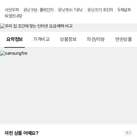
서브우퍼
/
유닛구성
:
풀레인지
/
유닛개수
: 1유닛
/
유닛크기
: 8인치
/
5채널파
워앰프내장
메뉴 네비게이션
요약정보
가격비교
상품정보
의견/리뷰
연관상품
이런 상품 어때요?
광고