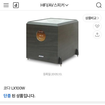
본문 바로가기
다
다나와
HIFI/AV스피커
사
검
나
이
색
와
드
메
메
상품비교
인
뉴
관
심
공
유
등록월 2005.10.
코다 LX100W
단종
된 상품입니다.