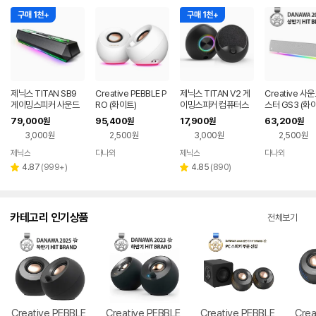
구매 1천+
구매 1천+
제닉스 TITAN SB9
Creative PEBBLE P
제닉스 TITAN V2 게
Creative 사
게이밍스피커 사운드
RO (화이트)
이밍스피커 컴퓨터스
스터 GS3 (화
바 컴퓨터스피커
피커
79,000
95,400
17,900
63,200
원
원
원
원
3,000원
2,500원
3,000원
2,500원
제닉스
다나와
제닉스
다나와
네이버
네이버
네이버
네이버
페이
페이
페이
페이
리
리
4.87
(
999+
)
4.85
(
890
)
별
별
뷰
뷰
점
점
수
수
카테고리 인기상품
전체보기
Creative PEBBLE
Creative PEBBLE
Creative PEBBLE
Crea