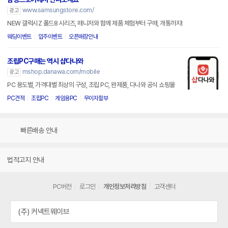
www.samsungstore.com/
광고
NEW 갤럭시Z 폴드8 시리즈, 매니저와 함께 제품 체험부터 구매, 개통까지!
웨딩이벤트
입주이벤트
오픈매장안내
조립PC구매는 역시 샵다나와
mshop.danawa.com/mobile
광고
PC 용도별, 가격대별 최상의 구성, 조립 PC, 완제품, 다나와 공식 쇼핑몰
PC견적
조립PC
게임용PC
무이자할부
빠른배송 안내
법적고지 안내
PC버전
로그인
개인정보처리방침
고객센터
(주) 커넥트웨이브