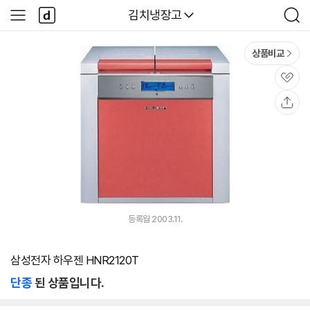
본문 바로가기
다
다나와
김치냉장고
사
검
나
이
색
와
드
메
메
상품비교
인
뉴
관
심
공
유
등록월 2003.11.
삼성전자 하우젠 HNR2120T
단종
된 상품입니다.