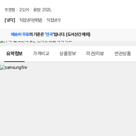
뚜껑형
/
2도어
/
용량
:
202L
/
[냉각]
직접냉각(메탈)
/
직접냉각
배송비 무료
의 기준은
'전국'
입니다. (도서산간 제외)
메뉴 네비게이션
요약정보
가격비교
상품정보
의견/리뷰
연관상품