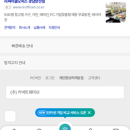
리싸이클오피스 경남양산점
www.reofficeh.co.kr
광고
500평 창고형 가구, 가전, 에어컨, PC 기업맞춤형 매장 무료방문, 레이아
웃
견적문의
회사소개
납품사례
지점안내
빠른배송 안내
법적고지 안내
PC버전
로그인
개인정보처리방침
고객센터
(주) 커넥트웨이브
인터넷 가입 비교 서비스 오픈
NEW
닫기
이
전
페