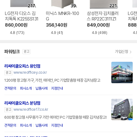
LG전자 디오스 김
미닉스 MNKR-100
삼성전자 김치플러
LG전
치톡톡 K225SS131
G
스 RP22C3111Z1
치톡톡
1
860,000
원
356,140
원
849,000
원
888
4.8
(173)
4.9
(41)
4.9
(498)
4.
파워링크
가입신청
광고
리싸이클오피스 용인점
www.reofficey.co.kr
광고
1200평 창고형 가구, 가전, 에어컨, PC 기업맞춤형 매장 김치냉장고
견적문의
회사소개
납품사례
지점안내
리싸이클오피스 분당점
www.reoffice17.co.kr
광고
600평 창고형 사무용가구 가전 에어컨 PC 기업맞춤형 매장 김치냉장고!
견적문의
회사소개
납품사례
지점안내