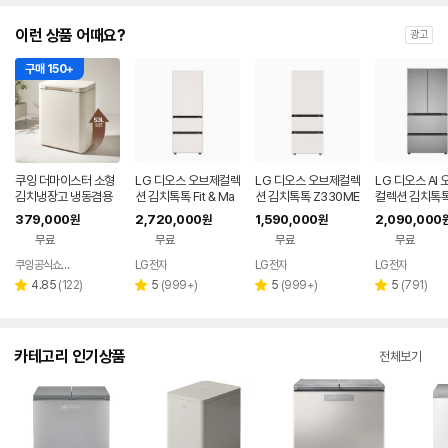
이런 상품 어때요?
광고
구매 150+
쿠잉 더마이스터 소형
LG 디오스 오브제컬렉
LG 디오스 오브제컬렉
LG 디오스 AI
김치냉장고 냉동겸용
션 김치톡톡 Fit & Ma
션 김치톡톡 Z330ME
컬렉션 김치톡톡
뚜껑형 발효숙성 K05
x Z334GBB171
EF11
0MPSF11
379,000
2,720,000
1,590,000
2,090,000
원
원
원
5CGGB 그레이지
무료
무료
무료
무료
쿠잉공식쇼핑몰
LG전자
LG전자
LG전자
네이버
페이
리
리
리
리
4.85
(
122
)
5
(
999+
)
5
(
999+
)
5
(
791
)
별
별
별
별
뷰
뷰
뷰
뷰
점
점
점
점
수
수
수
수
카테고리 인기상품
전체보기