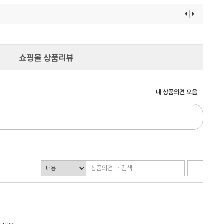
이
다
전
음
보
보
기
기
쇼핑몰 상품리뷰
내 상품의견 모음