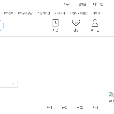
에누리
몰테일
메이크샵
서
PC견적
PC구매상담
쇼핑기획전
커뮤니티
이벤트
/
체험단
더보기
비
검
색
최근
관심
로그인
스
관심
공유
신고
인쇄