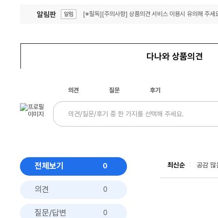
알림판
[※필독][주의사항] 상품의견 서비스 이용시 유의해 주세요
알림
잦은 오류, PC속도 잡자! PC안정화 위해 이건 꼭!
알림
다나와 상품의견
의견
질문
후기
전체보기
최신순
공감 많
0
의견
0
질문/답변
0