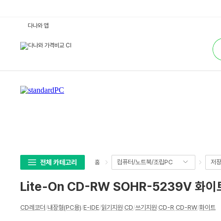
L
다나와 앱
i
t
통
e
합
-
검
O
색
n
C
D
-
R
W
S
O
H
R
-
5
2
3
9
전체 카테고리
컴퓨터/노트북/조립PC
저
홈
V
화
이
Lite-On CD-RW SOHR-5239V 
트
월
드
상
와
CD레코더
/
내장형(PC용)
/
E-IDE
/
읽기지원
:
CD
/
쓰기지원
:
CD-R
,
CD-RW
/
화이트
세
이
즈
스