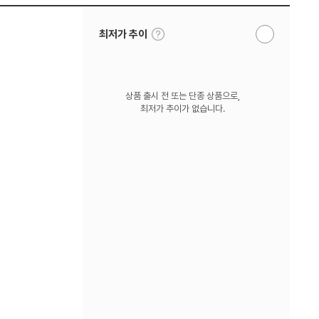
툴
최저가 추이
알
팁
림
보
받
기
기
상품 출시 전 또는 단종 상품으로,
최저가 추이가 없습니다.