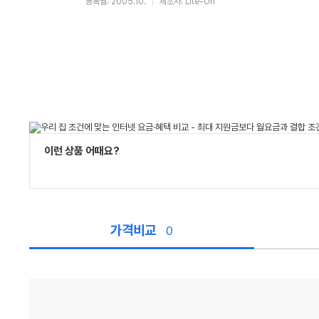
등록월: 2005.10.
제조사: Lite-On
이런 상품 어때요?
가격비교
0
가
격
비
교