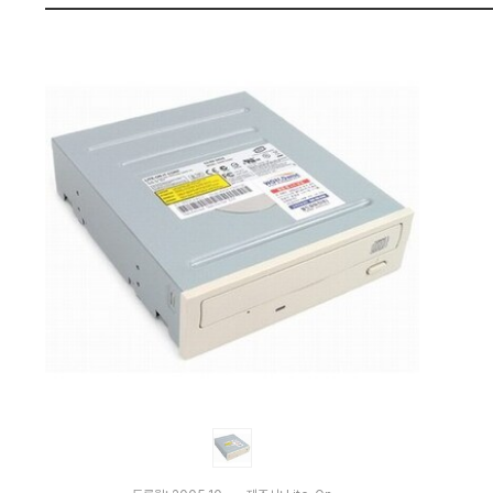
:
펙
다
나
와
가
격
비
교