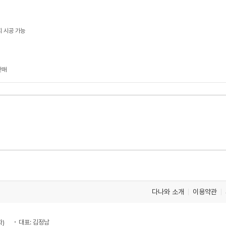
지 시공 가능
판매
다나와 소개
이용약관
차)
대표: 김정남