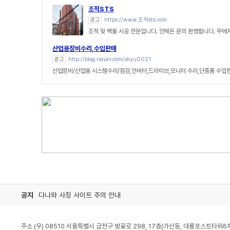
조적STS
광고
https://www.조적sts.com
조적 및 벽돌 시공 전문입니다. 언제든 문의 환영합니다. 무메
산업용장비수리,수입판매
광고
http://blog.naver.com/skyu0021
산업장비/산업용 시스템수리/점검,인버터,드라이브,모니터 수리,단종품 수입
공지
다나와 사칭 사이트 주의 안내
주소 (우) 08510 서울특별시 금천구 벚꽃로 298, 17층(가산동, 대륭포스트타워6