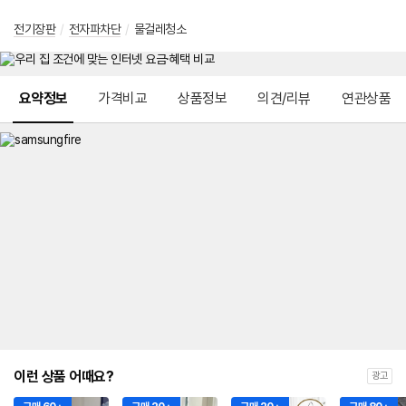
전기장판
/
전자파차단
/
물걸레청소
메뉴 네비게이션
요약정보
가격비교
상품정보
의견/리뷰
연관상품
이런 상품 어때요?
광고