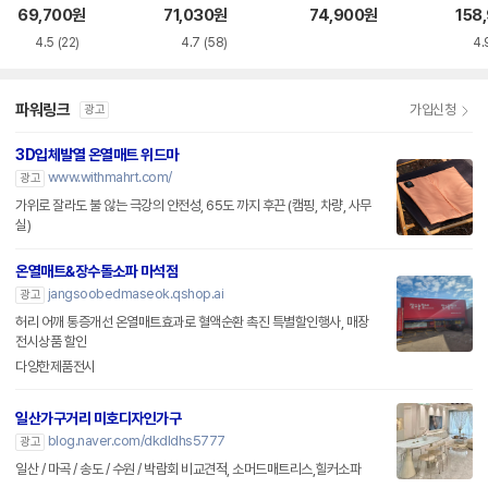
트
소매트 HL-APP
트
69,700
원
71,030
원
74,900
원
158
4.5
(22)
4.7
(58)
4.
파워링크
가입신청
광고
3D입체발열 온열매트 위드마
www.withmahrt.com/
광고
가위로 잘라도 불 않는 극강의 안전성, 65도 까지 후끈 (캠핑, 차량, 사무
실)
온열매트&장수돌소파 마석점
jangsoobedmaseok.qshop.ai
광고
허리 어깨 통증개선 온열매트효과로 혈액순환 촉진 특별할인행사, 매장
전시상품 할인
다양한제품전시
일산가구거리 미호디자인가구
blog.naver.com/dkdldhs5777
광고
일산 / 마곡 / 송도 / 수원 / 박람회 비교견적, 소머드매트리스,힐커소파