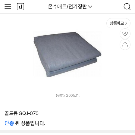
본문 바로가기
다
다나와
온수매트/전기장판
사
검
나
이
색
와
드
메
메
상품비교
인
뉴
관
심
공
유
등록월 2005.11.
골드큐 GQJ-070
단종
된 상품입니다.