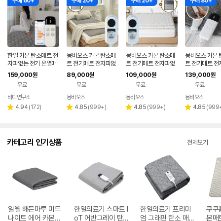
구매 60+
구매 20+
구매 20+
구매 80+
한일 카본 탄소매트 전
몽비오스 카본 탄소매
몽비오스 카본 탄소매
몽비오스 카본 
자파없는 전기 온열매
트 전기매트 전자파없
트 전기매트 전자파없
트 전기매트 전
트 장판 2인용 1인용 S
는 그래핀 온열매트 침
는 그래핀 온열매트 침
는 그래핀 온열
159,000
89,000
109,000
139,000
원
원
원
원
S 그레이
대 전기장판 퀸, 150x
대 전기장판 킹(분리난
대 전기장판 싱글
무료
무료
무료
무료
200cm, 연그레이
방), 160x200cm, 소
용
프트 베이지
바디연구소
몽비오스
몽비오스
몽비오스
리
리
리
리
4.94
(
172
)
4.85
(
999+
)
4.85
(
999+
)
4.85
(
999
별
별
별
별
뷰
뷰
뷰
뷰
점
점
점
점
수
수
수
수
카테고리 인기상품
전체보기
일월 해든마루 미드
한일의료기 스마트 I
한일의료기 프리미
쿠쿠
나이트 에어 카본매
oT 어반그레이 탄
엄 그래핀 탄소 매
본매트