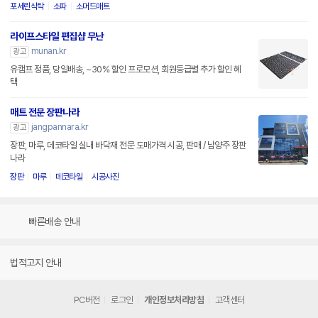
포세린식탁
소파
소머드매트
라이프스타일 편집샵 무난
munan.kr
광고
유캠프 정품, 당일배송, ~30% 할인 프로모션, 회원등급별 추가 할인 혜
택
매트 전문 장판나라
jangpannara.kr
광고
장판, 마루, 데코타일 실내 바닥재 전문 도매가격 시공, 판매 / 남양주 장판
나라
장판
마루
데코타일
시공사진
빠른배송 안내
법적고지 안내
PC버전
로그인
개인정보처리방침
고객센터