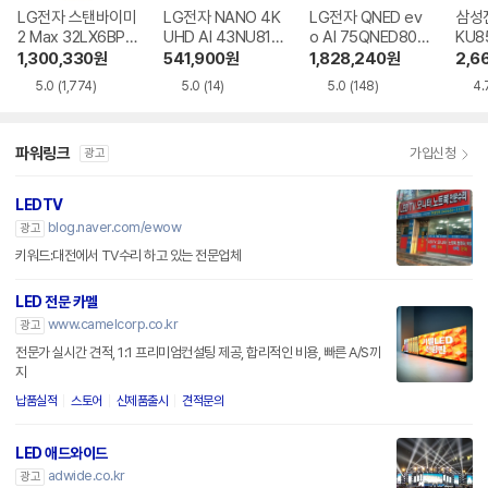
LG전자 스탠바이미
LG전자 NANO 4K
LG전자 QNED ev
삼성전
2 Max 32LX6BPG
UHD AI 43NU810
o AI 75QNED80B
KU8
A
BENA
EA
R
1,300,330
원
541,900
원
1,828,240
원
2,6
5.0
(1,774)
5.0
(14)
5.0
(148)
4.
파워링크
가입신청
광고
LEDTV
blog.naver.com/ewow
광고
키워드:대전에서 TV수리 하고 있는 전문업체
LED 전문 카멜
www.camelcorp.co.kr
광고
전문가 실시간 견적, 1:1 프리미엄컨설팅 제공, 합리적인 비용, 빠른 A/S까
지
납품실적
스토어
신제품출시
견적문의
LED 애드와이드
adwide.co.kr
광고