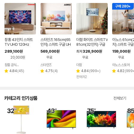
구매 280+
창홍 43인치 스마트
스타인즈 165cm(65
더함 화이트 스마트TV
이노스 61cm(
TV UHD 120Hz
인치) 스마트 구글 UH
81cm(32인치) 구글
치) 스마트 구글 
D TV KKZ6500SU
5.0 QLED 이동식TV
V 넷플릭스 유
289,100
569,000
326,900
159,000
원
원
최저
원
원
H 중소기업 1등급
핑 소형 티비 
20,000원
무료
무료
무료
창홍 공식스토어
스타인즈
더함
이노스 스토어
네이버
네이버
페이
페이
리
리
리
리
4.84
(
45
)
4.75
(
4
)
4.84
(
999+
)
4.82
(
999
별
별
별
별
뷰
뷰
뷰
뷰
판매처2
점
점
점
점
수
수
수
수
카테고리 인기상품
전체보기