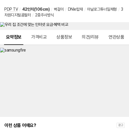
PDP TV
/
42인치(106cm)
/
벽걸이
/
DNIe탑재
/
아날로그튜너일체형
/
3
차원디지털콤필터
/
2중주사방식
메뉴 네비게이션
요약정보
가격비교
상품정보
의견/리뷰
연관상품
이런 상품 어때요?
광고