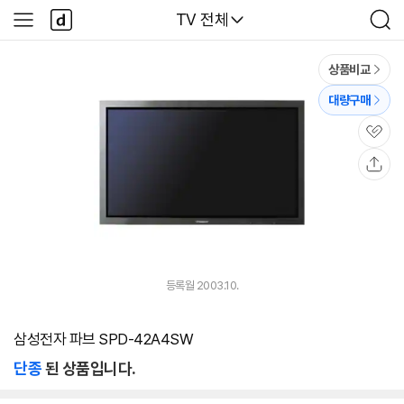
본문 바로가기
다
다나와
TV 전체
사
검
나
이
색
와
드
메
메
상품비교
인
뉴
대량구매
관
심
공
유
등록월 2003.10.
삼성전자 파브 SPD-42A4SW
단종
된 상품입니다.