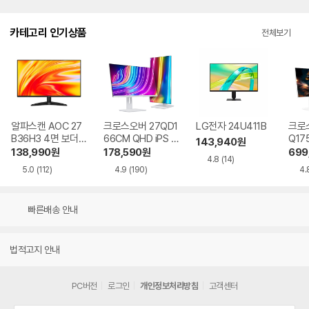
카테고리 인기상품
전체보기
알파스캔 AOC 27
크로스오버 27QD1
LG전자 24U411B
크로스
B36H3 4면 보더리
66CM QHD iPS U
Q17
143,940
원
스 IPS 120 시력보
SB-C 화이트 Ai 멀
QHD
138,990
원
178,590
원
699
4.8
(14)
호 무결점
티스탠드
Ai 
5.0
(112)
4.9
(190)
4.
드
빠른배송 안내
법적고지 안내
PC버전
로그인
개인정보처리방침
고객센터