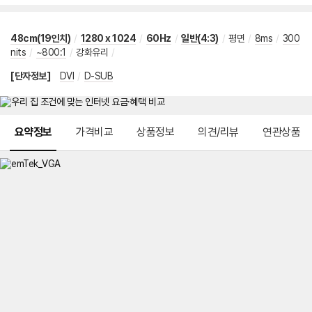
48cm(19인치)
/
1280 x 1024
/
60Hz
/
일반(4:3)
/
평면
/
8ms
/
300
nits
/
~800:1
/
강화유리
/
[단자정보]
DVI
/
D-SUB
메뉴 네비게이션
요약정보
가격비교
상품정보
의견/리뷰
연관상품