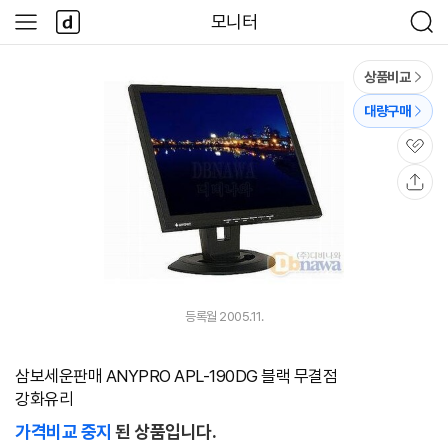
본문 바로가기
다
모니터
사
검
나
이
색
와
드
메
메
상품비교
인
뉴
대량구매
관
심
공
유
등록월 2005.11.
삼보세운판매 ANYPRO APL-190DG 블랙 무결점
강화유리
가격비교 중지
된 상품입니다.