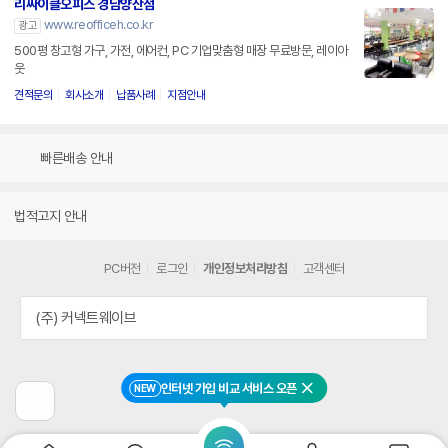
리싸이클오피스 경남양산점
www.reofficeh.co.kr
광고
500평 창고형 가구, 가전, 에어컨, PC 기업맞춤형 매장 무료방문, 레이아
웃
견적문의
회사소개
납품사례
지점안내
빠른배송 안내
법적고지 안내
PC버전
로그인
개인정보처리방침
고객센터
(주) 커넥트웨이브
인터넷 가입 비교 서비스 오픈
NEW
닫기
이
전
페