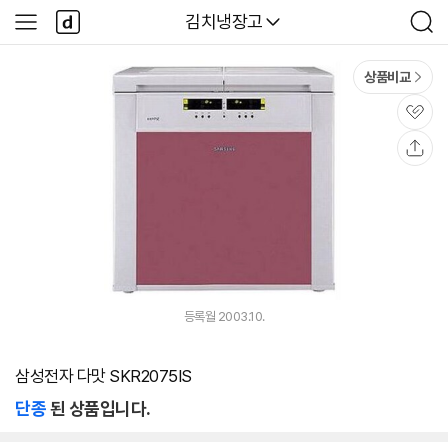
본문 바로가기
다
다나와
김치냉장고
사
검
나
이
색
와
드
메
메
상품비교
인
뉴
관
심
공
유
등록월 2003.10.
삼성전자 다맛 SKR2075IS
단종
된 상품입니다.