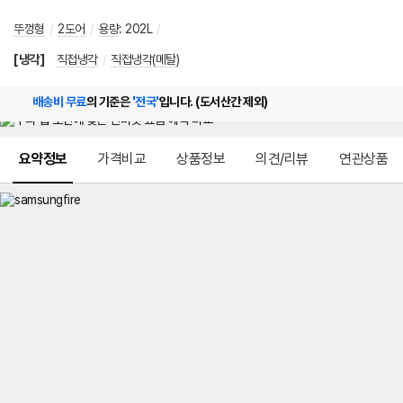
뚜껑형
/
2도어
/
용량
:
202L
/
[냉각]
직접냉각
/
직접냉각(메탈)
배송비 무료
의 기준은
'전국'
입니다. (도서산간 제외)
메뉴 네비게이션
요약정보
가격비교
상품정보
의견/리뷰
연관상품