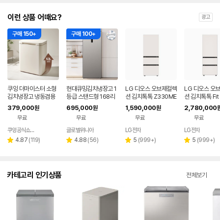
이런 상품 어때요?
광고
구매 150+
구매 100+
쿠잉 더마이스터 소형
현대큐밍김치냉장고 1
LG 디오스 오브제컬렉
LG 디오스 오
김치냉장고 냉동겸용
등급 스탠드형 168리
션 김치톡톡 Z330ME
션 김치톡톡 Fit 
뚜껑형 발효숙성 K05
터 1도어 KAE116TS
EF11
x Z334GBB1
379,000
695,000
1,590,000
2,780,000
원
원
원
5CGGB 그레이지
ME18 저소음 김치보
무료
무료
무료
무료
관 절전가전 신선보관
쿠잉공식쇼핑몰
글로벌위니아
LG전자
LG전자
네이버
네이버
페이
페이
리
리
리
리
4.87
(
119
)
4.88
(
56
)
5
(
999+
)
5
(
999+
)
별
별
별
별
뷰
뷰
뷰
뷰
점
점
점
점
수
수
수
수
카테고리 인기상품
전체보기