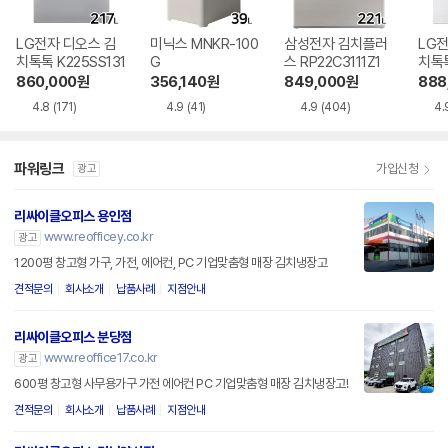
LG전자 디오스 김
미닉스 MNKR-100
삼성전자 김치플러
LG전
치톡톡 K225SS131
G
스 RP22C3111Z1
치톡톡
1
860,000
원
356,140
원
849,000
원
888
4.8
(171)
4.9
(41)
4.9
(404)
4.
파워링크
가입신청
광고
리싸이클오피스 용인점
www.reofficey.co.kr
광고
1200평 창고형 가구, 가전, 에어컨, PC 기업맞춤형 매장 김치냉장고
견적문의
회사소개
납품사례
지점안내
리싸이클오피스 분당점
www.reoffice17.co.kr
광고
600평 창고형 사무용가구 가전 에어컨 PC 기업맞춤형 매장 김치냉장고!
견적문의
회사소개
납품사례
지점안내