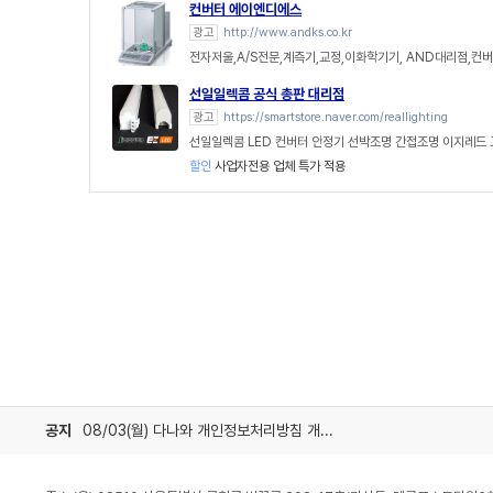
컨버터 에이엔디에스
광고
http://www.andks.co.kr
전자저울,A/S전문,계측기,교정,이화학기기, AND대리점,컨
선일일렉콤 공식 총판 대리점
광고
https://smartstore.naver.com/reallighting
선일일렉콤 LED 컨버터 안정기 선박조명 간접조명 이지레드
할인
사업자전용 업체 특가 적용
공지
08/03(월) 다나와 개인정보처리방침 개정 안내