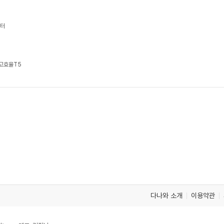
버터
 고효율T5
다나와 소개
이용약관