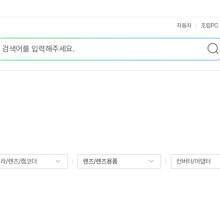
자동차
조립PC
라/렌즈/캠코더
렌즈/렌즈용품
컨버터/어댑터