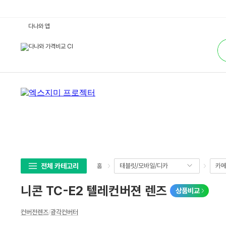
니
다나와 앱
콘
T
통
C
합
-
검
E
색
2
텔
레
컨
버
젼
렌
즈
:
다
나
와
가
격
비
전체 카테고리
태블릿/모바일/디카
카메
홈
교
니콘 TC-E2 텔레컨버젼 렌즈
상품비교
상
컨버전렌즈
/
광각컨버터
세
스