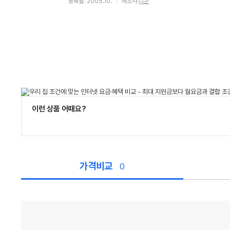
등록월: 2005.10.
제조사:
니콘
이런 상품 어때요?
가격비교
0
가
격
비
교