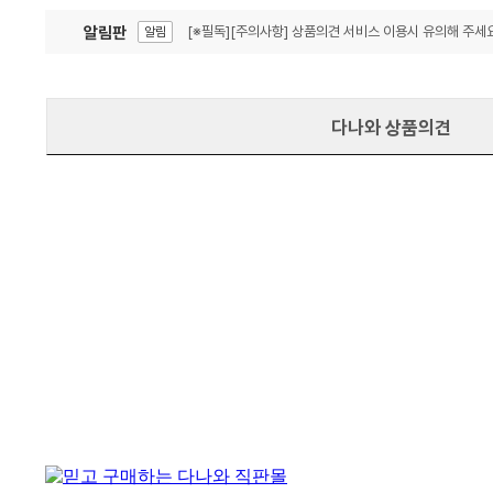
알림판
[※필독][주의사항] 상품의견 서비스 이용시 유의해 주세요
알림
잦은 오류, PC속도 잡자! PC안정화 위해 이건 꼭!
알림
다나와 상품의견