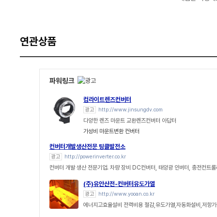
연관상품
파워링크
컴라이트렌즈컨버터
광고
http://www.jinsungdv.com
다양한 렌즈 마운트 교환렌즈컨버터 아답터
가성비 마운트변환 컨버터
컨버터개발생산전문 팅클발전소
광고
http://powerinverter.co.kr
컨버터 개발 생산 전문기업. 차량 장비 DC컨버터, 태양광 인버터, 충전컨트롤
(주)유안산전-컨버터유도가열
광고
http://www.yooan.co.kr
에너지고효율설비 전력비용 절감,유도가열,자동화설비,저항가열