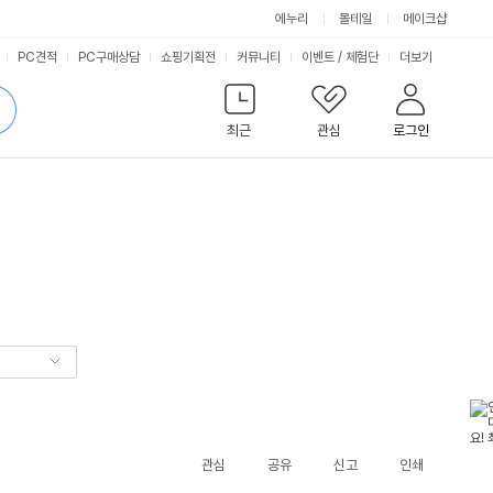
에누리
몰테일
메이크샵
서
PC견적
PC구매상담
쇼핑기획전
커뮤니티
이벤트
/
체험단
더보기
비
검
색
최근
관심
로그인
스
관심
공유
신고
인쇄