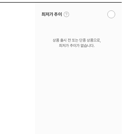
툴
최저가 추이
알
팁
림
보
받
기
기
상품 출시 전 또는 단종 상품으로,
최저가 추이가 없습니다.