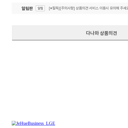
알림판
[※필독][주의사항] 상품의견 서비스 이용시 유의해 주세요
알림
잦은 오류, PC속도 잡자! PC안정화 위해 이건 꼭!
알림
다나와 상품의견