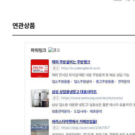
연관상품
파워링크
해외 주방설비는 주방뱅크
광고
http://m.jubangbank.co.kr
해외 한식당 외식업 매장 대응 주방설계 및 배송 상담 가능
업소주방용품
업소주방설비
중고주방용품
견적문의
삼성 상업용냉장고 대표사이트
광고
https://www.samsung.com/sec/business/
삼성 업소용 대용량 냉장고! 실용성은 물론 에너지 효율까지! 
맞춤견적문의
도입사례
제휴문의
바리스타마켓에서 카페창업을!
광고
https://blog.naver.com/2347757
커피머신, 무료컨설팅, 3D도면, 무료교육, 정확한 설치 A/S를