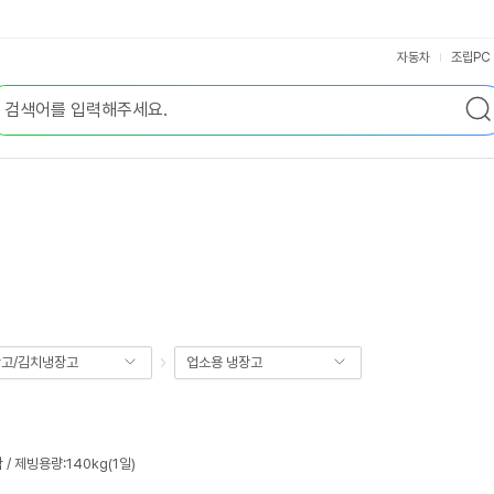
자동차
조립PC
고/김치냉장고
업소용 냉장고
 / 제빙용량:140kg(1일)