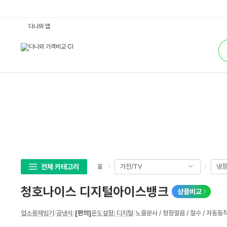
청
다나와 앱
호
나
통
이
합
스
검
디
색
지
털
아
이
스
뱅
크
:
다
나
와
가
격
비
교
전체 카테고리
가전/TV
냉장
홈
청호나이스 디지털아이스뱅크
상품비교
상
업소용제빙기
/
공냉식
/
[편의]
온도설정: 디지털
/
노즐분사 / 청정얼음 / 절수 / 자동동작
세
스