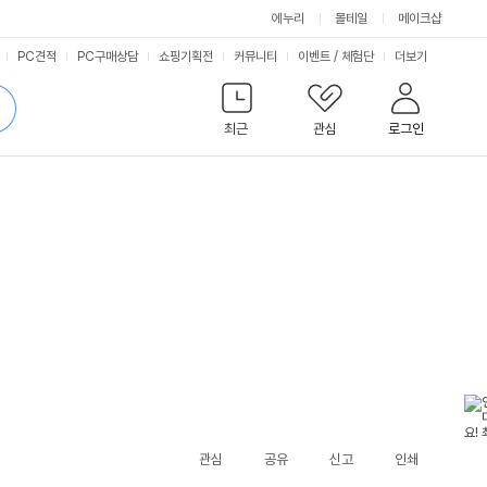
에누리
몰테일
메이크샵
서
PC견적
PC구매상담
쇼핑기획전
커뮤니티
이벤트
/
체험단
더보기
비
검
색
최근
관심
로그인
스
관심
공유
신고
인쇄