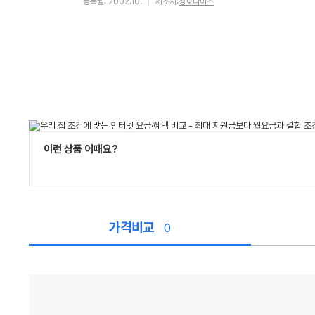
등록월: 2002.10.
제조사:
청호나이스
이런 상품 어때요?
가격비교
0
가
격
비
교