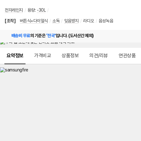
전자레인지
/
용량
:
-30L
/
[조작]
버튼식+다이얼식
/
소독
/
잊음방지
/
라디오
/
음성녹음
배송비 무료
의 기준은
'전국'
입니다. (도서산간 제외)
메뉴 네비게이션
요약정보
가격비교
상품정보
의견/리뷰
연관상품