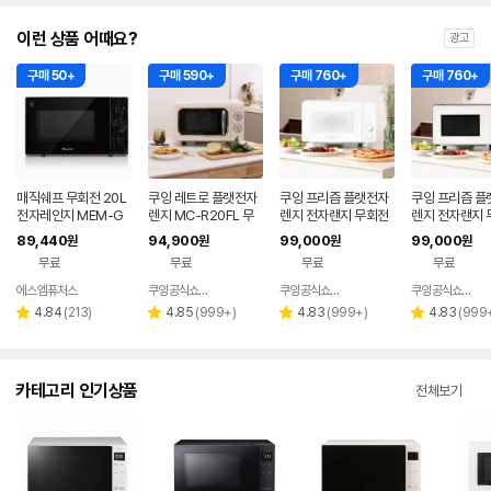
이런 상품 어때요?
광고
구매 50+
구매 590+
구매 760+
구매 760+
매직쉐프 무회전 20L
쿠잉 레트로 플랫전자
쿠잉 프리즘 플랫전자
쿠잉 프리즘 플
전자레인지 MEM-G
렌지 MC-R20FL 무
렌지 전자랜지 무회전
렌지 전자랜지 
D20F 블랙
회전 전자랜지 미니 소
미니 소형 올화이트(M
미니 소형 화이
89,440
94,900
99,000
99,000
원
원
원
원
형 크림
C-P20WLF)
-P20WBF)
무료
무료
무료
무료
에스엠퓨처스
쿠잉공식쇼핑몰
쿠잉공식쇼핑몰
쿠잉공식쇼핑몰
네이버
네이버
네이버
페이
페이
페이
리
리
리
리
4.84
(
213
)
4.85
(
999+
)
4.83
(
999+
)
4.83
(
999
별
별
별
별
뷰
뷰
뷰
뷰
점
점
점
점
수
수
수
수
카테고리 인기상품
전체보기