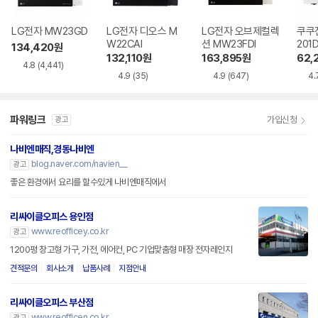
LG전자 MW23GD
LG전자 디오스 M
LG전자 오브제컬렉
쿠쿠
W22CAI
션 MW23FDI
201
134,420
원
132,110
원
163,895
원
62,
4.8
(4,441)
4.9
(35)
4.9
(647)
4.
파워링크
가입신청
광고
나비엔매직,경동나비엔
blog.naver.com/navien__
광고
좋은 환경에서 요리를 할수있게 나비엔매직에서
리싸이클오피스 용인점
www.reofficey.co.kr
광고
1200평 창고형 가구, 가전, 에어컨, PC 기업맞춤형 매장 전자레인지
견적문의
회사소개
납품사례
지점안내
리싸이클오피스 부산점
www.reofficen.co.kr
광고