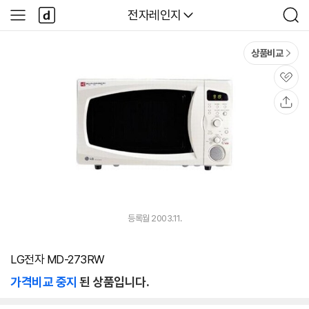
본문 바로가기
다
다나와
전자레인지
사
검
나
이
색
와
드
메
메
상품비교
인
뉴
관
심
공
유
등록월 2003.11.
LG전자 MD-273RW
가격비교 중지
된 상품입니다.