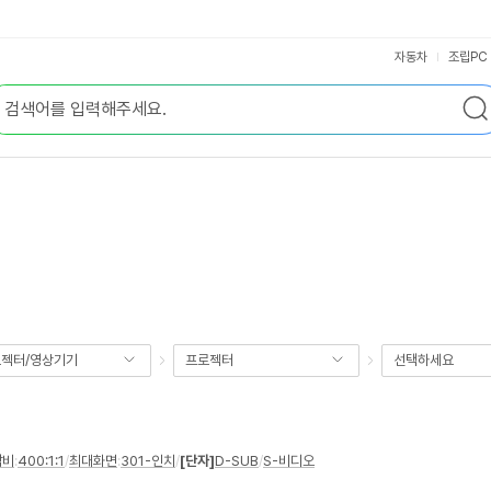
자동차
조립PC
젝터/영상기기
프로젝터
선택하세요
암비
:
400:1:1
/
최대화면
:
301-인치
/
[단자]
D-SUB
/
S-비디오