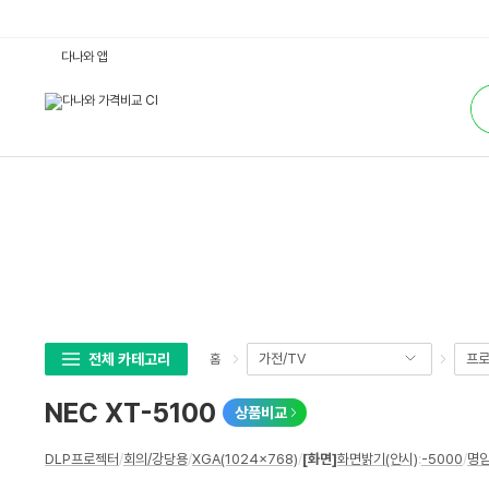
N
다나와 앱
E
C
통
X
합
T
검
-
색
5
1
0
0
:
다
나
와
가
격
비
교
전체 카테고리
가전/TV
프로
홈
NEC XT-5100
상품비교
상
DLP프로젝터
/
회의/강당용
/
XGA(1024x768)
/
[화면]
화면밝기(안시)
:
-5000
/
명
세
스