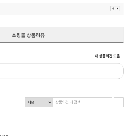
이
다
전
음
보
보
기
기
쇼핑몰 상품리뷰
내 상품의견 모음