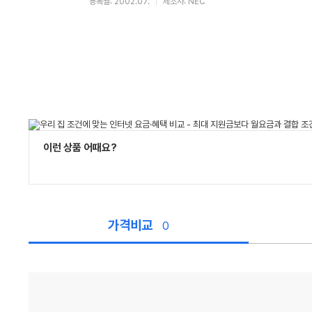
등록월: 2002.07.
제조사: NEC
이런 상품 어때요?
가격비교
0
가
격
비
교