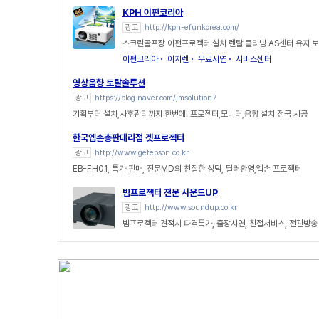
KPH 이펀코리아
광고
http://kph-efunkorea.com/
스크린골프장 이펀프로젝터 설치 렌탈 클리닝 AS센터 유지 
이펀코리아
이지렌
무료시연
서비스센터
영상음향 토탈솔루션
광고
https://blog.naver.com/jmsolution7
기획부터 설치,사후관리까지 한번에! 프로젝터,모니터,음향 설치 전국 시공
한국엡손총판대리점 겟프로젝터
광고
http://www.getepson.co.kr
EB-FH01, 특가 판매, 전문MD의 친절한 상담, 딜러환영,엡손 프로젝터
빔프로젝터 전문 사운드UP
광고
http://www.soundup.co.kr
빔프로젝터 견적시 파격특가, 출장시연, 친절서비스, 전관방송