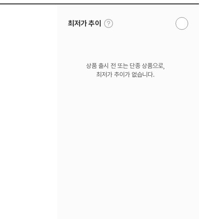
툴
최저가 추이
알
팁
림
보
받
기
기
상품 출시 전 또는 단종 상품으로,
최저가 추이가 없습니다.