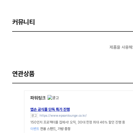
커뮤니티
제품을 사용해
연관상품
파워링크
엡손 공식몰 단독 특가 진행
광고
https://www.epsonlounge.co.kr/
150인치 프로젝터를 집에서! 오직, 30대 한정 최대 46% 할인 진행 중
이벤트
전용 스탠드, 가방 증정