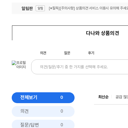
알림판
[※필독][주의사항] 상품의견 서비스 이용시 유의해 주세요
알림
잦은 오류, PC속도 잡자! PC안정화 위해 이건 꼭!
알림
다나와 상품의견
의견
질문
후기
전체보기
최신순
공감 많
0
의견
0
질문/답변
0