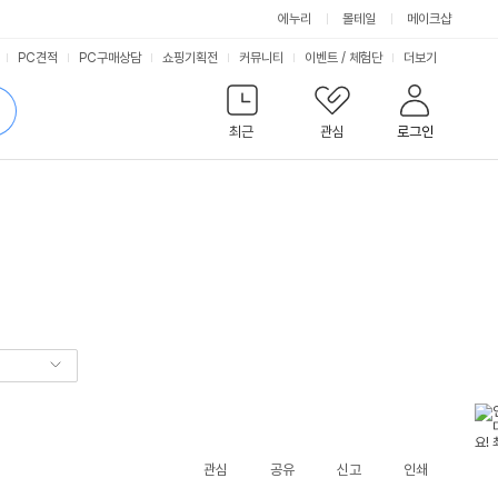
에누리
몰테일
메이크샵
서
PC견적
PC구매상담
쇼핑기획전
커뮤니티
이벤트
/
체험단
더보기
비
검
색
최근
관심
로그인
스
관심
공유
신고
인쇄