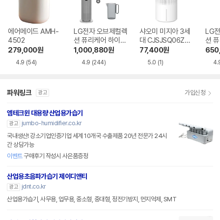
에어메이드 AMH-
LG전자 오브제컬렉
샤오미 미지아 3세
LG
4502
션 퓨리케어 하이드
대 CJSJSQ06ZM
션 
로타워 HY705RS
Z
로에센
279,000
원
1,000,880
원
77,400
원
650
UABM
WL
4.9
(54)
4.9
(244)
5.0
(1)
4.
파워링크
가입신청
광고
엠테크윈 대용량 산업용가습기
jumbo-humidifier.co.kr
광고
국내생산! 강소기업인증기업 세계 10개국 수출제품 20년 전문가 24시
간 상담가능
이벤트
구매후기 작성시 사은품증정
산업용초음파가습기 제이디앤티
jdnt.co.kr
광고
산업용가습기, 사무용, 업무용, 중소형, 중대형, 정전기방지, 먼지억제, SMT