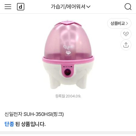
본문 바로가기
다
다나와
가습기/에어워셔
사
검
나
이
색
와
드
메
메
상품비교
인
뉴
관
심
공
유
등록월 2004.09.
신일전자 SUH-350HSI(핑크)
단종
된 상품입니다.