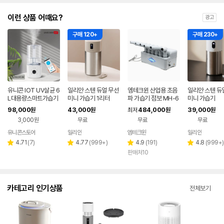
이런 상품 어때요?
광고
구매 120+
구매 230+
유니콘 IOT UV살균 6
일리안 스텐 듀얼 무선
엠테크윈 산업용 초음
일리안 스텐 듀
L대용량스마트가습기
미니 가습기 1리터
파 가습기 점보 MH-6
미니 가습기
IOT 앱연동 WIFI어플
01A
98,000
43,000
484,000
39,000
원
원
최저
원
원
연동 리모컨지원 TL-
3,000원
무료
무료
무료
HM60V
유니콘스토어
일리안
엠테크윈
일리안
네이버
페이
리
리
리
리
4.71
(
7
)
4.77
(
999+
)
4.9
(
191
)
4.8
(
999+
)
별
별
별
별
뷰
뷰
뷰
뷰
판매처10
점
점
점
점
수
수
수
수
카테고리 인기상품
전체보기