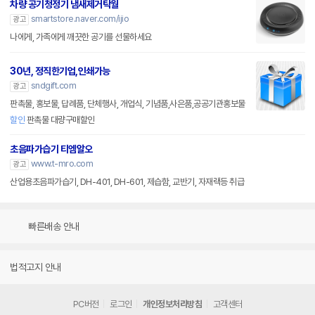
차량 공기청정기 냄새제거탁월
smartstore.naver.com/ijio
광고
나에게, 가족에게 깨끗한 공기를 선물하세요
30년, 정직한기업,인쇄가능
sndgift.com
광고
판촉물, 홍보물, 답례품, 단체행사, 개업식, 기념품,사은품,공공기관홍보물
할인
판촉물 대량구매할인
초음파가습기 티엠알오
www.t-mro.com
광고
산업용초음파가습기, DH-401, DH-601, 제습함, 교반기, 자재랙등 취급
빠른배송 안내
법적고지 안내
PC버전
로그인
개인정보처리방침
고객센터