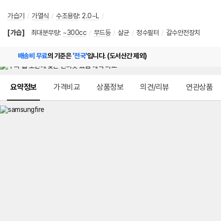
가습기
/
가열식
/
수조용량
:
2.0~L
/
[가습]
최대분무량
:
~300cc
/
무드등
/
살균
/
정수필터
/
갈수안전장치
배송비 무료
의 기준은
'전국'
입니다. (도서산간 제외)
메뉴 네비게이션
요약정보
가격비교
상품정보
의견/리뷰
연관상품